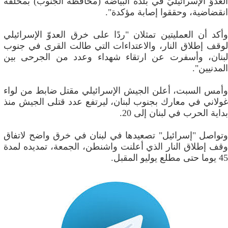
العدوّ الإسرائيليّ في بلدة البيّاضة (محافظة الجنوب) بمحلقة
انقضاضية، وحققوا إصابة مؤكدة".
وأكد أن العمليتين تمثلان "ردًا على خرق العدوّ الإسرائيلي
لوقف إطلاق النار، والاعتداءات التي طالت القرى في جنوب
لبنان، وأسفرت عن ارتقاء شهداء وعدد من الجرحى بين
المدنيين".
وأمس السبت، أعلن الجيش الإسرائيلي مقتل ضابط من لواء
غولاني في معارك بجنوب لبنان، ليرتفع عدد قتلى الجيش منذ
بداية الحرب في لبنان إلى 20.
وتواصل "إسرائيل" تصعيدها في لبنان في خرق واضح لاتفاق
وقف إطلاق النار الذي أعلنت واشنطن، الجمعة، تمديده لمدة
45 يوما حتى مطلع يوليو المقبل.