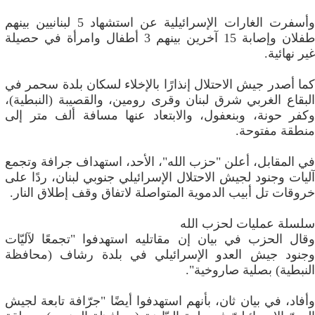
وأسفرت الغارات الإسرائيلية عن استشهاد 5 لبنانيين بينهم
طفلان وإصابة 15 آخرين بينهم 3 أطفال وامرأة في حصيلة
غير نهائية.
كما أصدر جيش الاحتلال إنذارًا بالإخلاء لسكان بلدة سحمر في
البقاع الغربي شرق لبنان وقرى رومین، والقصيبة (النبطية)،
وكفر حونة، وبنعفول، والابتعاد عنها مسافة ألف متر إلى
منطقة مفتوحة.
في المقابل، أعلن "حزب الله"، الأحد، استهداف جرافة وتجمع
آليات وجنود لجيش الاحتلال الإسرائيلي جنوبي لبنان، ردًا على
خروقات تل أبيب الدموية المتواصلة لاتفاق وقف إطلاق النار.
سلسلة عمليات لحزب الله
وقال الحزب في بيان إن مقاتليه استهدفوا "تجمعًا لآليّات
وجنود جيش العدو الإسرائيلي في بلدة رشاف (محافظة
النبطية) بصلية صاروخية".
وأفاد، في بيان ثان، بأنهم استهدفوا أيضًا "جرّافة تابعة لجيش