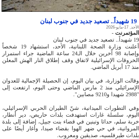
19 شهيداً.. تصعيد جديد في جنوب لبنان
الأحد, 17-مايو-2026
المؤتمرنت
-
19 شهيداً.. تصعيد جديد في جنوب لبنان
أعلنت وزارة الصحة اللبنانية، الأحد، استشهاد 19 شخصاً
وإصابة 98 آخرين خلال الـ24 ساعة الماضية جراء استمرار
الخروقات الإسرائيلية لاتفاق وقف إطلاق النار الهش المعلن
منذ 17 أبريل الماضي.
وقالت الوزارة، في بيان اليوم، إن الحصيلة الإجمالية للعدوان
الإسرائيلي منذ 2 مارس الماضي وحتى اليوم، ارتفعت إلى
"2988 شهيدا و9210 مصابين".
وفي التطورات الميدانية، شنّ الطيران الحربي الإسرائيلي،
اليوم، سلسلة غارات استهدفت بلدات حاريص، دير أنطار،
خربة سلم، حداثا وتبنين في قضاء بنت جبيل، إضافة إلى بلدة
المروانية، في حي ضهر الهوا بقضاء صيدا، وأغار أيضًا على
بلدات طيرفلسيه، صديقين ومعروب.