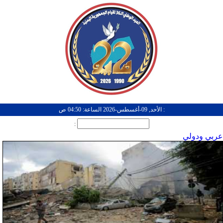
: الأحد, 09-أغسطس-2026 الساعة: 04:50 ص
:
عربي ودولي