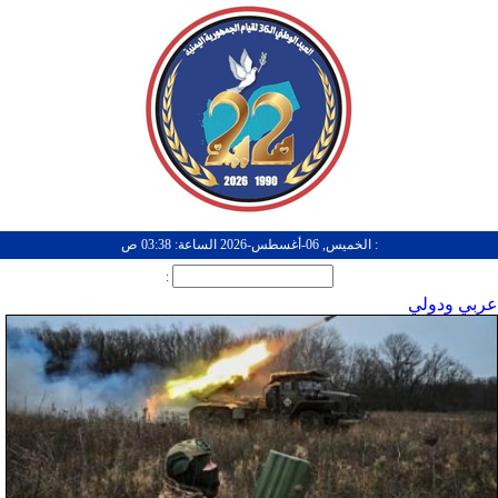
: الخميس, 06-أغسطس-2026 الساعة: 03:38 ص
:
عربي ودولي