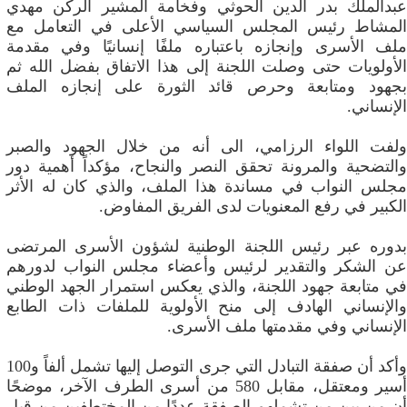
عبدالملك بدر الدين الحوثي وفخامة المشير الركن مهدي
المشاط رئيس المجلس السياسي الأعلى في التعامل مع
ملف الأسرى وإنجازه باعتباره ملفًا إنسانيًا وفي مقدمة
الأولويات حتى وصلت اللجنة إلى هذا الاتفاق بفضل الله ثم
بجهود ومتابعة وحرص قائد الثورة على إنجازه الملف
الإنساني.
ولفت اللواء الرزامي، الى أنه من خلال الجهود والصبر
والتضحية والمرونة تحقق النصر والنجاح، مؤكداً أهمية دور
مجلس النواب في مساندة هذا الملف، والذي كان له الأثر
الكبير في رفع المعنويات لدى الفريق المفاوض.
بدوره عبر رئيس اللجنة الوطنية لشؤون الأسرى المرتضى
عن الشكر والتقدير لرئيس وأعضاء مجلس النواب لدورهم
في متابعة جهود اللجنة، والذي يعكس استمرار الجهد الوطني
والإنساني الهادف إلى منح الأولوية للملفات ذات الطابع
الإنساني وفي مقدمتها ملف الأسرى.
وأكد أن صفقة التبادل التي جرى التوصل إليها تشمل ألفاً و100
أسير ومعتقل، مقابل 580 من أسرى الطرف الآخر، موضحًا
أن من بين من تشملهم الصفقة عددًا من المختطفين من قبل