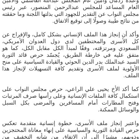
وعبده ردمان وأمين عام المجلس عبدالله القاسمي والأمين
العام المساعد للمجلس عبدالرحمن المنصور، عبر رئيس
مجلس النواب عن التقدير للجهود التي بذلتها اللجنة وما حققته
من نتائج طيبة وصولًا إلى توقيع الاتفاق.
وأكد أن إنجاز هذا الملف الإنساني بشكل كامل، والإفراج عن
كل الأسرى والمختطفين لدى دول العدوان الأمريكي،
السعودي ومرتزقته، وفقًا لمبدأ الكل مقابل الكل، كما هو
متفق عليه في خارطة الطريق، يُجسّد حرص قائد الثورة
السيد عبدالملك بدر الدين الحوثي والقيادة السياسية على منح
الأولوية لملف الأسرى وتقديم كافة التسهيلات لإنجاز هذا
الملف.
كما أكد الأخ يحيى علي الراعي، حرص مجلس النواب على
استكمال كافة الملفات الإنسانية وعلى رأسها صرف المرتبات
وفتح المطارات أمام المسافرين والمرضى بكل السبل
والوسائل الممكنة.
واعتبر إنجاز ملف الأسرى، خطوة إنسانية متقدمة تعكس
حرص القيادة الثورية والسياسية على إنهاء معاناة المحتجزين
وذويهم، مشيرًا إلى أن الاتفاق من شأنه التخفيف من