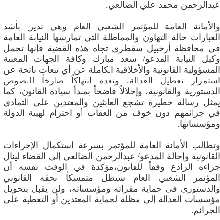
عبدالرحمن محمد علي الضالعي.
والأمانة العامة للمؤتمر الشعبي العام وهي تدين بأشد
العبارات حالة التهاون والمماطلة التي تمارسها النيابة العامة
في محافظة أرخبيل سقطرى تجاه هذه القضية فإنها تحمل
وكيل النيابة المدعو/ سعد مبارك وكافة الجهات المعنية
المسؤولية القانونية والأخلاقية الكاملة عن أي تبعات ناتجة عن
استمرار تعطيل العدالة، وتعده انتهاكاً صارخاً للنصوص
الدستورية والقانونية، وإخلالاً فاضحاً بمبدأ سيادة القانون، كما
يمثل رسالة خطيرة تشجع العابثين والمعتدين على التمادي
في جرائمهم دون خوف من العقاب أو احترام لهيبة الدولة
ومؤسساتها.
وتطالب الأمانة العامة للمؤتمر بسرعة استكمال الإجراءات
القانونية وإحالة المدعو/ عبدالرحمن الضالعي إلى القضاء لينال
جزاءه الرادع وفقاً للقانون،مؤكدة في الوقت نفسه أن
المؤتمر الشعبي العام سيظل متمسكاً بحقه القانوني
والدستوري في حماية مقراته ومؤسساته، ولن يقبل بتحويل
مؤسسات العدالة إلى مظلة لحماية المعتدين أو التغطية على
الجرائم.