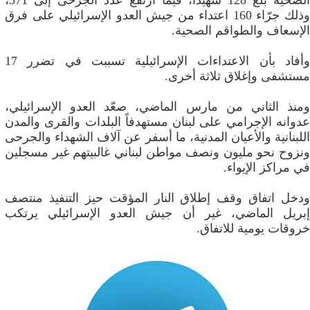
الصحية بلغ 128 شهيداً، فيما ارتفع عدد الجرحى إلى 371،
وذلك جرّاء 160 اعتداء من جيش العدو الإسرائيلي على فرق
الإسعاف والطواقم الصحية.
وأفاد بأن الاعتداءات الإسرائيلية تسببت في تضرر 17
مستشفى وإغلاق ثلاثة أخرى.
ومنذ الثاني من مارس الماضي، صعّد العدو الإسرائيلي،
عدوانه الإجرامي على لبنان مستهدفاً البلدات والقرى والمدن
اللبنانية والأعيان المدنية، ما أسفر عن آلاف الشهداء والجرحى
ونزوح نحو مليون ونصف مواطن لبناني غالبيتهم غير مسجلين
في مراكز الإيواء.
ودخل اتفاق وقف إطلاق النار المؤقت حيز التنفيذ منتصف
إبريل الماضي، غير أن جيش العدو الإسرائيلي يرتكب
خروقات يومية للاتفاق.