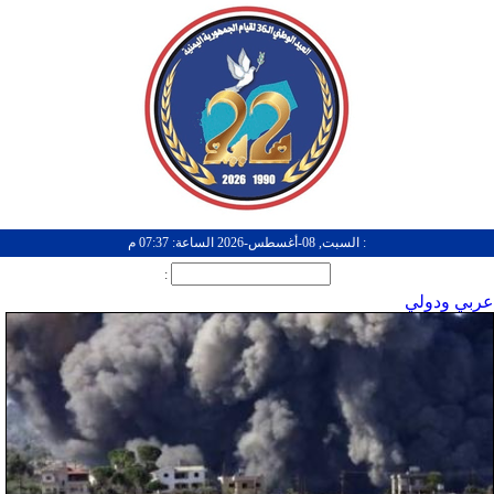
: السبت, 08-أغسطس-2026 الساعة: 07:37 م
:
عربي ودولي