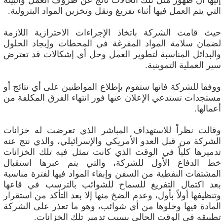
إليها أن ظهور مثل تلك الحالات ناتج عن ظروف العمل والبيئة
التي يتم العمل فيها أثناء تفريغ ونقل وتخزين المواد البترولية.
حيث قامت الشركة باتخاذ الإجراءات الاحترازية اللازمة
لضمان سلامة المواد المفرغة في المحطات وإيجاد الحلول
والبدائل المناسبة لتطوير العمل وحل أي إشكالات قد تعترض
سير العملية التموينية.
ووفقا للشركة فانها ستقوم بإطلاع المواطنين على أي نتائج أو
مستجدات تستدعي الإعلان عنها فور انتهاء الفرق المكلفة من
أعمالها.
وقالت نظراً للاستهداف المباشر الذي تعرضت له خزانات
الشركة من قبل العدو الأمريكي والإسرائيلي، والذي نتج عنه
تدميرها كلياً في الوقت الذي كانت تمثل فيه تلك الخزانات
خط الدفاع الأول للشركة، والتي يتم عبرها استقبال
المشتقات النفطية من السفن وإبقاء المواد فيها لفترة مناسبة
بعد اكتمال التفريغ للسماح للشوائب بالترسب في قاعها
وتنظيفها أولاً بأول، وعدم الضخ منها إلا بعد التأكد من استقرار
المادة فيها وخلوها من أي شوائب، وهو ما تعذر على الشركة
تطبيقه في الوقت الحالي بسبب تدمير تلك الخزانات.