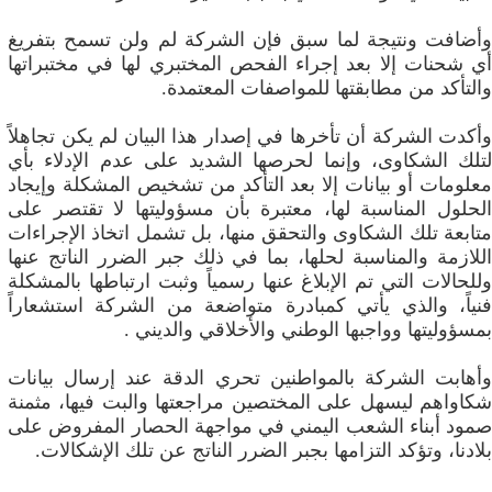
وأضافت ونتيجة لما سبق فإن الشركة لم ولن تسمح بتفريغ
أي شحنات إلا بعد إجراء الفحص المختبري لها في مختبراتها
والتأكد من مطابقتها للمواصفات المعتمدة.
وأكدت الشركة أن تأخرها في إصدار هذا البيان لم يكن تجاهلاً
لتلك الشكاوى، وإنما لحرصها الشديد على عدم الإدلاء بأي
معلومات أو بيانات إلا بعد التأكد من تشخيص المشكلة وإيجاد
الحلول المناسبة لها، معتبرة بأن مسؤوليتها لا تقتصر على
متابعة تلك الشكاوى والتحقق منها، بل تشمل اتخاذ الإجراءات
اللازمة والمناسبة لحلها، بما في ذلك جبر الضرر الناتج عنها
وللحالات التي تم الإبلاغ عنها رسمياً وثبت ارتباطها بالمشكلة
فنياً، والذي يأتي كمبادرة متواضعة من الشركة استشعاراً
بمسؤوليتها وواجبها الوطني والأخلاقي والديني .
وأهابت الشركة بالمواطنين تحري الدقة عند إرسال بيانات
شكاواهم ليسهل على المختصين مراجعتها والبت فيها، مثمنة
صمود أبناء الشعب اليمني في مواجهة الحصار المفروض على
بلادنا، وتؤكد التزامها بجبر الضرر الناتج عن تلك الإشكالات.