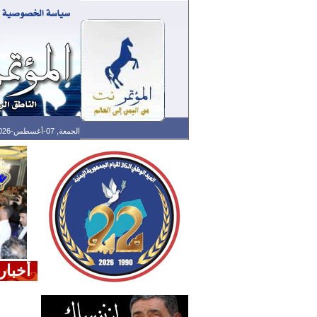
الجمعة, 07-أغسطس-2026 الساعة: 06:28 م - آخر تحديث: 02:30 م (30: 11) بتوقيت غرينتش
أخبار