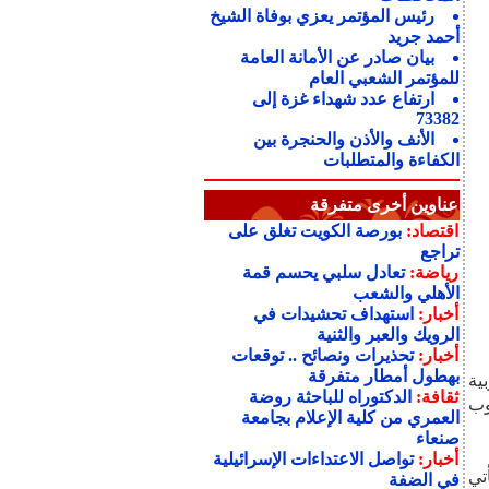
رئيس المؤتمر يعزي بوفاة الشيخ
أحمد جريد
بيان صادر عن الأمانة العامة
للمؤتمر الشعبي العام
ارتفاع عدد شهداء غزة إلى
73382
الأنف والأذن والحنجرة بين
الكفاءة والمتطلبات
عناوين أخرى متفرقة
اقتصاد:
بورصة الكويت تغلق على
تراجع
رياضة:
تعادل سلبي يحسم قمة
الأهلي والشعب
أخبار:
استهداف تحشيدات في
الرويك والعبر والثنية
أخبار:
تحذيرات ونصائح .. توقعات
بهطول أمطار متفرقة
ية
ثقافة:
الدكتوراه للباحثة روضة
وب
العمري من كلية الإعلام بجامعة
صنعاء
أخبار:
تواصل الاعتداءات الإسرائيلية
تي
في الضفة