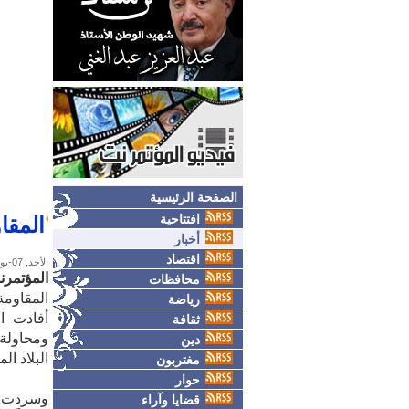
الصفحة الرئيسية
افتتاحية
المقا
أخبار
اقتصاد
الأحد, 07-يونيو-2026
المؤتمر
محافظات
المقاومة
رياضة
أفادت ال
ثقافة
ومحاولة
دين
البلاد ال
مغتربون
حوار
وسردت ال
قضايا وآراء