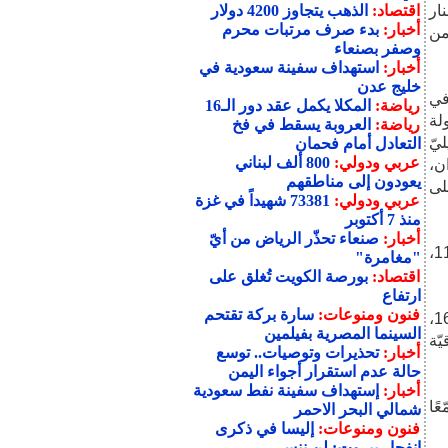
ار
اقتصاد:
الذهب يتجاوز 4200 دولار
أخبار:
بدء صرف مرتبات محرم
من
وصفر بصنعاء
أخبار:
استهداف سفينة سعودية في
خليج عدن
 في
رياضة:
المكلا يكمل عقد دور الـ16
 عند السّاعة 01:50، محاولة
رياضة:
العروبة يسقط في فخ
يّ
التعادل أمام فحمان
عربي ودولي:
800 ألف لبناني
ان،
يعودون إلى مناطقهم
لى
عربي ودولي:
73381 شهيداً في غزة
منذ 7 أكتوبر
أخبار:
صنعاء تحذّر الرياض من أيّ
وأضافت في البيان رقم 16، أن مجاهدي المقاومة تصدّوا عند السّاعة 11:00،‏
"مغامرة"
اقتصاد:
بورصة الكويت تُغلق على
ارتفاع
فنون ومنوعات:
سارة بركة تقتحم
وذكرت المقاومة اللبنانية في البيان 17، أن مجاهديها استهدفوا عند الساعة 16:00،‏
السينما المصرية بفيلمين
ّة
أخبار:
تحذيرات وتوصيات.. توسع
حالة عدم استقرار أجواء اليمن
أخبار:
إستهداف سفينة نفط سعودية
ا عند السّاعة 16:00،‏ تجمّعًا
شمالي البحر الاحمر
فنون ومنوعات:
إليسا في ذكرى
انفجار بيروت: لن ننسى