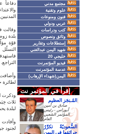
دفاعاً ع
مجتمع مدني
والاعتد
علوم وتقنية
المدنيين
فنون ومنوعات
عربي ودولي
كتب ودراسات
وثائق ونصوص
قوّة مؤل
إستطلاعات وتقارير
شهيد اليمن عبدالغني
فاستهدف
خليجي 20
التراجع.
فيديو المؤتمرنت
عدسة المؤتمرنت
اليمن(شهداء الإرهاب)
لطائرة حر
إقرأ في المؤتمر نت
المُـنجَز العظيم
ثلاث خِيَ
صادق‮ ‬بن‮ ‬أمين‮
لبلدة يح
‬أبوراس - رئيس‮
‬المؤتمر‮ ‬الشعبي‮
‬العام
السُّعوديّةُ تكرِّرُ
لجنود جيش
جرائمَها في اليمنِ