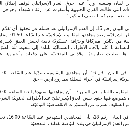
ن لبنان وشعبه، ورداً على خرق العدو الإسرائيلي لوقف إطلاق الن
اءات التي طالت القرى الجنوبية وأسفرت عن ارتقاء شهداء وجرحى 
، وضمن معركة "العصف المأكول".
وقالت في البيان رقم 15، إن العدو الإسرائيلي بعد فشله في تحقيق أي تقدّم
بلدة زوطر الشرقيّة، رصد مجاهدو المقاومة الإسلاميّة
ّفة من دبّابتَي ميركافا وجرّافة عسكريّة تابعة لجيش العدوّ الإسرائيل
التسلّل لمسافة 1 كلم باتّجاه الأطراف الشماليّة للبلدة إلى محيط تلّة الصوّ
وها بصليات صاروخيّة وقذائف المدفعيّة على دفعات وأجبروها ع
بيّة إسرائيليّة في أجواء النبطيّة بصاروخ أرض – جوّ.
م يتموضع فيها جنود جيش العدوّ الإسرائيليّ عند الأطراف الجنوبيّة الشرقي
مر الشقيف بسرب من المسيّرات الانقضاضيّة النوعيّة.
وأفادت في البيان رقم 18، بأن المجاهدين استهدفو
 العدوّ الإسرائيليّ في بلدة البيّاضة بقذائف المدفعيّة.