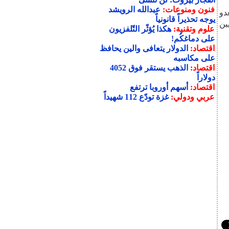
فنون ومنوعات:
عبدالله الرويشد
دو
يوجه تحذيراً قانونياً
ين
علوم وتقنية:
هكذا يُؤثّر التّلفزيون
على دماغكُم!
اقتصاد:
الدولار يتعافى والين يحافظ
على مكاسبه
اقتصاد:
الذهب يستقر فوق 4052
دولاراً
اقتصاد:
أسهم أوروبا ترتفع
عربي ودولي:
غزة تودّع 112 شهيداً