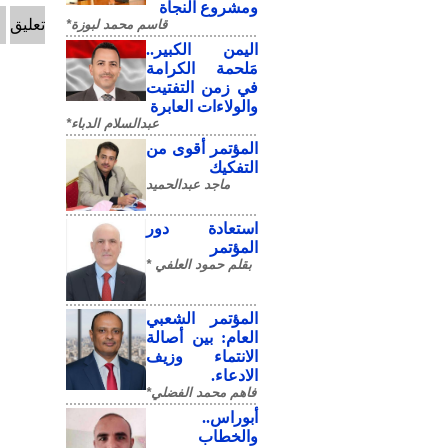
ومشروع النجاة
تعليق
قاسم محمد لبوزة*
​اليمن الكبير..
مَلحمة الكرامة
في زمن التفتيت
والولاءات العابرة
عبدالسلام الدباء*
المؤتمر أقوى من
التفكيك
ماجد عبدالحميد
استعادة دور
المؤتمر
بقلم حمود العلفي *
المؤتمر الشعبي
العام: بين أصالة
الانتماء وزيف
الادعاء.
فاهم محمد الفضلي*
أبوراس..
والخطاب