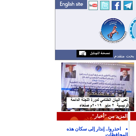
بحث متقدم
المزيد من "أخبار"
احذروا.. إنذار إلى سكان هذه
المحافظات