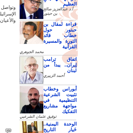
العظيمِ
وتواصل ا
أ.د عبدالعزيز صالح
بن حبتور
الإسرائي
والأعيان 
قراءة لمقال بن
حبتور حول
خطاب قائد
الثورة والمسيرة
القرآنية
محمد الجوهري
اتفاق ترامب
إيران.. يبدأ من
لبنان
أحمد الزبيري
أبوراس وخطاب
تثبيت الشرعية
التنظيمية في
مواجهة مشاريع
التفكيك
توفيق عثمان الشرعبي
الوحدة اليمنية..
خَيار التاريخ