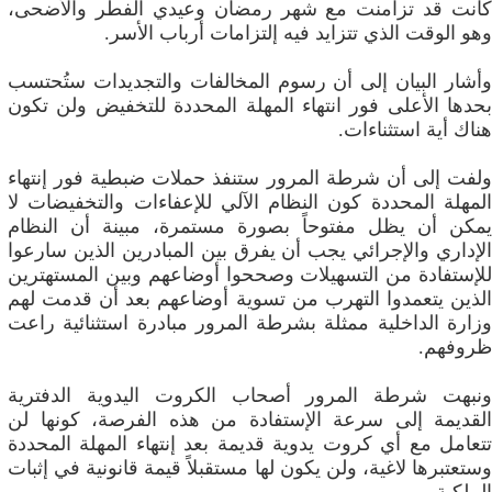
كانت قد تزامنت مع شهر رمضان وعيدي الفطر والأضحى،
وهو الوقت الذي تتزايد فيه إلتزامات أرباب الأسر.
وأشار البيان إلى أن رسوم المخالفات والتجديدات ستُحتسب
بحدها الأعلى فور انتهاء المهلة المحددة للتخفيض ولن تكون
هناك أية استثناءات.
ولفت إلى أن شرطة المرور ستنفذ حملات ضبطية فور إنتهاء
المهلة المحددة كون النظام الآلي للإعفاءات والتخفيضات لا
يمكن أن يظل مفتوحاً بصورة مستمرة، مبينة أن النظام
الإداري والإجرائي يجب أن يفرق بين المبادرين الذين سارعوا
للإستفادة من التسهيلات وصححوا أوضاعهم وبين المستهترين
الذين يتعمدوا التهرب من تسوية أوضاعهم بعد أن قدمت لهم
وزارة الداخلية ممثلة بشرطة المرور مبادرة استثنائية راعت
ظروفهم.
ونبهت شرطة المرور أصحاب الكروت اليدوية الدفترية
القديمة إلى سرعة الإستفادة من هذه الفرصة، كونها لن
تتعامل مع أي كروت يدوية قديمة بعد إنتهاء المهلة المحددة
وستعتبرها لاغية، ولن يكون لها مستقبلاً قيمة قانونية في إثبات