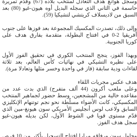
وسجل هوانغ هدف التعادل لمنتخب بلاده (67) وقدّم تمريرة
حاسمة في الثاني الذي سجله البديل أوه هيون-غيو (80) بعد
السبق من لاديسلاف كريتشي لتشيكيا (59).
وإلى ذلك، تصدرت المكسيك المجموعة بعد فوزها على جنوب
أفريقيا 2-0 في افتتاح البطولة، متقدمة بفارق هدف على
كوريا الجنوبية.
وبهذا الفوز، ينجح المنتخب الكوري في تحقيق الفوز الأول
على نظيره التشيكي في نهائيات كأس العالم، بعد ثلاثة
لقاءات ودية سابقة (فاز في واحدة وخسر مثلها وتعادلا مرة).
هدف عكس مجريات اللقاء
وعلى ملعب أكرون (44 ألف متفرج) الذي بدت عدد من
مقاعده خالية من المشجعين، وسط حضور لجماهير المنتخب
المكسيكي، كانت الأضواء مسلّطة نحو نجم توتنهام الإنكليزي
السابق ولاعب لوس أنجليس الأمريكي سون هيونغ-مين الذي
قدّم مستوى قويا في الشوط الأول، لكن بديله هيون-غيو
سجل هدف الفوز.
وحاول سون ورفاقه مرارا افتتاح التسجيل بأكثر من 10 فرص