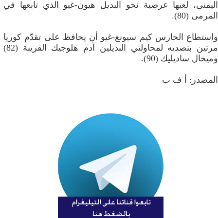
اليمنى، لعبها عرضية نحو البديل هيون-غيو الذي تابعها في
المرمى (80).
واستطاع الحارس كيم سيونغ-غيو أن يحافظ على تقدّم كوريا
مرتين بتصديه لمحاولتي البديلين آدم هلوجيك القريبة (82)
وميخال ساديليك (90).
المصدر: أ ف ب