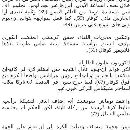
خلال نصف الساعة الأولى، أبرزها عبر نجم لوس أنجليس أف
سي بتسديدة قريبة من القائم الأيمن (39) وثانية تصدى لها
الحارس ماتي كوفار (59)، كما فعل بمواجهة هوانغ إن-بيوم
ولي جاي-سونغ على مرتين (49).
وعكس مجريات اللقاء، صعق كريتشي المنتخب الكوري
بهدف السبق برأسية مستغلا رمية تماس طويلة نفذها
فلاديمير كوفال (59).
الكوريون يقلبون الطاولة
لكن هوانغ إن-بيوم عادل النتيجة حين استلم كرة لي كانغ-إن
وتلاعب بالحارس والمدافع روبين هراناتش، واضعا الكرة من
فوق كوفار (67). فيما خرج سون في الدقيقة 69 تاركا مكانه
لمهاجم بشيكتاش التركي هيون-غيو.
واعتقد توماش سوتشيك أنه أضاف الثاني لتشيكيا برأسية
متابعا كرة مُرسلة من ركلة ثابتة، لكن الحكم لم يحتسبه
بداعي التسلل (77).
ومن هجمة منسقة، وصلت الكرة إلى إن-بيوم على الجهة