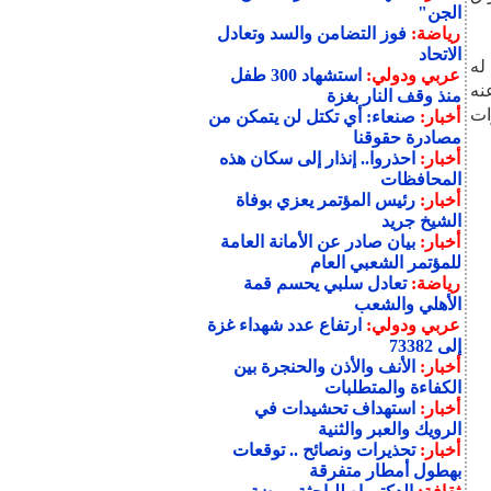
الجن"
رياضة:
فوز التضامن والسد وتعادل
الاتحاد
جع له
عربي ودولي:
استشهاد 300 طفل
نه
منذ وقف النار بغزة
ات
أخبار:
صنعاء: أي تكتل لن يتمكن من
مصادرة حقوقنا
أخبار:
احذروا.. إنذار إلى سكان هذه
المحافظات
أخبار:
رئيس المؤتمر يعزي بوفاة
الشيخ جريد
أخبار:
بيان صادر عن الأمانة العامة
للمؤتمر الشعبي العام
رياضة:
تعادل سلبي يحسم قمة
الأهلي والشعب
عربي ودولي:
ارتفاع عدد شهداء غزة
إلى 73382
أخبار:
الأنف والأذن والحنجرة بين
الكفاءة والمتطلبات
أخبار:
استهداف تحشيدات في
الرويك والعبر والثنية
أخبار:
تحذيرات ونصائح .. توقعات
بهطول أمطار متفرقة