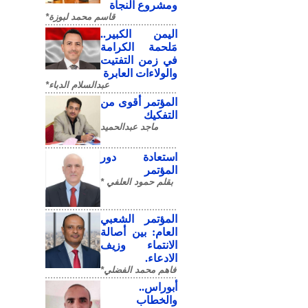
ومشروع النجاة
قاسم محمد لبوزة*
​اليمن الكبير..
مَلحمة الكرامة
في زمن التفتيت
والولاءات العابرة
عبدالسلام الدباء*
المؤتمر أقوى من
التفكيك
ماجد عبدالحميد
استعادة دور
المؤتمر
بقلم حمود العلفي *
المؤتمر الشعبي
العام: بين أصالة
الانتماء وزيف
الادعاء.
فاهم محمد الفضلي*
أبوراس..
والخطاب