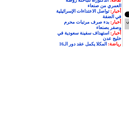
ثقافة:
الدكتوراه للباحثة روضة
العمري من صنعاء
أخبار:
تواصل الاعتداءات الإسرائيلية
في الضفة
ي
أخبار:
بدء صرف مرتبات محرم
وصفر بصنعاء
أخبار:
استهداف سفينة سعودية في
خليج عدن
رياضة:
المكلا يكمل عقد دور الـ16