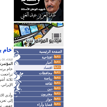
خام برن
الصفحة الرئيسية
افتتاحية
الثلاثاء, 16-يونيو-2026
أخبار
المؤتمرن
اقتصاد
خام برنت يهب
محافظات
رياضة
ثلاثة أش
ثقافة
الإيراني.
دين
مغتربون
وأدى الا
حوار
إلى تعزيز
قضايا وآراء
خفض توق