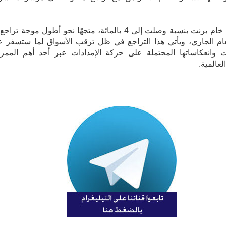
وانخفض خام برنت بنسبة وصلت إلى 4 بالمائة، متجهًا نحو أطول موجة ترا
ام الجاري، ويأتي هذا التراجع في ظل ترقب الأسواق لما ستسفر ع
ت وانعكاساتها المحتملة على حركة الإمدادات عبر أحد أهم الممر
لعالمية.