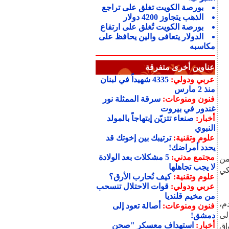
بورصة الكويت تغلق على تراجع
الذهب يتجاوز 4200 دولار
بورصة الكويت تُغلق على ارتفاع
الدولار يتعافى والين يحافظ على
مكاسبه
عناوين أخرى متفرقة
عربي ودولي:
4335 شهيداً في لبنان
منذ 2 مارس
فنون ومنوعات:
سرقة الممثلة نور
غندور في بيروت
أخبار:
صنعاء تتزيّن إبتهاجاً بالمولد
النبوي
علوم وتقنية:
ترتيبك بين إخوتك قد
يحدد أمراضك!
مجتمع مدني:
5 مشكلات بعد الولادة
ثر من
لا يجب تجاهلها
كي
علوم وتقنية:
كيف نُحارب الأرق؟
عربي ودولي:
قوات الاحتلال تنسحب
من مخيم قلنديا
م،
فنون ومنوعات:
أصالة تعود إلى
لى
دمشق!
أخبار:
استهداف معسكر "صحن
اق