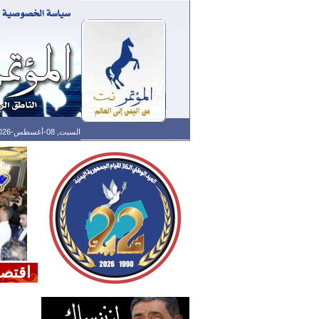
السبت, 08-أغسطس-2026 الساعة: 06:07 ص - آخر تحديث: 01:30 ص (30: 10) بتوقيت غرينتش
اقتصا