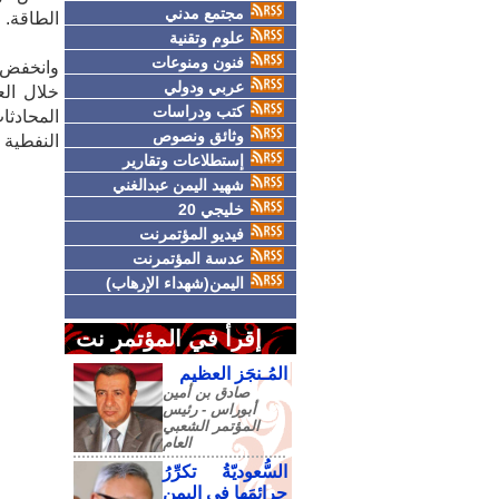
مجتمع مدني
الطاقة.
علوم وتقنية
فنون ومنوعات
عربي ودولي
خلال الع
كتب ودراسات
المحادثا
وثائق ونصوص
النفطية ا
إستطلاعات وتقارير
شهيد اليمن عبدالغني
خليجي 20
فيديو المؤتمرنت
عدسة المؤتمرنت
اليمن(شهداء الإرهاب)
إقرأ في المؤتمر نت
المُـنجَز العظيم
صادق‮ ‬بن‮ ‬أمين‮
‬أبوراس - رئيس‮
‬المؤتمر‮ ‬الشعبي‮
‬العام
السُّعوديّةُ تكرِّرُ
جرائمَها في اليمنِ