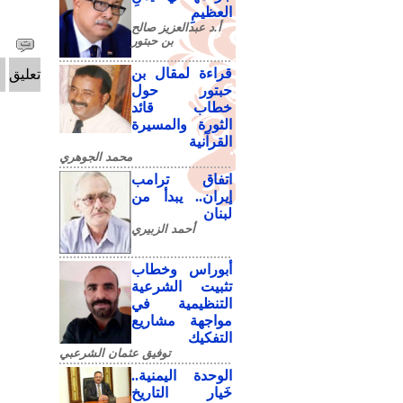
العظيمِ
أ.د عبدالعزيز صالح
بن حبتور
قراءة لمقال بن
تعليق
حبتور حول
خطاب قائد
الثورة والمسيرة
القرآنية
محمد الجوهري
اتفاق ترامب
إيران.. يبدأ من
لبنان
أحمد الزبيري
أبوراس وخطاب
تثبيت الشرعية
التنظيمية في
مواجهة مشاريع
التفكيك
توفيق عثمان الشرعبي
الوحدة اليمنية..
خَيار التاريخ