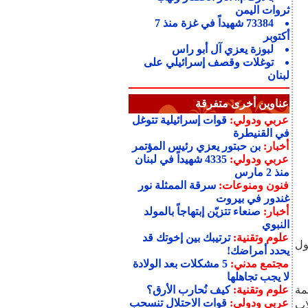
ثروات اليمن
73384 شهيداً في غزة منذ 7
أكتوبر
لبوزة يعزي آل أبو راس
توغلات وقصف إسرائيلي على
لبنان
عناوين أخرى متفرقة
عربي ودولي:
قوات إسرائيلية تتوغل
في القنيطرة
أخبار:
بن حبتور يعزي رئيس المؤتمر
عربي ودولي:
4335 شهيداً في لبنان
منذ 2 مارس
فنون ومنوعات:
سرقة الممثلة نور
غندور في بيروت
أخبار:
صنعاء تتزيّن إبتهاجاً بالمولد
النبوي
علوم وتقنية:
ترتيبك بين إخوتك قد
ول
يحدد أمراضك!
مجتمع مدني:
5 مشكلات بعد الولادة
لا يجب تجاهلها
مة
علوم وتقنية:
كيف نُحارب الأرق؟
عربي ودولي:
قوات الاحتلال تنسحب
اب