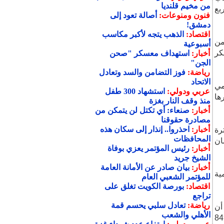
من مخيم قلنديا
بع
فنون ومنوعات:
أصالة تعود إلى
دمشق!
اقتصاد:
الذهب يتجه لأكبر مكاسب
من
أسبوعية
كر
أخبار:
استهداف معسكر "صحن
الجن"
رياضة:
فوز التضامن والسد وتعادل
الاتحاد
مي
عربي ودولي:
استشهاد 300 طفل
ها
منذ وقف النار بغزة
أخبار:
صنعاء: أي تكتل لن يتمكن من
مصادرة حقوقنا
أخبار:
احذروا.. إنذار إلى سكان هذه
رة
المحافظات
ان
أخبار:
رئيس المؤتمر يعزي بوفاة
الشيخ جريد
أخبار:
بيان صادر عن الأمانة العامة
ية
للمؤتمر الشعبي العام
اقتصاد:
بورصة الكويت تغلق على
تراجع
رياضة:
تعادل سلبي يحسم قمة
أن
الأهلي والشعب
ختبارات القبول بمدارس المتفوقين الأربع بلغ الفا و849