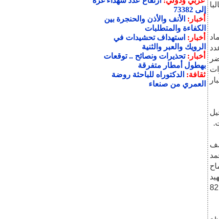
عربي ودولي:
ارتفاع عدد شهداء غزة
ية عبدالناصر، حضر منهم ألفا و351 طالبا
إلى 73382
أخبار:
الأنف والأذن والحنجرة بين
الكفاءة والمتطلبات
اد
أخبار:
استهداف تحشيدات في
الرويك والعبر والثنية
ى 100 مقعد، وعدد
أخبار:
تحذيرات ونصائح .. توقعات
اب 154 طالبا، حضر
بهطول أمطار متفرقة
ارات
ثقافة:
الدكتوراه للباحثة روضة
الاختبار
العمري من صنعاء
يل
.
شف
حمد
ماح
هيد
تاح سالم الغشيمي بنسبة نجاح 82.81