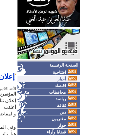
الصفحة الرئيسية
افتتاحية
إعلان
أخبار
اقتصاد
الأحد, 05-يوليو-2026
محافظات
المؤتمر
رياضة
إعلان نت
ثقافة
أعلنت وز
دين
والمفاضلة
مغتربون
حوار
وفي المؤ
قضايا وآراء
هنأ نائب