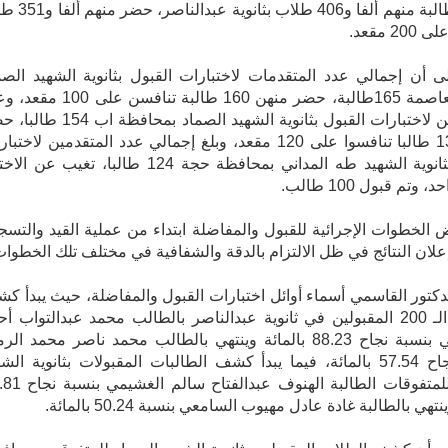
طالبا وطالبة منهم ألفا و406 طلاب بثانو
2 مقعد.
ى أن إجمالي عدد المتقدمات لاختبارات القبول بثانوية الشهيد الصم
بأمانة العاصمة 165طالبة، حضر منهن 160 طالبة تنافسن عل
المتقدمين لاختبارات القبول بثانوية الشهيد الصماد بمحافظة 
منهم 132 طالبا تنافسوا على 120 مقعد، وبلغ إجمالي عدد المتقدمين لاختب
القبول بثانوية الشهيد طه المداني بمحافظة حجة 124 طالبا، تغيب عن 
وتم قبول 100 طالب.
الخطوات الإجرائية للقبول والمفاضلة ابتداء من عملية القيد والتسج
بإعلان النتائج في ظل الالتزام بالدقة والشفافية في مختلف تلك الخطوات
دكتور القاسمي أسماء أوائل اختبارات القبول والمفاضلة، حيث يبدأ ك
الطلاب الـ 200 المقبولين في ثانوية عبدالناصر بالطالب محمد عبدالتواب أ
المشرقي بنسبة نجاح 88.23 بالمائة وينتهي بالطالب محمد ناصر محمد الر
بنسبة نجاح 57.54 بالمائة، فيما يبدأ كشف الطالبات المقبولات بثانوية الش
الصماد للمتفوقات الطالبة الهنوف عبدالف
نتهي بالطالبة غادة عادل مهيوب السامعي بنسبة 50.24 بالمائة.