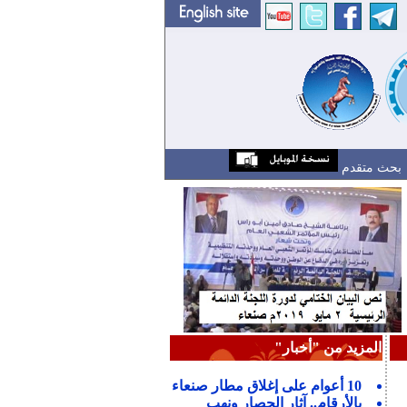
بحث متقدم
المزيد من "أخبار"
10 أعوام على إغلاق مطار صنعاء
بالأرقام.. آثار الحصار ونهب