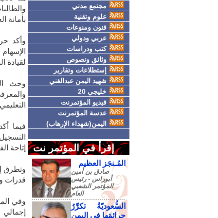
مجتمع مدني
والطالبا
علوم وتقنية
بأمانة ا
فنون ومنوعات
عربي ودولي
وأكد حر
كتب ودراسات
الإسهام 
وثائق ونصوص
لقيادة ا
إستطلاعات وتقارير
شهيد اليمن عبدالغني
وحث الد
خليجي 20
والمعرف
فيديو المؤتمرنت
التعليمي
عدسة المؤتمرنت
اليمن(شهداء الإرهاب)
فيما أكد
التسجيل 
إقرأ في المؤتمر نت
إتاحة ال
المُـنجَز العظيم
وتطرق إل
صادق‮ ‬بن‮ ‬أمين‮
‬أبوراس - رئيس‮
قدرات وم
‬المؤتمر‮ ‬الشعبي‮
‬العام
وفي الم
السُّعوديّةُ تكرِّرُ
جرائمَها في اليمنِ