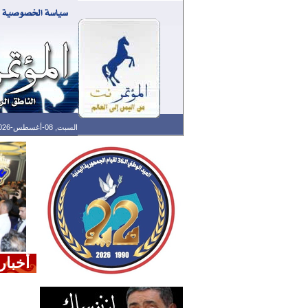
السبت, 08-أغسطس-2026 الساعة: 07:06 م - آخر تحديث: 06:37 م (37: 03) بتوقيت غرينتش
أخبار