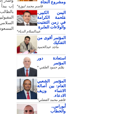
وأشار إل
ومشروع النجاة
قاسم محمد لبوزة*
​اليمن الكبير..
المقبولي
مَلحمة الكرامة
في زمن التفتيت
والولاءات العابرة
المسعودي بنسبة
عبدالسلام الدباء*
المؤتمر أقوى من
التفكيك
ماجد عبدالحميد
استعادة دور
المؤتمر
بقلم حمود العلفي *
المؤتمر الشعبي
العام: بين أصالة
الانتماء وزيف
الادعاء.
فاهم محمد الفضلي*
أبوراس..
والخطاب