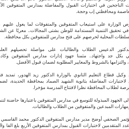
ت الناجحين في اختبارات القبول والمفاضلة بمدارس المتفوقين الأر
لعاصمة ومحافظتي إب وحجة.
ص الوزارة على استيعاب المتفوقين والمتفوقات لما يعول عليهم 
في تحقيق التنمية المستدامة للوطن بشتى المجالات.. معربًا عن الش
لسلطات المحلية لحرصهم على فتح مدارس للمتفوقين بكل محافظة.
كتور الدعيس الطلاب والطالبات على مواصلة تحصيلهم العل
ي بكل جد واجتهاد.. مثمنا جهود إدارات مدارس المتفوقين وكادر
، والتزامها بالشروط والمعايير المطلوبة لضمان قبول الأفضل.
 وكيل قطاع التعليم الثانوي بالوزارة الدكتور زيد الهدور، تمديد فت
لاختبارات المفاضلة بثانوية الشهيد الصماد بمحافظة الحديدة، لضم
فرصة لطلاب المحافظة نظرا لافتتاح المدرسة مؤخرا.
ى الجهود المبذولة للتوسع في مدارس المتفوقين باعتبارها حاضنة لتنم
هارات المبدعين والمتفوقين من الطلاب والطالبات.
ؤتمر الصحفي أوضح مدير مدارس المتفوقين الدكتور محمد القاسمي 
إجمالي عدد المتقدمين لا