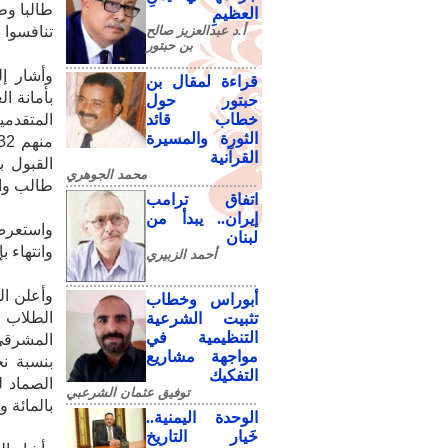
العظيمِ
أ.د عبدالعزيز صالح
تنافسوا على 00
بن حبتور
وأشار إل
قراءة لمقال بن
حبتور حول
خطاب قائد
الثورة والمسيرة
القرآنية
محمد الجوهري
طالب واحد، 
اتفاق ترامب
إيران.. يبدأ من
واستعرض 
لبنان
وانتهاء 
أحمد الزبيري
وأعلن ال
أبوراس وخطاب
تثبيت الشرعية
التنظيمية في
مواجهة مشاريع
التفكيك
توفيق عثمان الشرعبي
بالمائة وي
الوحدة اليمنية..
خَيار التاريخ