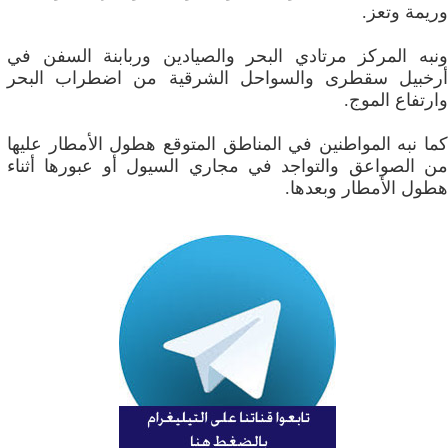
وريمة وتعز.
ونبه المركز مرتادي البحر والصيادين وربابنة السفن في
أرخبيل سقطرى والسواحل الشرقية من اضطراب البحر
وارتفاع الموج.
كما نبه المواطنين في المناطق المتوقع هطول الأمطار عليها
من الصواعق والتواجد في مجاري السيول أو عبورها أثناء
هطول الأمطار وبعدها.