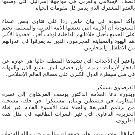
الصف الإسلامي والعربي في مواجهة إسرائيل التي وصفها
بالعدو المشترك الذي يدمر كل مقومات الحياة.
وأكد العودة في بيان خاص ردا على فتاوى بعض علماء
السعودية أن الأزمة التي تعيشها الأمة العربية والمسلمة تحتم
على الجميع تأجيل خلافاتهم الداخلية لوقت آخر، "فعدونا الأكبر
هم اليهود والصهاينة المجرمون، الذين لم يفرقوا في عدوانهم
بين الأطفال والمحاربين.
واعتبر أن الأحداث التي تشهدها المنطقة حاليا هي عبارة عن
انفجار لأزمات قديمة، وأن قصف لبنان يشيع الذل والمهانة
في ظل سيطرة الدول الكبرى على مصالح العالم الإسلامي.
القرضاوي يستنكر
وبدوره دعا العلامة الدكتور يوسف القرضاوي إلى نصرة
المقاومة في فلسطين ولبنان, مستنكرا -في حلقة مسجلة
من برنامج الشريعة والحياة تبث الأسبوع القادم عبر قناة
الجزيرة- الدعاوى التي تثير النعرات الطائفية في مثل هذه
الظروف.
كما قال مفتي مصر علي جمعة إن مقاومة حزب الله للعدوان