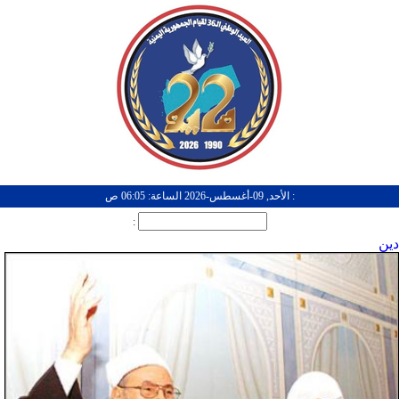
: الأحد, 09-أغسطس-2026 الساعة: 06:05 ص
:
دين