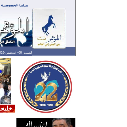
السبت, 08-أغسطس-2026 الساعة: 02:43 ص - آخر تحديث: 01:30 ص (30: 10) بتوقيت غرينتش
خليجي 