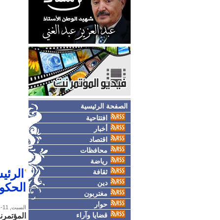
الصفحة الرئيسية
افتتاحية
أخبار
اقتصاد
محافظات
رياضة
ثقافة
دين
الحكوم
مغتربون
حوار
السبت, 11-ديسمبر-2010
قضايا وآراء
المؤتمرن