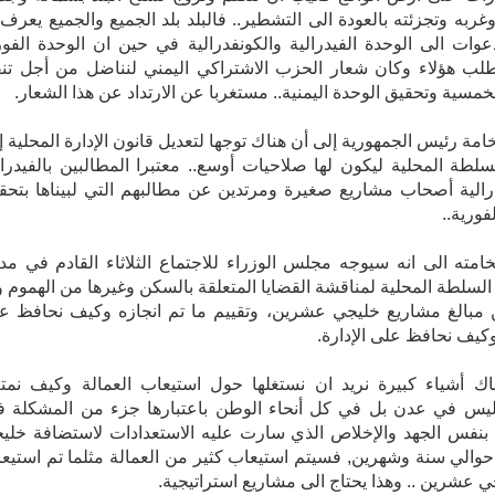
ربه وتجزئته بالعودة الى التشطير.. فالبلد بلد الجميع والجميع يعرف 
دعوات الى الوحدة الفيدرالية والكونفدرالية في حين ان الوحدة الفور
لب هؤلاء وكان شعار الحزب الاشتراكي اليمني لنناضل من أجل تنف
خمسية وتحقيق الوحدة اليمنية.. مستغربا عن الارتداد عن هذا الشعار.
امة رئيس الجمهورية إلى أن هناك توجها لتعديل قانون الإدارة المحلية إ
سلطة المحلية ليكون لها صلاحيات أوسع.. معتبرا المطالبين بالفيدرال
رالية أصحاب مشاريع صغيرة ومرتدين عن مطالبهم التي لبيناها بتحق
فورية..
مته الى انه سيوجه مجلس الوزراء للاجتماع الثلاثاء القادم في مدي
لسلطة المحلية لمناقشة القضايا المتعلقة بالسكن وغيرها من الهموم و
 مبالغ مشاريع خليجي عشرين، وتقييم ما تم انجازه وكيف نحافظ ع
وكيف نحافظ على الإدارة.
اك أشياء كبيرة نريد ان نستغلها حول استيعاب العمالة وكيف نم
ليس في عدن بل في كل أنحاء الوطن باعتبارها جزء من المشكلة فإ
 بنفس الجهد والإخلاص الذي سارت عليه الاستعدادات لاستضافة خلي
الي سنة وشهرين, فسيتم استيعاب كثير من العمالة مثلما تم استيعاب
 عشرين .. وهذا يحتاج الى مشاريع استراتيجية.