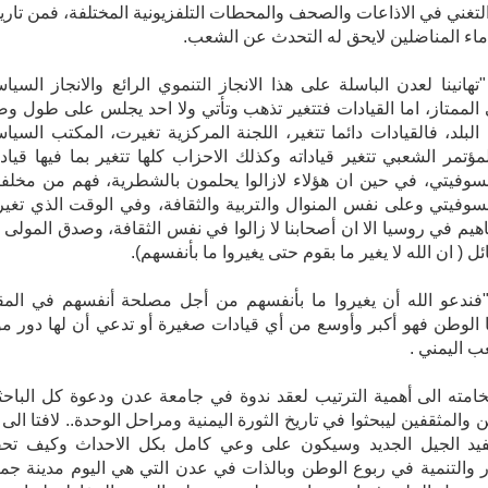
التغني في الاذاعات والصحف والمحطات التلفزيونية المختلفة، فمن تاري
اء المناضلين لايحق له التحدث عن الشعب.
هانينا لعدن الباسلة على هذا الانجاز التنموي الرائع والانجاز السيا
 الممتاز، اما القيادات فتتغير تذهب وتأتي ولا احد يجلس على طول و
البلد، فالقيادات دائما تتغير، اللجنة المركزية تغيرت، المكتب السيا
لمؤتمر الشعبي تتغير قياداته وكذلك الاحزاب كلها تتغير بما فيها قياد
السوفيتي، في حين ان هؤلاء لازالوا يحلمون بالشطرية، فهم من مخلف
السوفيتي وعلى نفس المنوال والتربية والثقافة، وفي الوقت الذي تغي
اهيم في روسيا الا ان أصحابنا لا زالوا في نفس الثقافة، وصدق المولى 
ل ( ان الله لا يغير ما بقوم حتى يغيروا ما بأنفسهم).
فندعو الله أن يغيروا ما بأنفسهم من أجل مصلحة أنفسهم في المق
ا الوطن فهو أكبر وأوسع من أي قيادات صغيرة أو تدعي أن لها دور مؤ
 اليمني .
امته الى أهمية الترتيب لعقد ندوة في جامعة عدن ودعوة كل الباحث
 والمثقفين ليبحثوا في تاريخ الثورة اليمنية ومراحل الوحدة.. لافتا الى 
يد الجيل الجديد وسيكون على وعي كامل بكل الاحداث وكيف تح
ر والتنمية في ربوع الوطن وبالذات في عدن التي هي اليوم مدينة جمي