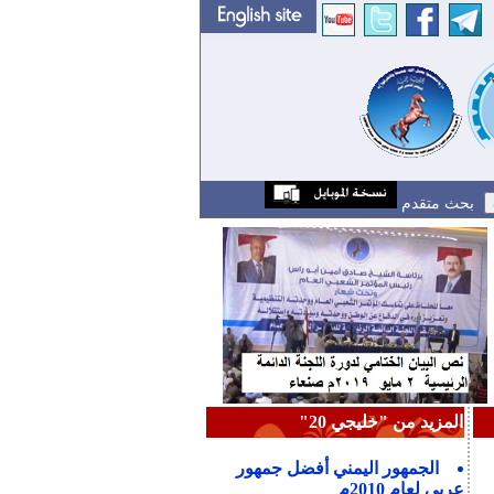
بحث متقدم
المزيد من "خليجي 20"
الجمهور اليمني أفضل جمهور
عربي لعام 2010م