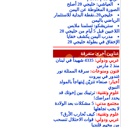
العياشي: خليجي 20 أصلح
الصورة المغلوطة عن اليمن
خليجي20..نقطة البداية للاستثمار
الرياضي باليمن
ستريشكو: تسلمنا ملابس
اللاعبين قبل 5 أيام من خليجي 20
مدرب اليمن يكشف خفايا
الإخفاق في بطولة خليجي 20
عناوين أخرى متفرقة
عربي ودولي:
4335 شهيداً في لبنان
منذ 2 مارس
فنون ومنوعات:
سرقة الممثلة نور
غندور في بيروت
أخبار:
صنعاء تتزيّن إبتهاجاً بالمولد
النبوي
علوم وتقنية:
ترتيبك بين إخوتك قد
يحدد أمراضك!
مجتمع مدني:
5 مشكلات بعد الولادة
لا يجب تجاهلها
علوم وتقنية:
كيف نُحارب الأرق؟
عربي ودولي:
قوات الاحتلال تنسحب
من مخيم قلنديا