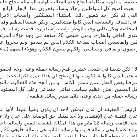
منظمة، منظومة متكاملة لنجاح هذه الفعالية الهامة المتمثلة بنجاح خلي
حيث أصبح كل المواطنين رجالا ونساء يفخرون بهذا الإنجاز الرائع 
لذي لم يكن أحد يتصور ذلك، باستثناء المشككين وأصحاب الأمر
في الثقافة والسياسة الذين كانوا متشائمين.. ولكن شعبنا العظيم وقياد
المخلصة وبكل تفاني وحب للوطن وامنه واستقراره، قدمت رسالة جمي
على مستوى الداخل والخارج، ومثل خليجي 20 صفعة في وجه هؤلاء الم
ن والفاسدين أصحاب بضاعة الكلام الذين لم يقدموا ولم ينجزوا ع
تنموي او ثقافي او سياسي، ولكنهم يبيعون الكلام، وهؤلاء اسمهم (بياع
ئلا " لكن شعبنا في خليجي عشرين قدم رسالة جميلة وعلى وجه الخص
 عدن للذين كانوا يشككون بانها لن تنجح في هذا العمل، لكنها نجحت، وه
شرفنا بغض النظر عمن تسلم الكأس او من أنجح هذه الفعالية، فالنج
كل اليمنيين، نجاح عظيم سياسي ثقافي اجتماعي وعلى كل المستويا
سالة جميلة من عدن، وعدن دائما تقدم رسائل عظيمة".
رئيس" الحقيقة ان عدن لايمكن لاحد ان يكون وصياً عليها، لأنها ع
عدن التنمية عدن الإقتصاد، ولا أحد يمتلك حق الوصاية على عدن ولا ع
غيرها، فعدن قدمت رسالة 22 مايو من هذا المكان للشعب اليمني وللعالم با
الوحدة ورفع علمها وهي رسالة قو
تخريب وقطع الطرقات وقتل النفس المحرمة وايذاء المواطنين واشا