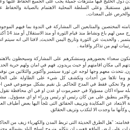
ن دول الخليج فيها متنزهات جميلة يجب على الجميع الحفاظ عليها وع
قق مستقبلا, وعلى السلطة المحلية الاهتمام بالصيانة والحفاظ ع
والحرص على المعدات..
مته المختصين والمتابعين الى المشاركة في الندوة بما فيهم الموجود
في الخارج ممن لهم باع ونشاط منذ قيام الثورة
26 سبتمبر , والحديث عن الثورة وتاريخ اليمن الحديث, لافتا الى انه سيتم ات
تيبات لهم من تذاكر واقامة .
كون سعداء بحضورهم وسنشكرهم على المشاركة وسيحظون بالاهتم
هم الى مكان اقامتهم أو حيث يريدون, فهم في امان ولهم حرية الحد
ون, نتحدث معهم وجها لوجه عن ثورة سبتمبر وأكتوبر والثلاثين من نوفم
مايو وما تلاها من أحداث ونكشف كل شيء على الطاولة على الحا
م ولا نحكي فقط في المدح للحاكم, بل نقيم بشكل موضوعي فمن اج
له سواء اكان مسؤولا في حضرموت او عدن او في اي محافظة نقول 
الامر ينطبق على من كان رئيس او رئيس وزراء او اي مسؤول.. مشي
ة الابتعاد عن المكايدة وتزييف الحقائق التى تلجأ اليها بعض أطياف الع
وكأنها ما وجدت الا لتكذب وتزيف الحقائق.
خامته: "هل الطرق الحديثة التى تربط المدن والكهرباء زيف من الحاكم
زات على ارض الواقع فعيب ان نتكلم ونروج لسلخ البلد بشماله وجنو