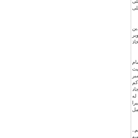
لى
لى
ين
 أو منذ الاستقلال أو منذ 14 أكتوبر
خاذ
ام
يث
بر
كم
اد
له
را
مل
..
به