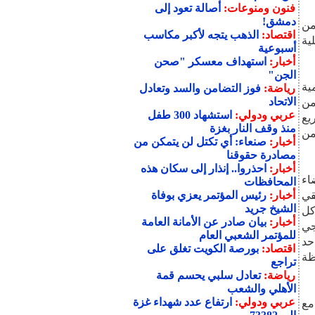
فنون ومنوعات:
أصالة تعود إلى
دمشق!
ي عبدالله صالح رئيس الجمهورية اليوم بقصر الـ 22 من
اقتصاد:
الذهب يتجه لأكبر مكاسب
ية
أسبوعية
أخبار:
استهداف معسكر "صحن
الجن"
ية
رياضة:
فوز التضامن والسد وتعادل
الاتحاد
من
عربي ودولي:
استشهاد 300 طفل
يع
منذ وقف النار بغزة
 من
أخبار:
صنعاء: أي تكتل لن يتمكن من
مصادرة حقوقنا
أخبار:
احذروا.. إنذار إلى سكان هذه
اء
المحافظات
قي
أخبار:
رئيس المؤتمر يعزي بوفاة
الشيخ جريد
كل
أخبار:
بيان صادر عن الأمانة العامة
جي
للمؤتمر الشعبي العام
حد
اقتصاد:
بورصة الكويت تغلق على
فظة
تراجع
رياضة:
تعادل سلبي يحسم قمة
الأهلي والشعب
عربي ودولي:
ارتفاع عدد شهداء غزة
مع