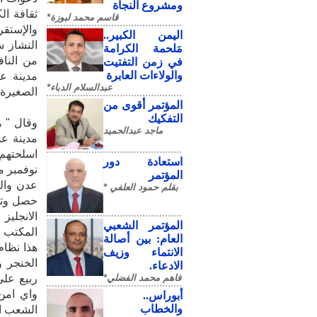
ومشروع النجاة
ثقافة ال
قاسم محمد لبوزة*
والإستقر
​اليمن الكبير..
النشاز س
مَلحمة الكرامة
من الناف
في زمن التفتيت
والولاءات العابرة
مدينة عد
عبدالسلام الدباء*
الصغيرة"
المؤتمر أقوى من
التفكيك
وقال " ه
ماجد عبدالحميد
مدينة عد
اسلحتهم،
استعادة دور
نوفمبر م
المؤتمر
عدن وال
بقلم حمود العلفي *
حصل وتأج
الانجليز
المؤتمر الشعبي
المكتب ا
العام: بين أصالة
هذا نظام
الانتماء وزيف
الخنجر 
الادعاء.
فاهم محمد الفضلي*
ربيع على
واي امن 
أبوراس..
والخطاب
الشعب ال