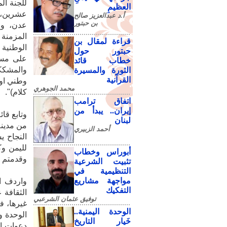
للجنة ال
العظيمِ
عشرين، ب
أ.د عبدالعزيز صالح
بن حبتور
عدن، وا
المزمنة 
قراءة لمقال بن
الوطنية 
حبتور حول
خطاب قائد
والمشككي
الثورة والمسيرة
القرآنية
وطني او 
محمد الجوهري
كلام)".
اتفاق ترامب
إيران.. يبدأ من
وتابع قا
لبنان
من مدينة
أحمد الزبيري
النجاح ي
لليمن و
أبوراس وخطاب
وقدمتم ر
تثبيت الشرعية
التنظيمية في
مواجهة مشاريع
واردف ال
التفكيك
الثقافة 
توفيق عثمان الشرعبي
الوحدة اليمنية..
خَيار التاريخ
دعوات ال