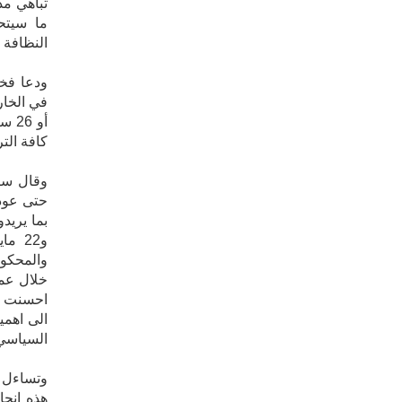
تباهي مد
ما سيتح
النظافة 
ودعا فخا
أو 
كافة التر
وقال سن
حتى عودت
بما يريد
و22 
والمحكو
خلال عم
احسنت و
الى اهمي
السياسي 
وتساءل ف
هذه انجا