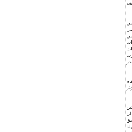
خه
سي
صي
سي
ات
ات
رت
عز
ام
ثر
ين
ان
قق
لة