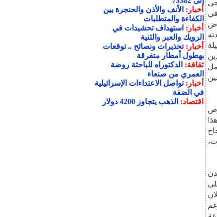
إلى 73382
جي
أخبار:
الأنف والأذن والحنجرة بين
في
الكفاءة والمتطلبات
اض
أخبار:
استهداف تحشيدات في
ته
الرويك والعبر والثنية
لة
أخبار:
تحذيرات ونصائح .. توقعات
بهطول أمطار متفرقة
رتدين
ثقافة:
الدكتوراه للباحثة روضة
مل
العمري من صنعاء
ين
أخبار:
تواصل الاعتداءات الإسرائيلية
في الضفة
اقتصاد:
الذهب يتجاوز 4200 دولار
وص
ذا
اح
ت،
دن
لى
علان
ية، والرسالة الثانية هي رسالة خليجي 20 رغم
عة