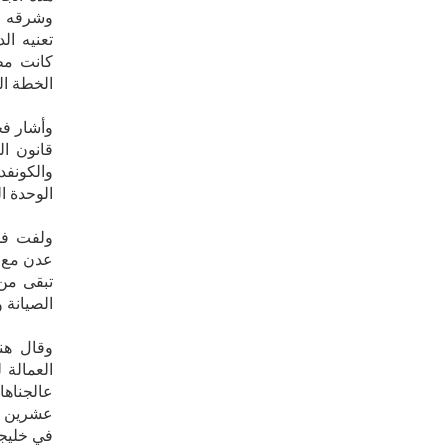
وشرقه وغ
تعنيه ال
كانت مط
الخطة ال
وأشار فخ
قانون ال
والكونفد
الوحدة ال
ولفت فخا
عدن مع ا
تبقى من
الصيانة 
وقال هن
العمالة 
عالجناها
عشرين حو
في خليجي