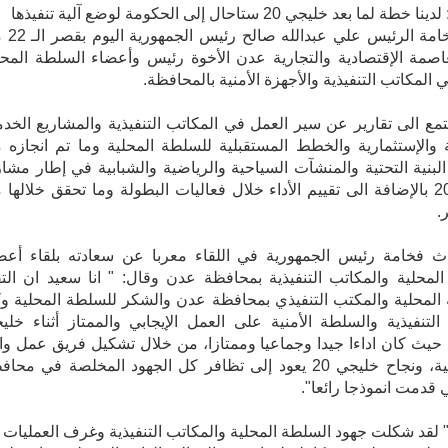
 لما بعد خليجي 20 ستاحال إلى الحكومة لوضع آلية تنفيذها
التقى فخامة الرئيس عل
عاصمة الإقتصادية والتجارية عدن الأخوة رئيس وأعضاء السلطة المحل
المكاتب التنفيذية والأجهزة الأمنية بالمحافظة.
ع الى تقارير عن سير العمل في المكاتب التنفيذية والمشاريع الخدم
ية والإستثمارية والخطط المستقبلية للسلطة المحلية وما تم انجازه 
لبنية التحتية والمنشآت السياحية والرياضية والشبابية في إطار مشار
خليجي 20 بالإضافة الى تقييم الأداء خلال فعاليات البطولة وما تحقق خلالها
.
ث فخامة رئيس الجمهورية في اللقاء معربا عن سعادته بلقاء أعض
لمحلية والمكاتب التنفيذية بمحافظة عدن وقال: " انا سعيد ان الت
المحلية والمكتب التنفيذي بمحافظة عدن والشكر للسلطة المحلية و
التنفيذية والسلطة الأمنية على العمل الإيجابي والممتاز أثناء خلي
يث كان اداءا جيدا وجماعيا وممتازا، من خلال تشكيل فريق عمل وا
وبمسئولية، ونجاح خليجي 20 يعود إلى تظافر كل الجهود المخلصة في محا
 قدمت انموذجا رائعا".
لقد شكلت جهود السلطة المحلية والمكاتب التنفيذية وغرف العمليات 