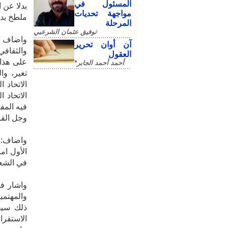
المسئول في
بدلا عن 
مواجهة تحديات
ملطخ بدم
المرحلة
توفيق عثمان الشرعبي
واضاف "ت
آن أوان تحرير
والثقافي
العقول
على هذا 
أحمد أحمد الجابر*
تغير، وا
الاتحاد 
الاتحاد 
فيه المف
وجل القائ
واضاف:"
الأول ام
في الشعب
واشار فخ
والمهتمين
ذلك سيف
الاستقرا