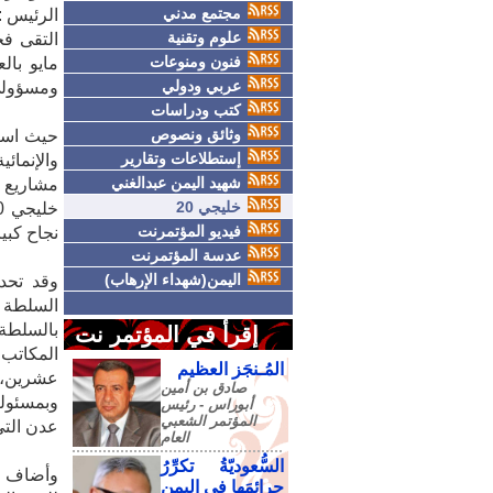
مجتمع مدني
الرئيس : لدينا خطة
علوم وتقنية
فنون ومنوعات
مايو بال
عربي ودولي
ومسؤولي 
كتب ودراسات
وثائق ونصوص
حيث استم
إستطلاعات وتقارير
والإنمائ
شهيد اليمن عبدالغني
مشاريع ا
خليجي 20
فيديو المؤتمرنت
نجاح كبير
عدسة المؤتمرنت
اليمن(شهداء الإرهاب)
وقد تحد
السلطة ا
بالسلطة 
إقرأ في المؤتمر نت
المكاتب 
المُـنجَز العظيم
عشرين، ح
صادق‮ ‬بن‮ ‬أمين‮
‬أبوراس - رئيس‮
‬المؤتمر‮ ‬الشعبي‮
عدن التي
‬العام
السُّعوديّةُ تكرِّرُ
وأضاف " 
جرائمَها في اليمنِ