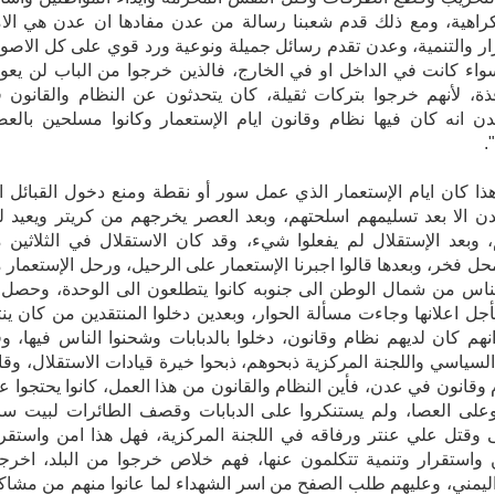
كراهية، ومع ذلك قدم شعبنا رسالة من عدن مفادها ان عدن هي الا
ار والتنمية، وعدن تقدم رسائل جميلة ونوعية ورد قوي على كل الاصو
واء كانت في الداخل او في الخارج، فالذين خرجوا من الباب لن يعود
ذة، لأنهم خرجوا بتركات ثقيلة، كان يتحدثون عن النظام والقانون 
ن انه كان فيها نظام وقانون ايام الإستعمار وكانوا مسلحين بالع
.
ذا كان ايام الإستعمار الذي عمل سور أو نقطة ومنع دخول القبائل ا
ن الا بعد تسليمهم اسلحتهم، وبعد العصر يخرجهم من كريتر ويعيد ل
 وبعد الإستقلال لم يفعلوا شيء، وقد كان الاستقلال في الثلاثين 
حل فخر، وبعدها قالوا اجبرنا الإستعمار على الرحيل، ورحل الإستعمار 
ناس من شمال الوطن الى جنوبه كانوا يتطلعون الى الوحدة، وحصل 
ل اعلانها وجاءت مسألة الحوار، وبعدين دخلوا المنتقدين من كان ينت
 انهم كان لديهم نظام وقانون، دخلوا بالدبابات وشحنوا الناس فيها، و
لسياسي واللجنة المركزية ذبحوهم، ذبحوا خيرة قيادات الاستقلال، وقال
 وقانون في عدن، فأين النظام والقانون من هذا العمل، كانوا يحتجوا ع
وعلى العصا، ولم يستنكروا على الدبابات وقصف الطائرات لبيت سا
 وقتل علي عنتر ورفاقه في اللجنة المركزية، فهل هذا امن واستقرا
واستقرار وتنمية تتكلمون عنها، فهم خلاص خرجوا من البلد، اخرج
يمني، وعليهم طلب الصفح من اسر الشهداء لما عانوا منهم من مشاك