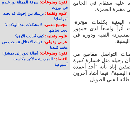
فنون ومنوعات:
ة عليه ستقام في الجامع
سرقة الممثلة نور غندور
في بيروت
ي مقبرة الحمزة.
علوم وتقنية:
ترتيبك بين إخوتك قد يحدد
أمراضك!
 اليمنية بكلمات مؤثرة،
مجتمع مدني:
5 مشكلات بعد الولادة لا
أثراً واسعاً لدى جمهور
يجب تجاهلها
بمسيرته الفنية ودوره في
علوم وتقنية:
كيف نُحارب الأرق؟
ليمنية.
عربي ودولي:
قوات الاحتلال تنسحب من
مخيم قلنديا
فنون ومنوعات:
صات التواصل مقاطع من
أصالة تعود إلى دمشق!
اقتصاد:
الذهب يتجه لأكبر مكاسب
 أن رحيله مثل خسارة كبيرة
أسبوعية
فين إياه بأنه “أحد أعمدة
اليمنية”، فيما أشاد آخرون
ائه الفني الطويل.