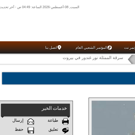
السبت, 08-أغسطس-2026 الساعة: 04:49 ص - آخر تحديث: 01:30 ص (30: 10) بتوقيت غرينتش
تمر نت
المؤتمر الشعبي العام
اتصل بنا
سرقة الممثلة نور غندور في بيروت
خدمات الخبر
طباعة
إرسال
تعليق
حفظ