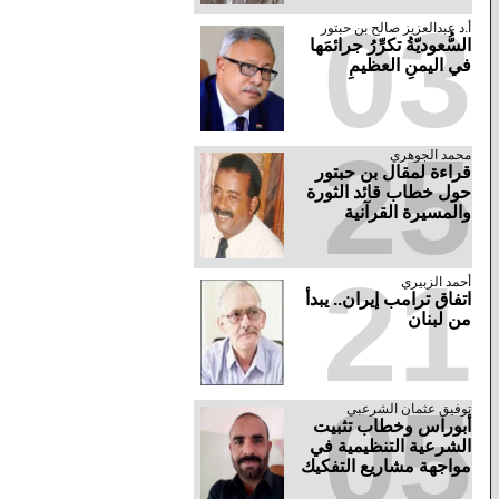
03
أ.د عبدالعزيز صالح بن حبتور
السُّعوديّةُ تكرِّرُ جرائمَها
في اليمنِ العظيمِ
25
محمد الجوهري
قراءة لمقال بن حبتور
حول خطاب قائد الثورة
والمسيرة القرآنية
21
أحمد الزبيري
اتفاق ترامب إيران.. يبدأ
من لبنان
05
توفيق عثمان الشرعبي
أبوراس وخطاب تثبيت
الشرعية التنظيمية في
مواجهة مشاريع التفكيك