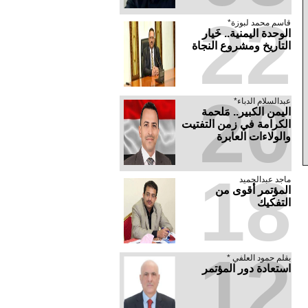
22
قاسم محمد لبوزة*
الوحدة اليمنية.. خَيار
التاريخ ومشروع النجاة
20
عبدالسلام الدباء*
​اليمن الكبير.. مَلحمة
الكرامة في زمن التفتيت
والولاءات العابرة
18
ماجد عبدالحميد
المؤتمر أقوى من
التفكيك
12
بقلم حمود العلفي *
استعادة دور المؤتمر