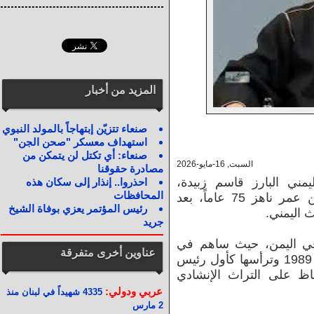
المزيد من أخبار
صنعاء تتزيّن إبتهاجاً بالمولد النبوي
استهداف معسكر "صحن الجن"
صنعاء: أي تكتل لن يتمكن من
السبت, 16-مايو-2026
مصادرة حقوقنا
يمني البارز قاسم زبيدة،
احذروا.. إنذار إلى سكان هذه
المحافظات
المعروف بلقب “بلبل المنشدين”، عن عمر ناهز 75 عاماً، بعد
رئيس المؤتمر يعزي بوفاة الشيخ
 اليمني.
جريد
 في اليمن، حيث ساهم في
عناوين أخرى متفرقة
تأسيس جمعية المنشدين اليمنيين عام 1989 وترأسها كأول رئيس
اظ على التراث الإنشادي
عربي ودولي:
4335 شهيداً في لبنان منذ
2 مارس