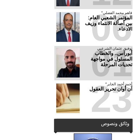
06
فاهم محمد الفضلي*
المؤتمر الشعبي العام:
بين أصالة الانتماء وزيف
الادعاء.
01
توفيق عثمان الشرعبي
أبوراس.. والخطاب
المسئول في مواجهة
تحديات المرحلة
23
أحمد أحمد الجابر*
آن أوان تحرير العقول
وثائق ونصوص