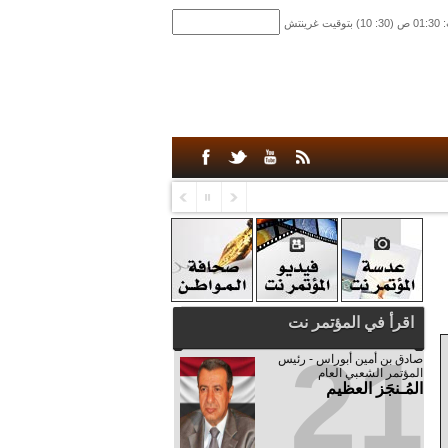
اقرأ في المؤتمر نت
21
صادق‮ ‬بن‮ ‬أمين‮ ‬أبوراس - رئيس‮
‬المؤتمر‮ ‬الشعبي‮ ‬العام
المُـنجَز العظيم