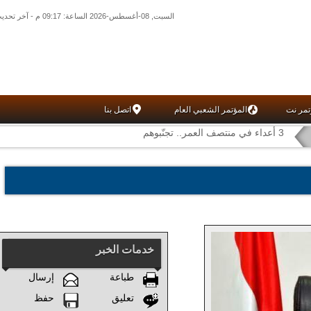
السبت, 08-أغسطس-2026 الساعة: 09:17 م - آخر تحديث: 09:16 م (16: 06) بتوقيت غرينتش
تمر نت
المؤتمر الشعبي العام
اتصل بنا
3 أعداء في منتصف العمر.. تجنّبوهم
خدمات الخبر
طباعة
إرسال
تعليق
حفظ