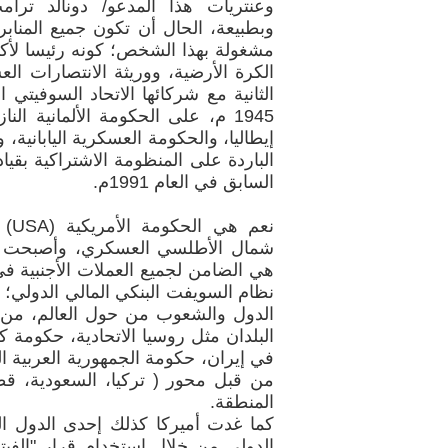
وبطبيعة، الحال أن تكون جميع المنابر ا
مشغولة بهذا الشخص؛ كونه رئيسا لأكب
الكرة الأرضية، ووريثة الانتصارات ال
الثانية مع شركائها الاتحاد السوفيتي ا
1945 م، على الحكومة الألمانية ال
إيطاليا، والحكومة العسكرية اليابانية
الباردة على المنظومة الاشتراكية بقيا
السابق في العام 1991م.
نعم
شمال الأطلسي العسكري، وأصبحت عملت
هي الضامن لجميع العملات الأجنبية ف
نظام السويفت البنكي المالي الدولي؛
الدول والشعوب من حول العالم، من خ
البلدان مثل روسيا الاتحادية، حكومة كو
في إيران، حكومة الجمهورية العربية ال
من قبل محور ( تركيا، السعودية، قط
المنطقة.
الدولي من خلال استخدام قرار "الفيتو