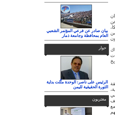
ان
عن
ا،
بيان صادر عن فرعي المؤتمر الشعبي
من
العام بمحافظة وجامعة ذمار
ون
حوار
اك
ات
م أي قبل تاريخ
الرئيس على ناصر: الوحدة مثَّلت بداية
قة
الثورة الحقيقية لليمن
ة،
ضي
مغتربون
لف
مع
هم