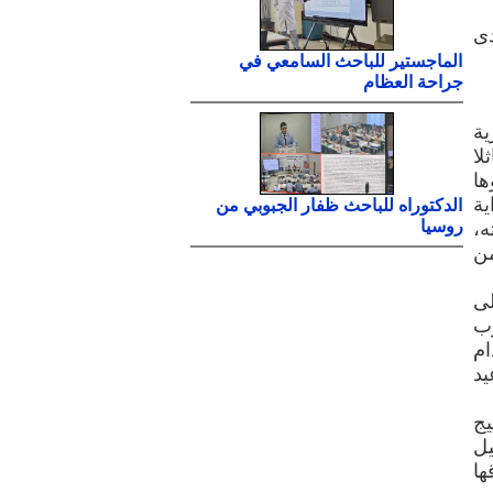
دى
الماجستير للباحث السامعي في
جراحة العظام
 2001م، وجمهورية
و ماثلا
ها
تلك الرواية
الدكتوراه للباحث ظفار الجبوبي من
روسيا
ته،
من
لى
رب
ام
يد
يج
يل
ها