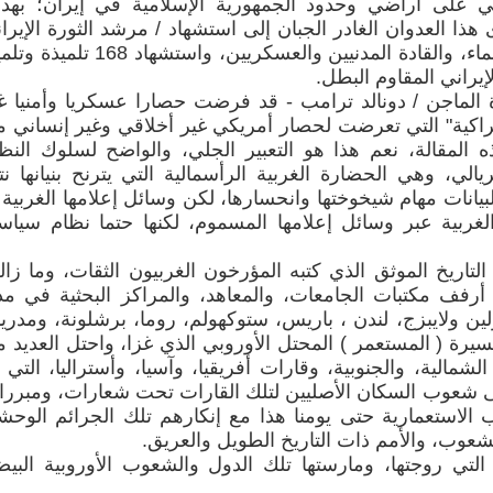
اقي على أراضي وحدود الجمهورية الإسلامية في إيران؛ به
هذا العدوان الغادر الجبان إلى استشهاد / مرشد الثورة الإيران
"آية الله علي خامنئي" وكوكبة من العلماء، والقادة المدنيين والعسكريين، واستشهاد 68
يراني المقاوم البطل.
ادة الماجن / دونالد ترامب - قد فرضت حصارا عسكريا وأمنيا غ
راكية" التي تعرضت لحصار أمريكي غير أخلاقي وغير إنساني م
تنا هذه المقالة، نعم هذا هو التعبير الجلي، والواضح لسلوك النظ
يالي، وهي الحضارة الغربية الرأسمالية التي يترنح بنيانها نت
يانات مهام شيخوختها وانحسارها، لكن وسائل إعلامها الغربية 
الغربية عبر وسائل إعلامها المسموم، لكنها حتما نظام سيا
تاريخ الموثق الذي كتبه المؤرخون الغربيون الثقات، وما زا
أرفف مكتبات الجامعات، والمعاهد، والمراكز البحثية في م
ين ولايبزج، لندن ، باريس، ستوكهولم، روما، برشلونة، ومدريد
رة ( المستعمر ) المحتل الأوروبي الذي غزا، واحتل العديد 
الشمالية، والجنوبية، وقارات أفريقيا، وآسيا، وأستراليا، التي 
على شعوب السكان الأصليين لتلك القارات تحت شعارات، ومبرر
يب الاستعمارية حتى يومنا هذا مع إنكارهم تلك الجرائم الوحش
شعوب، والأمم ذات التاريخ الطويل والعريق.
لتي روجتها، ومارستها تلك الدول والشعوب الأوروبية البيض