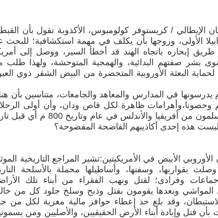
ن الإيطالي / كريستوفر كولومبوس، الأكذوبة تقول بأن القبط
بيلا الأولى، وزوجها بأن يكلف في مهمة استكشافية؛ للبحث 
يق إبحاره باتجاه الهند قد أخطأ السير، ووصل إلى أمريك
ى بشر صفتهم البدائية، والهمجية المتوحشة، ولهذا طلب 
 لحماية البعثة الأوروبية المتحضرة من البيض الشقر ذوي العي
وم يدرسونها في المدارس والمعاهد والجامعات، متناسين بأن هن
وحصونا،وأهرامات ظاهرة لكل قاص ودان، وأن أولى الرحل
نحو الأمريكيتين قد قام بها العرب المسلمون من أفريقيا والأندلس في عام وتاريخ 800 
الأوروبي الأبيض في الأمريكيتين:تشير المراجع التاريخية الموث
وصلت بقواربها، وسفنها، وأساطيلها محملة بالأسلحة الناري
جماعات وفرادى؛ لقتل ونهب الفقراء من أبناء تلك الأرا
المواشي وبعدها يقومون بقتل وذبح وسلخ جلود كل من خا
لاستيطان، وقد بلغ حد إعطاء حوافز مالية مغرية لكل من ج
بأن قتل وإبادة أبناء الأرض الحقيقيين، والأصليين ومن يسمون