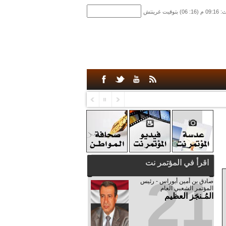
اقرأ في المؤتمر نت
21
صادق‮ ‬بن‮ ‬أمين‮ ‬أبوراس - رئيس‮
‬المؤتمر‮ ‬الشعبي‮ ‬العام
المُـنجَز العظيم