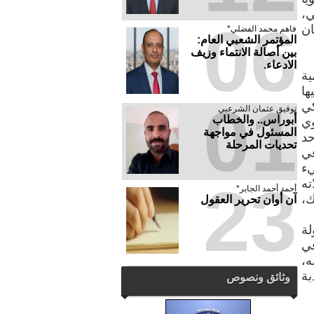
ي،
06
لبنان
فاهم محمد الفضلي*
المؤتمر الشعبي العام:
بين أصالة الانتماء وزيف
الادعاء.
امية
ها
01
كي
توفيق عثمان الشرعبي
أبوراس.. والخطاب
وي
المسئول في مواجهة
حد
تحديات المرحلة
في
يء
23
ته
أحمد أحمد الجابر*
ك،
آن أوان تحرير العقول
لة
في
ه،
ذبة
وثائق ونصوص