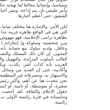
وسياسيا، وإنسانيا مخالفا لما نهجته ح
الشقيق- حتى أعظم أخبارها.
التي هي في الواقع ظاهرة غريبة جدا 
بظاهرة ترامب الإعلامية، فهو مهووس حد
يبرز شخصيته وسلوكه و( إنجازاته ) 
وعاقل، ولديه سلوك مع حصانة بأنه 
المجون، إن كان ذلك المسلك والتص
الغالب بأسلوب المزايدة، والتهويل و
الغريب بأنه كذاب أشر، يكذب، ويكذ
وأكاذيبه، حتى إن العديد من وسائل ا
والاستهتار به، وبتصرفاته غير المنطقية.
نحن نتحدث هنا عن أهم، وأكبر رئيس
صغيرة، أو متوسطة، أو نامية، أو إنس
حقول الإعلام والثقافة. لقد أحصت 
رئاسية.