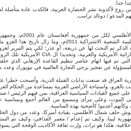
دا جدا.
 من روج لأكذوبة نشر الحضارة الغربية، فالكذب عادة متأصلة ل
م المدعو / دونالد ترامب.
أكذوبة الغزو الأمريكي/ البريطاني / الأطلسي لكل من جمهورية أفغانستان عام
العراق 2003م والجماهيرية العربية الليبية الشعبية الاشتراكية 2011م، وما زال تاريخ هذا الغز
 الذكر تم البحث لها عن ذريعة، أو عذر؛ لكي يتم التبرير لغزو
واحتلالها، فقد اختلقت الدوائر الاستخباراتية الأمريكية والغربية، وتحديدا ال CIA الأمريكية 
ركة بعنوان 11 سبتمبر 2001م، التي تم فيها اتهام عناصر تنظيم القاعدة الإرهابي الذي خلق
ي المسؤولة عن تفجير برجي التجارة العالمية في نيويورك وعدد 
هورية العراق قد صنعت بدايات القنبلة الذرية، وأصبحت خطرا ع
مت بالغزو، واستباحة الأراضي العربية بمساعدة من الحكام الع
 على جميع القيادات السياسية العراقية، بمن فيهم الرئيس / صد
ى الموت، وعلى مرأى ومسمع من العالم أجمع وبمناسبة ع
وكأنهم أعدموا كأضحية بهذه المناسبة.
جيوش حلف شمال الأطلسي، بقيادة أميركا، وعدد من دول الخل
ورية ليبيا، وكيف تم إعدام / معمر القذافي، وكيف تم التمث
اقية، هكذا هو تراث، وإرث ثقافة الأكاذيب الوقحة التي يسوق