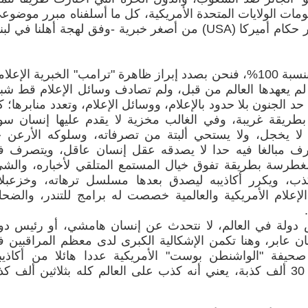
كومات الولايات المتحدة الأمريكية، كل ما أسلفناه مبرر موضوع
وأمر طبيعي بأن يتم إذاعة، ونشر أخبار حكام أميركا (USA) من أصغر خبرية -وفق لهجة أهلنا في 
لكن الأمر، والإشارة هنا مختلف تماما بنسبة 100%، فنحن بصدد إبراز ظاهرة "ترامب" الخبرية الإعل
لم يعهدها العالم من قبل، ولم تصادف وسائل الإعلام قط شبي
 الجنون بلا حدود بالإعلام، ووسائل الإعلام، وتعدد منابرها؛ 
بطريقة غريبة، وفي الغالب مخزية لا يقدم عليها إنسان س
لا يخجل، ولا يستحي ألبتة من تصرفاته، وسلوكه الأرعن 
رف مبالغا فيه حدا لا يصدقه عقل إنسان عاقل، ويتصرف 
الغطرسة بطريقة تفوق خيال المستمع المتلقي لأخباره، والش
ب، ويكرر أكاذيبه ليصدق بعدها مسلسل ترهاته، وخزعبلا
لإعلام الأمريكية والعالمية خصصت له برامج للتندر، والضح
 دولة في العالم، لا نتحدث عن إنسان هامشي، أو رئيس دو
ان عابر، وهنا تكمن الإشكالية الكبرى لدى معظم المراقبين 
صحيفة "الواشنطن بوست" الأمريكية عددا هائلا من أكاذيب
وتدليساته في فترة رئاسته الأولى ب 30 ألف كذبة، يعني أنه كذب على العالم كله بثلاثين ألف ك