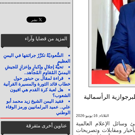
المزيد من قضايا وآراء
السُّعوديّةُ تكرِّرُ جرائمَها في اليمنِ
العظيمِ
تحيَّةَ إجلالٍ وإكبارٍ وإعزازٍ للجيشِ
اليمنيّ المُقاومِ المُجاهد..
قراءة لمقال بن حبتور حول
خطاب قائد الثورة والمسيرة القرآنية
هل لعبة كرة القدم هي افيون
الشعوب؟
برجوازية الرأسمالية
فقيد اليمن الشيخ زيد محمد أبو
علي.. عميد البرلمانيين ورمز الوفاء
الوطني
الثلاثاء, 16-يونيو-2026
ئ وسائل الإعلام العالمية
عناوين أخرى متفرقة
بأخبار ومقابلات وتصريحات