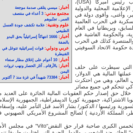
وعنتريات هذا المدعو/ دونالد ترامب رئيس أميركا (USA)،
أخبار:
لإعلامية المحلية والدولية
ميسي يتلقى صدمة موجعة
مجتمع مدني:
3 أعداء في منتصف
ر، وأغنى، وأقوى دولة في
العمر.. تجنّبوهم
عسكرية في الحرب العالمية
علوم وتقنية:
علامة تكشف جودة العسل
لسابق، وبريطانيا في العام
الطبيعي
نازية، والحكومة الفاشية في
أخبار:
1666 انتهاكاً إسرائيلياً بحق البدو
، والمنتصرة كذلك في الحرب
بالضفة
دة حكومة الاتحاد السوفيتي
عربي ودولي:
قوات إسرائيلية تتوغل في
القنيطرة
أخبار:
10 أعوام على إغلاق مطار صنعاء
أخبار:
بالأرقام.. آثار الحصار ونهب ثروات
 هي الحكومة الأمريكية (USA) التي سيطرت على حلف
اليمن
ها المالية هي الدولار،
أخبار:
73384 شهيداً في غزة منذ 7 أكتوبر
ي العالم، وهي من احتكرت
 كي تتحكم في جميع مصائر
لال حق إصدار حكم العقوبات المالية الجائرة على العديد 
با الاشتراكية، جمهورية كوريا الديمقراطية، الجمهورية الإسلام
سورية ورئيسها / الدكتور/ بشار الأسد قبل التآمر عليه، وإسقا
ر، المملكة الأردنية ) لصالح المشروع الأمريكي الصهيوني 
كما غدت أميركا كذلك إحدى الدول الخمس الكبرى صاحبة قرار حق النقض"Vito" في 
" الجائر ضد الشعوب، والدول الحرة التي اختارت طريقا تنمو