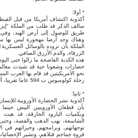
* أولا:
أكذوبة اكتشاف أمريكا من قبل القبطا
سالف الذكر قد طلب من الملكة "إيزا
طريق للوصول إلى أرض الهند، وفي طر
وهناك وجد أرضا مهجورة ليس بها سو
الملكة بأن تزوده بالوسائل العسكرية؛
الزرقاء، والدم الأزرق الصافي.
هذه الكذبة الفاضحة ما زالوا حتى الي
حضارات وشعوبا حية قد شيدت معالم 
رحلة كولومبوس ب 594 عاما تقريبا، أليست هذه إحدى أكاذيبهم الفاضحة المفضوحة؟
* ثانيا:
أكذوبة نشر الحضارة الأوروبية للإنسان 
بأن قطعان الأوروبيين البيض حينما 
وبكميات البارود الحارقة، قد هبت 
الشاسعة، نهب الذهب والفضة، وحتى 
توجهاتهم، وبرامجهم، وخبراتهم في ا
فروة جماجم قتلاهم، وتشير الإحصائيات 