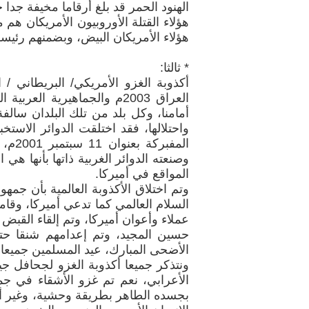
الهنود الحمر قد بلغ أرقاما مخيفة جدا ج
هؤلاء القتلة الأوروبيون الأمريكان هم
هؤلاء الأمريكان البيض، وبضمنهم رئيسه
* ثالثا:
أمامنا، وكل بلد من تلك البلدان سالفة
المفب
وصنعته الدوائر الغربية ذاتها بأنها ه
المواقع في أميركا.
وتم اختلاق الأكذوبة العالمية بأن جم
السلام العالمي كما تدعي أميركا، وقا
عملاء وأعوان أميركا، وتم إلقاء القبض
حسين المجيد، وتم إعدامهم شنقا حت
الأضحى المبارك، عيد المسلمين جميعا، 
ونتذكر جميعا أكذوبة الغزو لجحافل 
الأعرابي، نعم تم غزو الأشقاء في جمه
بجسده الطاهر بطريقة وحشية، وغير أخل