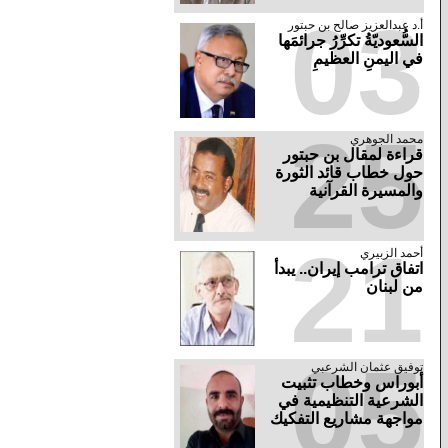
03
أ.د عبدالعزيز صالح بن حبتور
السُّعوديّةُ تكرِّرُ جرائمَها
في اليمنِ العظيمِ
25
محمد الجوهري
قراءة لمقال بن حبتور
حول خطاب قائد الثورة
والمسيرة القرآنية
21
أحمد الزبيري
اتفاق ترامب إيران.. يبدأ
من لبنان
05
توفيق عثمان الشرعبي
أبوراس وخطاب تثبيت
الشرعية التنظيمية في
مواجهة مشاريع التفكيك