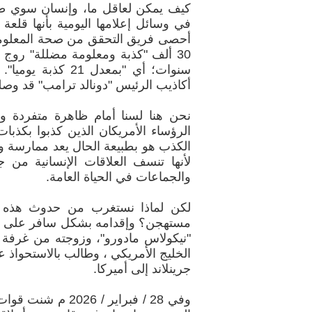
كيف يمكن لعاقل ما، وإنسان سوي طبيعي
في وسائل إعلامها اليومية بأنها قلعة
أحصى فريق التحقق من صحة المعلوما
30 ألف "كذبة ومعلومة مضللة" روج ل
أكاذيب الرئيس "دونالد ترامب" قد وصلت إلى 90% من مجمل ما يتحدث، ويعد به في
نحن هنا لسنا أمام ظاهرة متفردة وح
الرؤساء الأمريكان الذين كذبوا بكذبات
الكذب هو بطبيعة الحال يعد ممارسة وسلو
لأنها تنسف العلاقات الإنسانية من 
والجماعات في الحياة العامة.
لكن لماذا نستغرب من حدوث هذه ال
مستهجن؟ وإقدامه بشكل سافر على غزو
"نيكولاس مادورو"، وزوجته من غرفة 
الخليج الأمريكي ، وطالب بالاستحواذ 
جرينلاند إلى أميركا.
وفي 28 / فبراير /