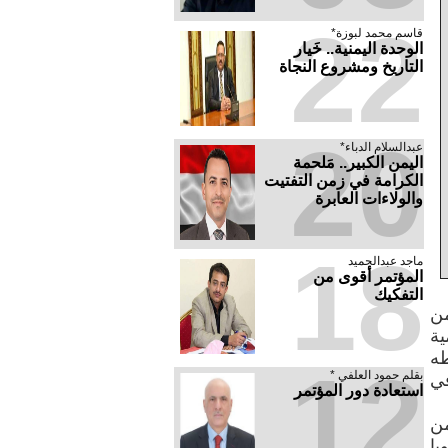
22
قاسم محمد لبوزة*
الوحدة اليمنية.. خَيار
التاريخ ومشروع النجاة
20
عبدالسلام الدباء*
​اليمن الكبير.. مَلحمة
الكرامة في زمن التفتيت
والولاءات العابرة
18
ماجد عبدالحميد
المؤتمر أقوى من
التفكيك
من
ية
طه
12
بقلم حمود العلفي *
في
استعادة دور المؤتمر
مجلس الأمن
يا