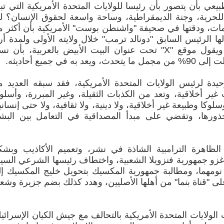
 بأن يتصور بأن رئيسا للولايات المتحدة الأمريكية التي تب
 للحرية، وجنة الديمقراطية، وساحة واسعة لحقوق الإنسان؟ ل
ت، ودقتها في صحيفة "واشنطن بوست" الأمريكية بأن أكثر 
ها الرئيس السابق "دونالد ترمب" خلال ولايته الأولى ولمدة أر
سنوات؛ أي "بمعدل 21 كذبة يوميا". ويقول موقع "X" تحت عنوان البيت الأبيض بالعربية، بأن 
 جميع أحاديثه.
يدة لرئيس الولايات المتحدة الأمريكية، فقد سبقه العديد 
 غير أخلاقية، وتعد من الكذبات الثقيلة، وغير المبررة، وأسل
كا وطبيعة غير أخلاقية، ولا دينية، ولا ثقافية، ولا حتى إنساني
جذورها، وتقضي على مبدأ المصداقية في التعامل بين البش
ظاهرة الترامبية الشاذة في نشر، وتعميم الأكاذيب وبش
 جمهورية فنزويلا الشعبية، واختطاف رئيسها الشرعي السيد
نومهما، ومطالبة جمهورية المكسيك بتحويل خليج المكسيك إ
على "قناة بنما" من أهلها الأصليين، وهدد كذلك بضم جزيرة وش
 2026 م شنت قوات الولايات المتحدة الأمريكية بالتحالف مع جيش الكيان الإسرائي