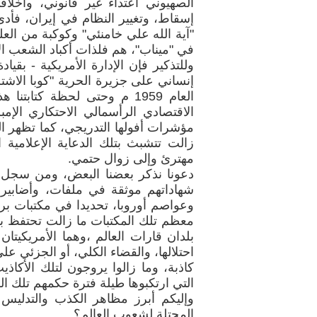
الصهيوني اعتداء غير قانوني، وأخل
إسقاط، وتغيير النظام في إيران، فأدى 
في "ميناب"، هم فلذات أكباد الشعب الإ
وللتذكير فإن الإدارة الأمريكية - بقي
إنساني على جزيرة الحرية "كوبا الاشت
العام 1959 م وحتى لحظة كتاب
الاقتصادي الرأسمالي الاحتكاري الإمبر
مؤشرات أفولها التدريجي، كما تظهر الب
زالت تتشبث بتلك الدعاية الإعلامية 
مهترئ وإلى زوال حتمي.
دعونا نذكر بعضنا البعض، ومن سجل ال
شهاداتهم موثقة في ملفات، وأضابير 
وعواصم أوروبا، تحديدا في مكتبات برل
معظم تلك المكتبات ما زالت تحتفظ بسي
بلدان قارات العالم ،وهما الأمريكيتان 
احتلالها، والقضاء الكلي، أو الجزئي 
كاذبة، وما زالوا يروجون لتلك الأكاذ
التي ارتكبوها طيلة فترة حكمهم تلك ال
وإليكم أبرز مظاهر الكذب والتدليس ا
المحتلة لشعوب العالم؟