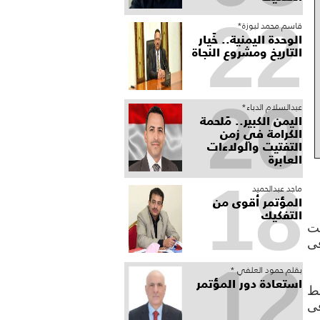
22
قاسم محمد لبوزة*
الوحدة اليمنية.. خَيار
التاريخ ومشروع النجاة
20
عبدالسلام الدباء*
​اليمن الكبير.. مَلحمة
الكرامة في زمن
التفتيت والولاءات
العابرة
18
ماجد عبدالحميد
المؤتمر أقوى من
التفكيك
قت
فى
12
بقلم حمود العلفي *
استعادة دور المؤتمر
بط
فى