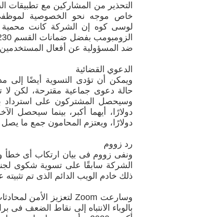
التحذير من المشاركين مع تطبيقات ال
لوسى كوه إن الشركة كانت محمية إ
ضد المسؤولية عن أفعال المستخدمين.
الدعوي القضائية
ويمكن أن تؤدى التسوية أيضًا إلى م
حالة دعوى جماعية مقترحة، لكن لا ت
دولارًا، ويعتزم المحامون جمع ما يصل إلى 21.25 مليون دولار من التكاليف ال
رد زووم
ونفى زووم فى بيان ارتكاب أى خطأ و
الشركة سابقًا على تسوية شكوى لجنة 
ذلك خادم الويب الدائم الذى تم تثبيته على
وسارعت Zoom لتعزيز الأمن
بالوباء الانتباه إلى نقاط الضعف فى