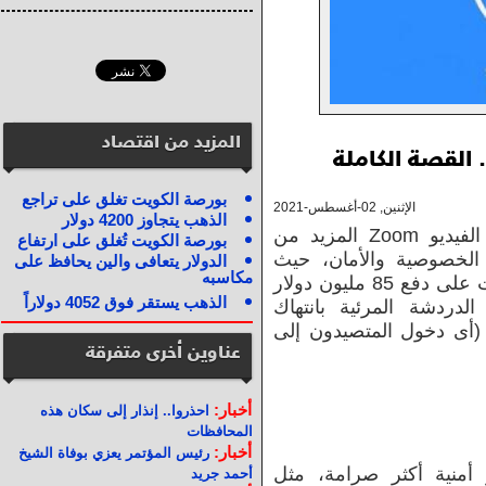
المزيد من اقتصاد
بورصة الكويت تغلق على تراجع
الإثنين, 02-أغسطس-2021
الذهب يتجاوز 4200 دولار
يواجه تطبيق مكالمات الفيديو Zoom المزيد من
بورصة الكويت تُغلق على ارتفاع
الخصوصية والأمان، حيث
الدولار يتعافى والين يحافظ على
مكاسبه
تشير التقارير إلى أن Zoom قد وافقت على دفع 85 مليون دولار
الذهب يستقر فوق 4052 دولاراً
لدردشة المرئية بانتهاك
صوصية وتمكين "Zoombombing" (أى دخول المتصيدون إلى
عناوين أخرى متفرقة
أخبار:
احذروا.. إنذار إلى سكان هذه
المحافظات
أخبار:
رئيس المؤتمر يعزي بوفاة الشيخ
ر أمنية أكثر صرامة، مثل
أحمد جريد