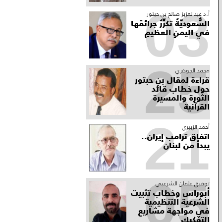
03
أ.د عبدالعزيز صالح بن حبتور
السُّعوديّةُ تكرِّرُ جرائمَها
في اليمنِ العظيمِ
25
محمد الجوهري
قراءة لمقال بن حبتور
حول خطاب قائد
الثورة والمسيرة
القرآنية
21
أحمد الزبيري
اتفاق ترامب إيران..
يبدأ من لبنان
05
توفيق عثمان الشرعبي
أبوراس وخطاب تثبيت
الشرعية التنظيمية
في مواجهة مشاريع
التفكيك