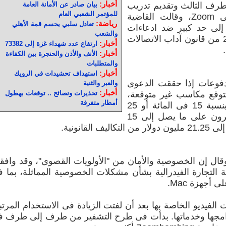
أخبار:
طرف الثالث وتقديم تدريب
بيان صادر عن الأمانة العامة
للمؤتمر الشعبي العام
خاص موجه نحو الخصوصية لموظفى Zoom، وقالت القاضية
رياضة:
تعادل سلبي يحسم قمة الأهلي
لى حد كبير ضد ادعاءات
والشعب
الزومبومب بفضل ضمانات القسم 230 من قانون آداب الاتصالات
أخبار:
ارتفاع عدد شهداء غزة إلى 73382
أخبار:
الأنف والأذن والحنجرة بين الكفاءة
والمتطلبات
أخبار:
استهداف تحشيدات في الرويك
دفوعات إذا حققت الدعوى
والعبر والثنية
أخبار:
توقع مكاسب غير متوقعة،
تحذيرات ونصائح .. توقعات بهطول
أمطار متفرقة
وسيحصل المشتركون على استرداد بنسبة 15 فى المائة أو 25
دولارًا، أيهما أكبر، بينما سيحصل الآخرون على ما يصل إلى 15
قانونية.
قال إن الخصوصية والأمان من "الأولويات القصوى"، وقد واف
التجارة الفيدرالية بشأن مشكلات الخصوصية المماثلة، بما 
 أجهزة Mac.
 لمحادثات الفيديو الخاصة بها بعد أن لفتت الزيادة فى الاستخدام المرت
 برامجها وخدماتها. بدأت فى طرح التشفير من طرف إلى طرف 