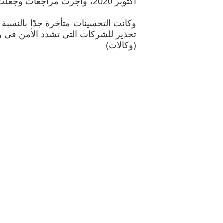
أكتوبر 2020، وأجرت مراجعات وجعلت خاصية Zoombombing أكثر صعوبة.
وكانت التحسينات متأخرة جدًا بالنسب
تحذير للشركات التى تشدد الأمن فى وق
(وكالات)