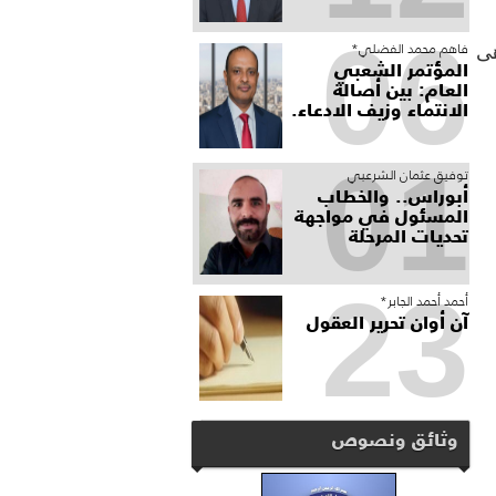
06
فاهم محمد الفضلي*
هى
المؤتمر الشعبي
العام: بين أصالة
الانتماء وزيف الادعاء.
01
توفيق عثمان الشرعبي
أبوراس.. والخطاب
المسئول في مواجهة
تحديات المرحلة
23
أحمد أحمد الجابر*
آن أوان تحرير العقول
وثائق ونصوص