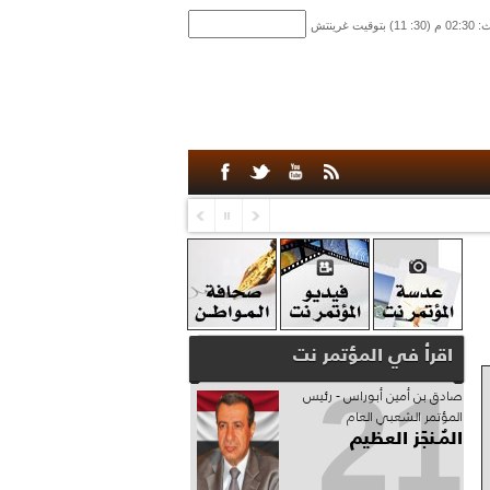
اقرأ في المؤتمر نت
21
صادق‮ ‬بن‮ ‬أمين‮ ‬أبوراس - رئيس‮
‬المؤتمر‮ ‬الشعبي‮ ‬العام
المُـنجَز العظيم