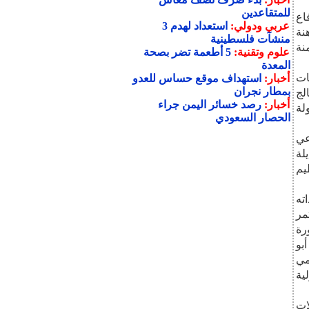
للمتقاعدين
اع
عربي ودولي:
استعداد لهدم 3
نة
منشآت فلسطينية
نة
علوم وتقنية:
5 أطعمة تضر بصحة
المعدة
ات
أخبار:
استهداف موقع حساس للعدو
بمطار نجران
لج
أخبار:
رصد خسائر اليمن جراء
لة
الحصار السعودي
عي
لة
يم
ته
مر
رة
مين أبو
مي
ية
ات