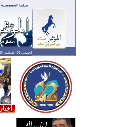
الخميس, 06-أغسطس-2026 الساعة: 12:39 م - آخر تحديث: 01:27 ص (27: 10) بتوقيت غرينتش
أخبار