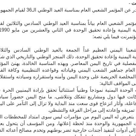
ت
-
بيان صادر عن المؤتمر الشعبي العام بمناسبة العيد الوطني الـ36 لق
ؤتمر الشعبي العام بياناً بمناسبة العيد الوطني السادس والثلاثين لقي
ؤتمرنت فيما يلي نصه:
عبنا اليمني العظيم غداً الجمعة بالعيد الوطني السادس والثلاث
ة اليمنية وإعادة تحقيق الوحدة، ذلك المنجز الوطني والتاريخي الذي شك
لية في تاريخ اليمن المعاصر. وبهذه المناسبة الخالدة، يهنئ المؤت
لعام جماهير الشعب اليمني وقياداته وقواعده التنظيمية وكافة الق
المخلصة الحريصة على وحدة اليمن وأمنه واستقراره وسيادته واستقلال
ى المواقف التالية:
ت الوحدة اليمنية نموذجاً وطنياً استثنائياً تحقق بإرادة اليمنيين الحرة 
نت فيها دول ومشاريع تتفكك وتتلاشى، ما منح اليمن حضوراً سياسي
اعلة، وأثار انزعاج قوى سعت منذ البداية ولا تزال إلى التآمر على الي
تمزيقه وإعادته إلى مراحل الفرقة والتشظي.
ما يتعرض له اليمن اليوم من مؤامرات ليس سوى امتداد للمخططات ال
 الجمهورية والوحدة منذ لحظة إعلانها، ومن المؤسف أن يتحول ب
 إلى أدوات لتنفيذ أجندات خارجية تضر بوطنهم وتخدم مصالح أعدائه الذ