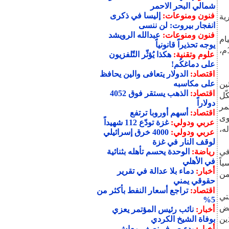
شمالي البحر الاحمر
فنون ومنوعات:
إليسا في ذكرى
يام الجمهورية
انفجار بيروت: لن ننسى
فنون ومنوعات:
عبدالله الرويشد
ام
يوجه تحذيراً قانونياً
الجمهورية اليمنية وإعادة تحقيق الوحدة في الثاني والعشرين من مايو 1990م،
علوم وتقنية:
هكذا يُؤثّر التّلفزيون
على دماغكُم!
اقتصاد:
الدولار يتعافى والين يحافظ
على مكاسبه
ين
اقتصاد:
الذهب يستقر فوق 4052
ّل
دولاراً
مر
اقتصاد:
أسهم أوروبا ترتفع
وى
عربي ودولي:
غزة تودّع 112 شهيداً
ه،
عربي ودولي:
4000 خرق إسرائيلي
لوقف النار في غزة
في
رياضة:
الوحدة يحسم تأهله بثنائية
في الأهلي
اً
أخبار:
دماء بلا عدالة في تقرير
من
حقوقي يمني
اقتصاد:
تراجع أسعار النفط بأكثر من
تي
5%
عض
أخبار:
نائب رئيس المؤتمر يعزي
ين
بوفاة الشيخ الكردي
أخبار:
بدء صرف نصف معاش