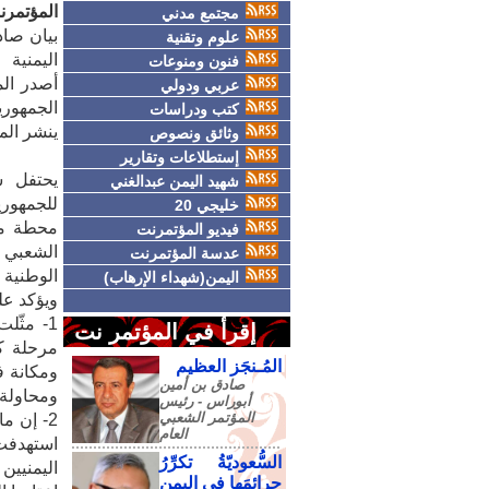
المؤتمرن
مجتمع مدني
علوم وتقنية
اليمنية
فنون ومنوعات
أصدر الم
عربي ودولي
كتب ودراسات
ينشر الم
وثائق ونصوص
إستطلاعات وتقارير
يحتفل ش
شهيد اليمن عبدالغني
للجمهوري
خليجي 20
محطة مفص
فيديو المؤتمرنت
الشعبي ا
عدسة المؤتمرنت
الوطنية 
اليمن(شهداء الإرهاب)
ويؤكد عل
1- مثّل
إقرأ في المؤتمر نت
مرحلة كا
المُـنجَز العظيم
ومكانة ف
صادق‮ ‬بن‮ ‬أمين‮
ومحاولة 
‬أبوراس - رئيس‮
‬المؤتمر‮ ‬الشعبي‮
2- إن 
‬العام
استهدفت
السُّعوديّةُ تكرِّرُ
اليمنيين
جرائمَها في اليمنِ