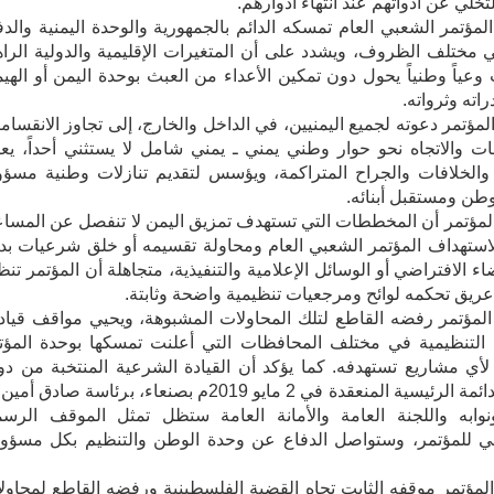
لتخلي عن أدواتهم عند انتهاء أدوارهم.
 المؤتمر الشعبي العام تمسكه الدائم بالجمهورية والوحدة اليمنية والدف
 مختلف الظروف، ويشدد على أن المتغيرات الإقليمية والدولية الراه
عياً وطنياً يحول دون تمكين الأعداء من العبث بوحدة اليمن أو الهيم
اته وثرواته.
 المؤتمر دعوته لجميع اليمنيين، في الداخل والخارج، إلى تجاوز الانقسام
ت والاتجاه نحو حوار وطني يمني ـ يمني شامل لا يستثني أحداً، يعا
والخلافات والجراح المتراكمة، ويؤسس لتقديم تنازلات وطنية مسؤو
طن ومستقبل أبنائه.
 المؤتمر أن المخططات التي تستهدف تمزيق اليمن لا تنفصل عن المسا
لاستهداف المؤتمر الشعبي العام ومحاولة تقسيمه أو خلق شرعيات بدي
اء الافتراضي أو الوسائل الإعلامية والتنفيذية، متجاهلة أن المؤتمر تنظ
يق تحكمه لوائح ومرجعيات تنظيمية واضحة وثابتة.
 المؤتمر رفضه القاطع لتلك المحاولات المشبوهة، ويحيي مواقف قيادا
 التنظيمية في مختلف المحافظات التي أعلنت تمسكها بوحدة المؤت
أي مشاريع تستهدفه. كما يؤكد أن القيادة الشرعية المنتخبة من دو
اللجنة الدائمة الرئيسية المنعقدة في 2 مايو 2019م بصنعاء، برئاسة صادق أ
وابه واللجنة العامة والأمانة العامة ستظل تمثل الموقف الرس
مي للمؤتمر، وستواصل الدفاع عن وحدة الوطن والتنظيم بكل مسؤول
 المؤتمر موقفه الثابت تجاه القضية الفلسطينية ورفضه القاطع لمحاول