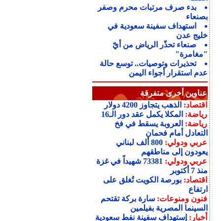
بدء صرف مرتبات محرم وصفر
بصنعاء
استهداف سفينة سعودية في
خليج عدن
صنعاء تحذّر الرياض من أيّ
"مغامرة"
تحذيرات وتوصيات.. توسع حالة
عدم استقرار أجواء اليمن
عناوين أخرى متفرقة
اقتصاد:
الذهب يتجاوز 4200 دولار
رياضة:
المكلا يكمل عقد دور الـ16
رياضة:
العروبة يسقط في فخ
التعادل أمام فحمان
عربي ودولي:
800 ألف لبناني
يعودون إلى مناطقهم
عربي ودولي:
73381 شهيداً في غزة
منذ 7 أكتوبر
اقتصاد:
بورصة الكويت تُغلق على
ارتفاع
فنون ومنوعات:
سارة بركة تقتحم
السينما المصرية بفيلمين
أخبار:
إستهداف سفينة نفط سعودية