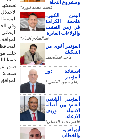
ومشروع النجاة
تصفيتها 
قاسم محمد لبوزة*
الاحتلا
​اليمن الكبير..
المستقل
مَلحمة الكرامة
وفي الختا
في زمن التفتيت
الوطني ا
والولاءات العابرة
عبدالسلام الدباء*
المواقف
المؤتمر أقوى من
المحافظا
التفكيك
خلف مواق
ماجد عبدالحميد
حفظ الله
صادر عن 
استعادة دور
صنعاء: الخميس 4 
المؤتمر
الموافق: 21 مايو 026
بقلم حمود العلفي *
المؤتمر الشعبي
العام: بين أصالة
الانتماء وزيف
الادعاء.
فاهم محمد الفضلي*
أبوراس..
والخطاب