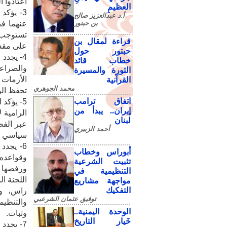
اعتادوا ا
العظيمِ
3- يؤكد
أ.د عبدالعزيز صالح
بن حبتور
عنهما في
تستوجب و
قراءة لمقال بن
على مقدر
حبتور حول
4- يجدد
خطاب قائد
والصراعا
الثورة والمسيرة
الأزمات 
القرآنية
محمد الجوهري
تحفظ الو
اتفاق ترامب
5- يؤكد
إيران.. يبدأ من
الرامية 
لبنان
عبر الفض
أحمد الزبيري
سياسي عر
6- يجدد
أبوراس وخطاب
وقواعده
تثبيت الشرعية
ورفضها ل
التنظيمية في
مواجهة مشاريع
التفكيك
راس، ون
توفيق عثمان الشرعبي
والتنظي
الوحدة اليمنية..
وثبات.
خَيار التاريخ
7- يجدد