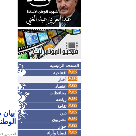
الصفحة الرئيسية
افتتاحية
أخبار
اقتصاد
محافظات
رياضة
ثقافة
بيان 
دين
مغتربون
الوطني الـ36 لقيام ا
حوار
قضايا وآراء
الخميس, 21-مايو-2026