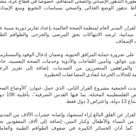
طورة التدهور الإنساني والصحي المتفاقم، خصوصا في قطاع غزة، مشي
باط تدهور الوضع الغذائي والصحي بسياسات التجويع ومنع الإمداد
.
قرار، المدير العام لمنظمة الصحة العالمية بإعداد تقارير دورية مبنية ع
 ميدانية، لرصد الانتهاكات بحق المرضى والجرحى والطواقم الطب
 الإسعاف.
على ضرورة حماية المرافق الحيوية، وضمان إدخال الوقود والمستلزم
ون عوائق، وتأمين اللقاحات والأدوية وخدمات الصحة النفسية، خا
 والمراهقين المتضررين من الصدمات، إضافة إلى تعزيز الرعا
 للحالات الحرجة لتفادي المضاعفات الخطيرة.
دت الجمعية مشروع القرار الثاني، الذي حمل عنوان: "الأوضاع الصح
في الأرض الفلسطينية المحتلة، بما فيها
راض 3 دول فقط.
قرار عن القلق البالغ إزاء استشهاد وإصابة عشرات الآلاف من المدنيي
م من النساء والأطفال وكبار السن، إضافة إلى آلاف المفقودين ت
، كما أدان الخسائر الكبيرة في صفوف الطواقم الطبية والعامل
ن.