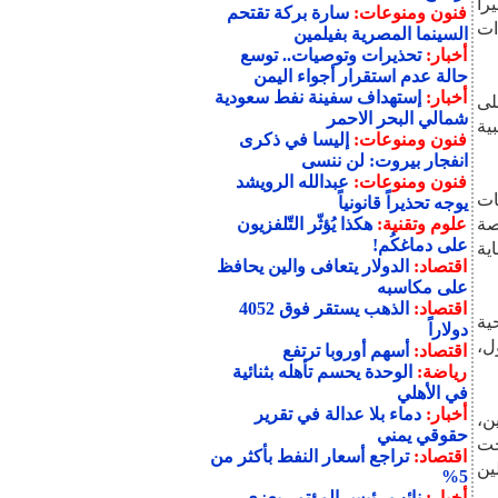
را
فنون ومنوعات:
سارة بركة تقتحم
ات
السينما المصرية بفيلمين
أخبار:
تحذيرات وتوصيات.. توسع
حالة عدم استقرار أجواء اليمن
أخبار:
إستهداف سفينة نفط سعودية
لى
شمالي البحر الاحمر
ية
فنون ومنوعات:
إليسا في ذكرى
انفجار بيروت: لن ننسى
فنون ومنوعات:
عبدالله الرويشد
ات
يوجه تحذيراً قانونياً
صة
علوم وتقنية:
هكذا يُؤثّر التّلفزيون
على دماغكُم!
ية
اقتصاد:
الدولار يتعافى والين يحافظ
على مكاسبه
اقتصاد:
الذهب يستقر فوق 4052
ية
دولاراً
 القدس الشرقية"، بأغلبية 108 دول،
اقتصاد:
أسهم أوروبا ترتفع
رياضة:
الوحدة يحسم تأهله بثنائية
في الأهلي
أخبار:
دماء بلا عدالة في تقرير
ن،
حقوقي يمني
حت
اقتصاد:
تراجع أسعار النفط بأكثر من
ين
5%
أخبار:
نائب رئيس المؤتمر يعزي