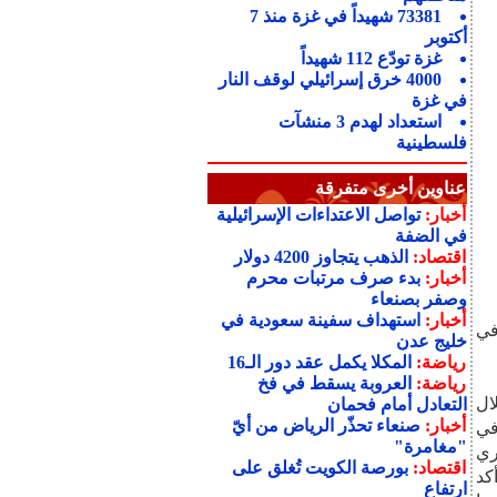
73381 شهيداً في غزة منذ 7
أكتوبر
غزة تودّع 112 شهيداً
4000 خرق إسرائيلي لوقف النار
في غزة
استعداد لهدم 3 منشآت
فلسطينية
عناوين أخرى متفرقة
أخبار:
تواصل الاعتداءات الإسرائيلية
في الضفة
اقتصاد:
الذهب يتجاوز 4200 دولار
أخبار:
بدء صرف مرتبات محرم
وصفر بصنعاء
أخبار:
استهداف سفينة سعودية في
في
خليج عدن
رياضة:
المكلا يكمل عقد دور الـ16
رياضة:
العروبة يسقط في فخ
ف خلال
التعادل أمام فحمان
أخبار:
صنعاء تحذّر الرياض من أيّ
 في
"مغامرة"
ري
اقتصاد:
بورصة الكويت تُغلق على
ط، حيث أكد
ارتفاع