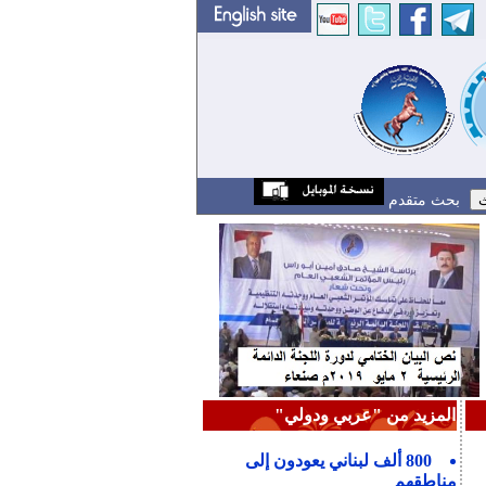
بحث متقدم
المزيد من "عربي ودولي"
800 ألف لبناني يعودون إلى
مناطقهم