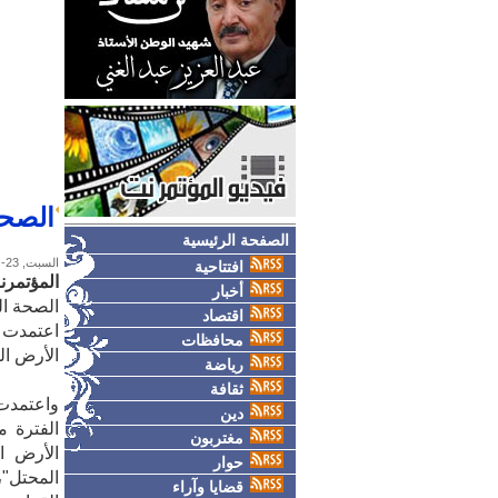
الصحة
الصفحة الرئيسية
السبت, 23-مايو-2026
افتتاحية
المؤتمرن
أخبار
الصحة ال
اقتصاد
اعتمدت 
محافظات
الأرض ال
رياضة
ثقافة
دين
مغتربون
الأرض ا
حوار
قضايا وآراء