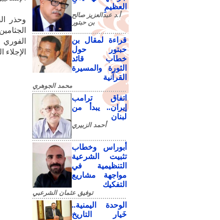
العظيمِ
أ.د عبدالعزيز صالح
وحذر الق
بن حبتور
الجثامين
قراءة لمقال بن
الفوري 
حبتور حول
الإجلاء 
خطاب قائد
الثورة والمسيرة
القرآنية
محمد الجوهري
اتفاق ترامب
إيران.. يبدأ من
لبنان
أحمد الزبيري
أبوراس وخطاب
تثبيت الشرعية
التنظيمية في
مواجهة مشاريع
التفكيك
توفيق عثمان الشرعبي
الوحدة اليمنية..
خَيار التاريخ