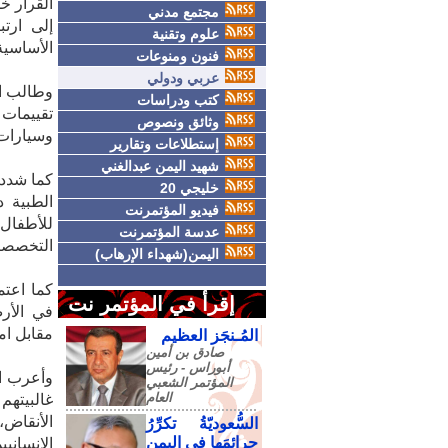
القرار خ
مجتمع مدني
إلى ارت
علوم وتقنية
الأساسية
فنون ومنوعات
عربي ودولي
وطالب ال
كتب ودراسات
تقييمات
وثائق ونصوص
وسيارات
إستطلاعات وتقارير
شهيد اليمن عبدالغني
كما شدد 
خليجي 20
الطبية د
فيديو المؤتمرنت
للأطفال
عدسة المؤتمرنت
التخصصية
اليمن(شهداء الإرهاب)
كما اعتم
إقرأ في المؤتمر نت
مقابل امتناع 13 دولة، واعت
المُـنجَز العظيم
صادق‮ ‬بن‮ ‬أمين‮
‬أبوراس - رئيس‮
وأعرب ال
‬المؤتمر‮ ‬الشعبي‮
‬العام
غالبيته
الأنقاض
السُّعوديّةُ تكرِّرُ
جرائمَها في اليمنِ
الإنسانيي