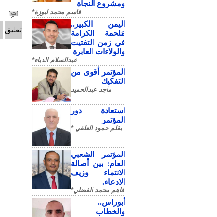
ومشروع النجاة
قاسم محمد لبوزة*
​اليمن الكبير..
تعليق
مَلحمة الكرامة
في زمن التفتيت
والولاءات العابرة
عبدالسلام الدباء*
المؤتمر أقوى من
التفكيك
ماجد عبدالحميد
استعادة دور
المؤتمر
بقلم حمود العلفي *
المؤتمر الشعبي
العام: بين أصالة
الانتماء وزيف
الادعاء.
فاهم محمد الفضلي*
أبوراس..
والخطاب