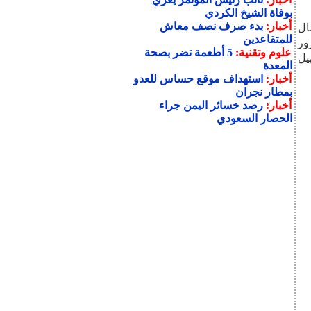
بوفاة الشيخ الكردي
أخبار:
بدء صرف نصف معاش
ال
للمتقاعدين
ور
علوم وتقنية:
5 أطعمة تضر بصحة
يل
المعدة
أخبار:
استهداف موقع حساس للعدو
بمطار نجران
أخبار:
رصد خسائر اليمن جراء
الحصار السعودي