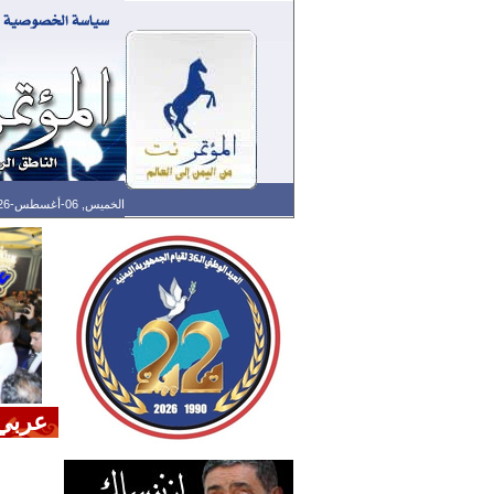
الخميس, 06-أغسطس-2026 الساعة: 10:29 ص - آخر تحديث: 01:27 ص (27: 10) بتوقيت غرينتش
عربي