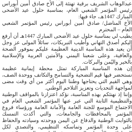
عبدالوهاب الشريف برقية تهنئة إلى الأخ صادق أمين أبوراس
رئيس المؤتمر الشعبي العام، بمناسبة حلول عيد الأضحى
المبارك 1447هـ، جاء فيها:
الأخ المناضل/ صادق أمين أبوراس رئيس المؤتمر الشعبي
العام – المحترم
يطيب لي بمناسبة حلول عيد الأضحى المبارك 1447هـ أن أرفع
إليكم أصدق التهاني وأطيب التبريكات، سائلاً المولى عز وجل
أن يعيد هذه المناسبة الدينية العظيمة عليكم بموفور الصحة
والعافية، وعلى شعبنا اليمني والأمتين العربية والإسلامية
بالخير واليُمن والبركات.
إن هذه المناسبة المباركة تمثل محطة إيمانية عظيمة
نستحضر فيها قيم التضحية والتسامح والتكاتف ووحدة الصف،
وهي القيم التي يحتاجها وطننا اليوم أكثر من أي وقت مضى
لمواجهة التحديات وتعزيز التلاحم الوطني.
وإننا إذ نهنئكم بهذه المناسبة، نؤكد اعتزازنا بالمواقف الوطنية
والتنظيمية الثابتة التي عبر عنها المؤتمر الشعبي العام في
الاجتماع الموسع للجنة العامة والأمانة العامة ورؤساء فروع
المؤتمر بالمحافظات والجامعات، والتي أكدت التمسك
بالثوابت الوطنية والدفاع عن اليمن ووحدته وسيادته والحفاظ
على وحدة المؤتمر وتماسكه التنظيمي، والتصدي لكل