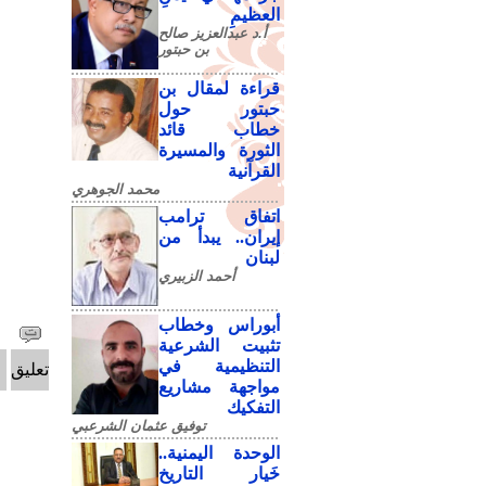
العظيمِ
أ.د عبدالعزيز صالح
بن حبتور
قراءة لمقال بن
حبتور حول
خطاب قائد
الثورة والمسيرة
القرآنية
محمد الجوهري
اتفاق ترامب
إيران.. يبدأ من
لبنان
أحمد الزبيري
أبوراس وخطاب
تثبيت الشرعية
التنظيمية في
تعليق
مواجهة مشاريع
التفكيك
توفيق عثمان الشرعبي
الوحدة اليمنية..
خَيار التاريخ