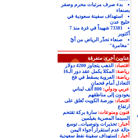
بدء صرف مرتبات محرم وصفر
بصنعاء
استهداف سفينة سعودية في
خليج عدن
73381 شهيداً في غزة منذ 7
أكتوبر
صنعاء تحذّر الرياض من أيّ
"مغامرة"
عناوين أخرى متفرقة
اقتصاد:
الذهب يتجاوز 4200 دولار
رياضة:
المكلا يكمل عقد دور الـ16
رياضة:
العروبة يسقط في فخ
التعادل أمام فحمان
عربي ودولي:
800 ألف لبناني
يعودون إلى مناطقهم
اقتصاد:
بورصة الكويت تُغلق على
ارتفاع
فنون ومنوعات:
سارة بركة تقتحم
السينما المصرية بفيلمين
أخبار:
تحذيرات وتوصيات.. توسع
حالة عدم استقرار أجواء اليمن
أخبار:
إستهداف سفينة نفط سعودية