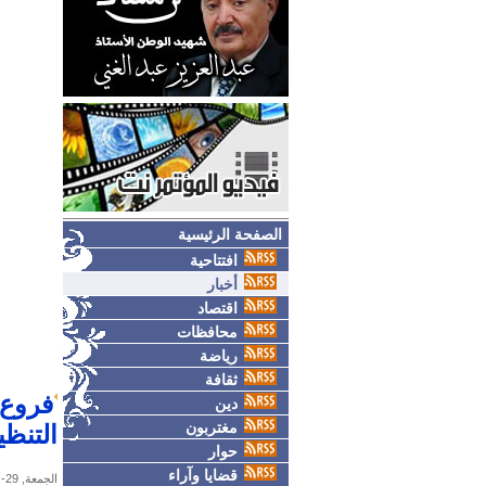
الصفحة الرئيسية
افتتاحية
أخبار
اقتصاد
محافظات
رياضة
ثقافة
فروع 
دين
مغتربون
التنظي
حوار
قضايا وآراء
الجمعة, 29-مايو-2026