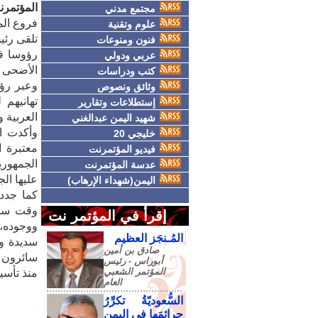
المؤتمرن
مجتمع مدني
فروع الم
علوم وتقنية
تلقى رئي
فنون ومنوعات
رؤوسا فر
عربي ودولي
الأضحى المب
كتب ودراسات
وعبر رؤس
وثائق ونصوص
تهانيهم 
إستطلاعات وتقارير
العربية و
شهيد اليمن عبدالغني
وأكدت ا
خليجي 20
معتبرة 
فيديو المؤتمرنت
الجمهوري
عدسة المؤتمرنت
عليها الج
اليمن(شهداء الإرهاب)
كما جددت
وقت ساب
إقرأ في المؤتمر نت
ووجوده، 
المُـنجَز العظيم
سديدة ور
صادق‮ ‬بن‮ ‬أمين‮
سائرون ع
‬أبوراس - رئيس‮
‬المؤتمر‮ ‬الشعبي‮
منذ تأس
‬العام
السُّعوديّةُ تكرِّرُ
جرائمَها في اليمنِ