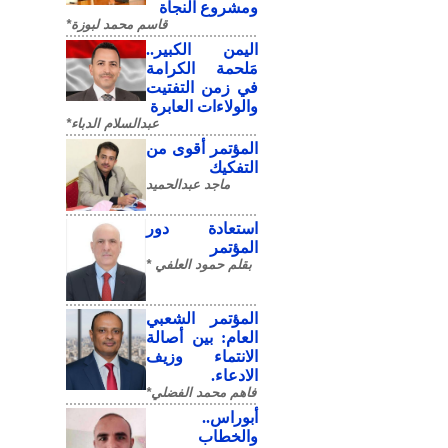
ومشروع النجاة
قاسم محمد لبوزة*
​اليمن الكبير..
مَلحمة الكرامة
في زمن التفتيت
والولاءات العابرة
عبدالسلام الدباء*
المؤتمر أقوى من
التفكيك
ماجد عبدالحميد
استعادة دور
المؤتمر
بقلم حمود العلفي *
المؤتمر الشعبي
العام: بين أصالة
الانتماء وزيف
الادعاء.
فاهم محمد الفضلي*
أبوراس..
والخطاب