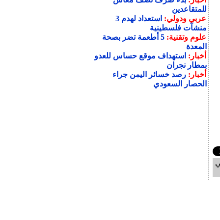
للمتقاعدين
عربي ودولي:
استعداد لهدم 3
منشآت فلسطينية
علوم وتقنية:
5 أطعمة تضر بصحة
المعدة
أخبار:
استهداف موقع حساس للعدو
بمطار نجران
أخبار:
رصد خسائر اليمن جراء
الحصار السعودي
ي