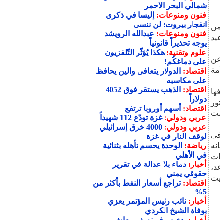
شمالي البحر الاحمر
فنون ومنوعات:
إليسا في ذكرى
انفجار بيروت: لن ننسى
من
فنون ومنوعات:
عبدالله الرويشد
يد
يوجه تحذيراً قانونياً
علوم وتقنية:
هكذا يُؤثّر التّلفزيون
عن
على دماغكُم!
مة
اقتصاد:
الدولار يتعافى والين يحافظ
على مكاسبه
اقتصاد:
الذهب يستقر فوق 4052
ها
دولاراً
ور
اقتصاد:
أسهم أوروبا ترتفع
مت
عربي ودولي:
غزة تودّع 112 شهيداً
عربي ودولي:
4000 خرق إسرائيلي
في
لوقف النار في غزة
نه
رياضة:
الوحدة يحسم تأهله بثنائية
في الأهلي
ات
أخبار:
دماء بلا عدالة في تقرير
د،
حقوقي يمني
يت
اقتصاد:
تراجع أسعار النفط بأكثر من
5%
أخبار:
نائب رئيس المؤتمر يعزي
بوفاة الشيخ الكردي
أخبار:
بدء صرف نصف معاش