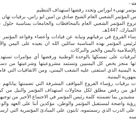
ت
-
وتمر تهنىء ابوراس وتجدد رفضها استهداف التنظيم
س المؤتمر الشعبي العام الشيخ صادق بن امين ابو راس، برقيات تهان 
وع المؤتمر الشعبي العام بالمحافظات والجامعات بمناسبة حلول ع
ارك، 1447هـ.
اء الفروع في برقياتهم ونيابة عن قيادات وأعضاء وقواعد المؤتمر 
لرئيس المؤتمر بهذه المناسبة سائلين الله ان يعيده على اليمن والأ
الإسلامية باليمن والخير والبركات.
لبرقيات على تمسكها بالوحدة الوطنية ورفضها أي مؤامرات تستهدف
انها منجز يخص كل اليمنيين وتستمد مشروعيتها وشرعيتها من دست
ة اليمنية الذي استفتى عليه الشعب اليمني، ومن الاتفاقيات التي قا
مهورية اليمنية.
 برقيات رؤساء الفروع المواقف المشرفة التي تضمنتها بياناتهم 
ق من رفض مطلق لكل محاولات استهداف المؤتمر والنيل من كيا
مشيدين بما تضمنته كلمة رئيس المؤتمر في الاجتماع الأخير من توجيه
ؤية واضحة لمستقبل المؤتمر والوطن، مؤكدين أننا على العهد والوع
لى الدرب الذي رسمتموه، ثابتون على المبادئ المؤتمرية التي ارس
يسه