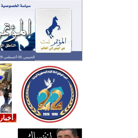
الخميس, 06-أغسطس-2026 الساعة: 12:59 ص - آخر تحديث: 12:10 ص (10: 09) بتوقيت غرينتش
أخبار