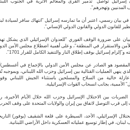
 إسرائيل تواصل "تدمير القرى والمعالم الأثرية في الجنوب اللبنا
المدنيين وتهجرهم".
في بيان رسمي، اعتبر أن ما تمارسه إسرائيل "انتهاك سافر لسيادة لبن
ر للقانون الدولي والقانون الدولي الإنساني".
يان على ضرورة الوقف الفوري "للعدوان الإسرائيلي الذي يشكل تهديد
لأمن والاستقرار في المنطقة"، وعلى أهمية اضطلاع مجلس الأمن الدو
 و"إلزام إسرائيل بوقف إطلاق النار والتنفيذ الكامل للقرار 1701".
 المقصود هو الصادر عن مجلس الأمن الدولي بالإجماع في أغسطس/
2 والذي ينهي العمليات القتالية بين إسرائيل وحزب الله اللبناني، وبموجبه تُ
ازلة خالية من السلاح والمسلحين باستثناء الجيش اللبناني وقو
ل" الأممية، بجانب انسحاب القوات الإسرائيلية.
الضربات بين الاحتلال الإسرائيل وحزب الله خلال الأيام الأخيرة، ر
 إلى قرب التوصل لاتفاق بين إيران والولايات المتحدة على وقف الحرب
حتلال الإسرائيلي، الأحد، السيطرة على قلعة الشقيف (بوفور) التاريخ
لبنان، في إطار توسيع عملياته العسكرية داخل الأراضي اللبنانية.