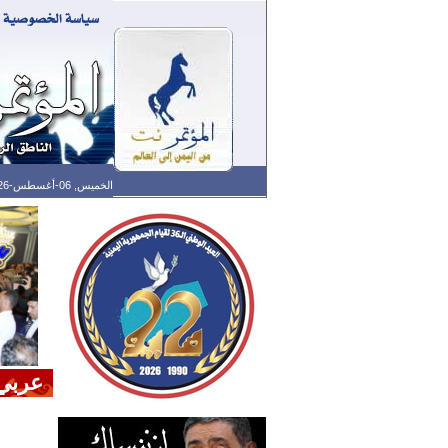
الخميس, 06-أغسطس-2026 الساعة: 08:47 م - آخر تحديث: 07:25 م (25: 04) بتوقيت غرينتش
عربي