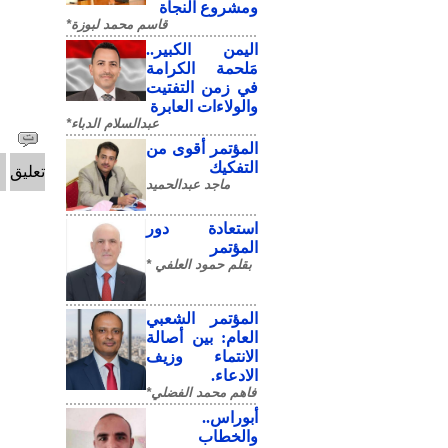
ومشروع النجاة
قاسم محمد لبوزة*
​اليمن الكبير..
مَلحمة الكرامة
في زمن التفتيت
والولاءات العابرة
عبدالسلام الدباء*
المؤتمر أقوى من
التفكيك
تعليق
ماجد عبدالحميد
استعادة دور
المؤتمر
بقلم حمود العلفي *
المؤتمر الشعبي
العام: بين أصالة
الانتماء وزيف
الادعاء.
فاهم محمد الفضلي*
أبوراس..
والخطاب