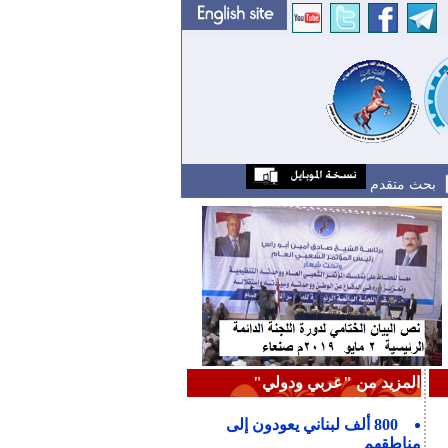
بحث متقدم
المزيد من "عربي ودولي"
800 ألف لبناني يعودون إلى
مناطقهم