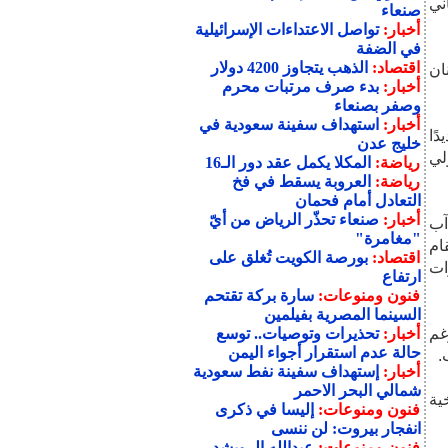
ني
صنعاء
أخبار:
تواصل الاعتداءات الإسرائيلية
في الضفة
اقتصاد:
الذهب يتجاوز 4200 دولار
ان
أخبار:
بدء صرف مرتبات محرم
وصفر بصنعاء
أخبار:
استهداف سفينة سعودية في
ًا
خليج عدن
لي
رياضة:
المكلا يكمل عقد دور الـ16
رياضة:
العروبة يسقط في فخ
التعادل أمام فحمان
أخبار:
صنعاء تحذّر الرياض من أيّ
آب
"مغامرة"
قام
اقتصاد:
بورصة الكويت تُغلق على
ات
ارتفاع
فنون ومنوعات:
سارة بركة تقتحم
السينما المصرية بفيلمين
غم
أخبار:
تحذيرات وتوصيات.. توسع
حالة عدم استقرار أجواء اليمن
.
أخبار:
إستهداف سفينة نفط سعودية
شمالي البحر الاحمر
ية
فنون ومنوعات:
إليسا في ذكرى
انفجار بيروت: لن ننسى
فنون ومنوعات:
عبدالله الرويشد