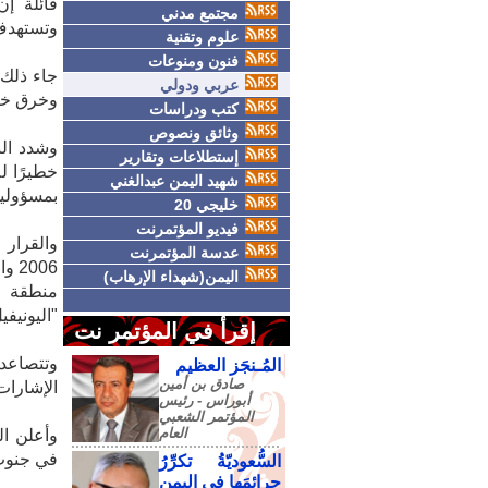
قائلة إن
مجتمع مدني
وتستهدف 
علوم وتقنية
فنون ومنوعات
جاء ذلك 
عربي ودولي
وخرق خطي
كتب ودراسات
وثائق ونصوص
وشدد الب
إستطلاعات وتقارير
خطيرًا ل
شهيد اليمن عبدالغني
بمسؤوليته
خليجي 20
فيديو المؤتمرنت
والقرار
عدسة المؤتمرنت
006
اليمن(شهداء الإرهاب)
منطقة ع
"اليونيفي
إقرأ في المؤتمر نت
وتتصاعد 
المُـنجَز العظيم
صادق‮ ‬بن‮ ‬أمين‮
الإشارات
‬أبوراس - رئيس‮
‬المؤتمر‮ ‬الشعبي‮
‬العام
وأعلن ال
في جنوب 
السُّعوديّةُ تكرِّرُ
جرائمَها في اليمنِ