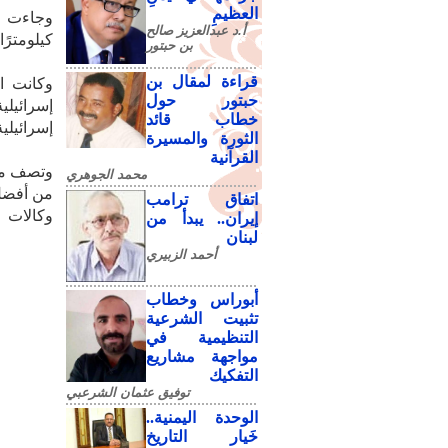
العظيمِ
أ.د عبدالعزيز صالح
كيلومترًا
بن حبتور
قراءة لمقال بن
وكانت ال
حبتور حول
إسرائيلي
خطاب قائد
إسرائيلي
الثورة والمسيرة
القرآنية
وتصف منظم
محمد الجوهري
من أفضل 
اتفاق ترامب
وكالات
إيران.. يبدأ من
لبنان
أحمد الزبيري
أبوراس وخطاب
تثبيت الشرعية
التنظيمية في
مواجهة مشاريع
التفكيك
توفيق عثمان الشرعبي
الوحدة اليمنية..
خَيار التاريخ