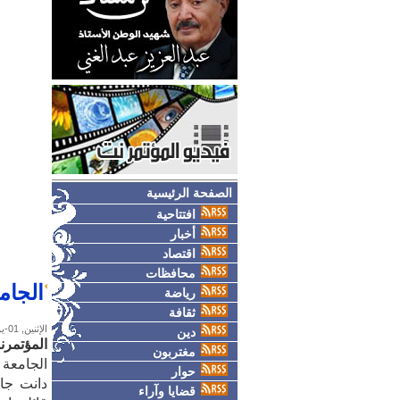
الصفحة الرئيسية
افتتاحية
أخبار
اقتصاد
محافظات
الجام
رياضة
ثقافة
الإثنين, 01-يونيو-2026
دين
المؤتمرن
مغتربون
الجامعة ا
حوار
دانت جام
قضايا وآراء