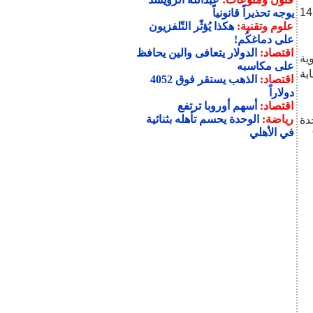
لواقعة قرب مدينة النبطية وعلى بعد نحو 14.5
يوجه تحذيراً قانونياً
علوم وتقنية:
هكذا يُؤثّر التّلفزيون
على دماغكُم!
اقتصاد:
الدولار يتعافى والين يحافظ
ية
على مكاسبه
بة
اقتصاد:
الذهب يستقر فوق 4052
دولاراً
اقتصاد:
أسهم أوروبا ترتفع
رياضة:
الوحدة يحسم تأهله بثنائية
دة
في الأهلي