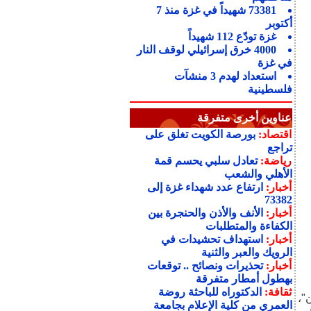
73381 شهيداً في غزة منذ 7
أكتوبر
غزة تودّع 112 شهيداً
4000 خرق إسرائيلي لوقف النار
في غزة
استعداد لهدم 3 منشآت
فلسطينية
عناوين أخرى متفرقة
اقتصاد:
بورصة الكويت تغلق على
تراجع
رياضة:
تعادل سلبي يحسم قمة
الأهلي والشعب
أخبار:
ارتفاع عدد شهداء غزة إلى
73382
أخبار:
الأنف والأذن والحنجرة بين
الكفاءة والمتطلبات
أخبار:
استهداف تحشيدات في
الرويك والعبر والثنية
أخبار:
تحذيرات ونصائح .. توقعات
بهطول أمطار متفرقة
ثقافة:
الدكتوراه للباحثة روضة
"،
العمري من كلية الإعلام بجامعة