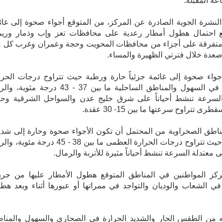
شرة الجوية الصادرة عن المركز، من المتوقع أجواء صحوة إلى غائ
مع احتمال هطول أمطار رعدية على محافظات تعز وإب وذمار وريم
متفرقة على أجزاء من محافظات المحويت وحجة وعمران وغرب كل 
عدة خلال فترتي الظهيرة والمساء.
أجواء صحوة إلى غائمة جزئياً حارة ورطبة حيث تتراوح درجات الحرا
العظمى في السهول والمناطق الساحلية ما بين 37 - 43 درجة مئوية
السرعة تنشط أحياناً على شرق خليج عدن والسواحل الشرقية وح
رى تتراوح سرعتها ما بين 15- 30 عقدة.
اطق الصحراوية من المحتمل أن تكون الأجواء صحوة وحارة إلى شدي
الحرارة حيث تتراوح درجات الحرارة العظمى ما بين 38 - 45 درجة مئوي
ى معتدلة السرعة تنشط أحياناً مثيرة للأتربة والرمال.
مركز المواطنين في المناطق المتوقع هطول الأمطار عليها من جري
ي الشعاب والوديان والتواجد في ممراتها أو عبورها أثناء وبعد هط
ه من الطقس الحار والشديد الحرارة في الصحارى والسهول والمنا