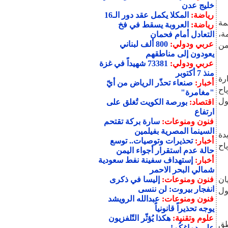
خليج عدن
رياضة:
المكلا يكمل عقد دور الـ16
مة
رياضة:
العروبة يسقط في فخ
ة،
التعادل أمام فحمان
عربي ودولي:
800 ألف لبناني
من
يعودون إلى مناطقهم
عربي ودولي:
73381 شهيداً في غزة
منذ 7 أكتوبر
رة
أخبار:
صنعاء تحذّر الرياض من أيّ
، والرياح
"مغامرة"
ول
اقتصاد:
بورصة الكويت تُغلق على
ارتفاع
فنون ومنوعات:
سارة بركة تقتحم
السينما المصرية بفيلمين
دة
أخبار:
تحذيرات وتوصيات.. توسع
ة، والرياح
حالة عدم استقرار أجواء اليمن
أخبار:
إستهداف سفينة نفط سعودية
شمالي البحر الاحمر
ان
فنون ومنوعات:
إليسا في ذكرى
انفجار بيروت: لن ننسى
ول
فنون ومنوعات:
عبدالله الرويشد
يوجه تحذيراً قانونياً
علوم وتقنية:
هكذا يُؤثّر التّلفزيون
طق
على دماغكُم!