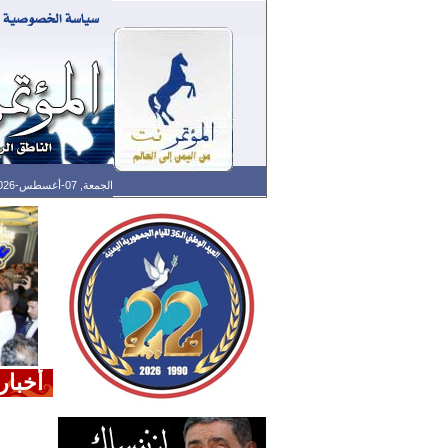
الجمعة, 07-أغسطس-2026 الساعة: 07:48 ص - آخر تحديث: 05:33 ص (33: 02) بتوقيت غرينتش
أخبار