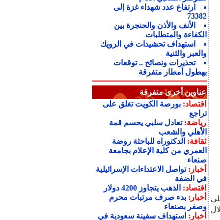
ارتفاع عدد شهداء غزة إلى
73382
الأنف والأذن والحنجرة بين
الكفاءة والمتطلبات
استهداف تحشيدات في الرويك
والعبر والثنية
تحذيرات ونصائح .. توقعات
بهطول أمطار متفرقة
عناوين أخرى متفرقة
اقتصاد:
بورصة الكويت تغلق على
تراجع
رياضة:
تعادل سلبي يحسم قمة
الأهلي والشعب
ثقافة:
الدكتوراه للباحثة روضة
العمري من كلية الإعلام بجامعة
صنعاء
أخبار:
تواصل الاعتداءات الإسرائيلية
في الضفة
اقتصاد:
الذهب يتجاوز 4200 دولار
أخبار:
بدء صرف مرتبات محرم
لى
وصفر بصنعاء
ال
أخبار:
استهداف سفينة سعودية في