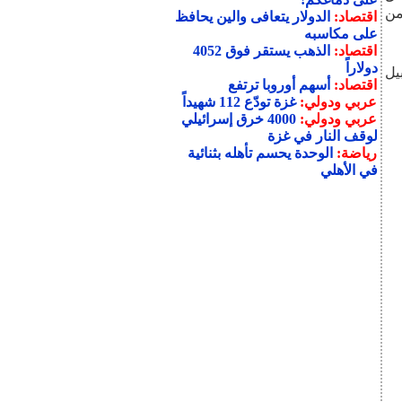
من
اقتصاد:
الدولار يتعافى والين يحافظ
على مكاسبه
اقتصاد:
الذهب يستقر فوق 4052
دولاراً
يل
اقتصاد:
أسهم أوروبا ترتفع
عربي ودولي:
غزة تودّع 112 شهيداً
عربي ودولي:
4000 خرق إسرائيلي
لوقف النار في غزة
رياضة:
الوحدة يحسم تأهله بثنائية
في الأهلي