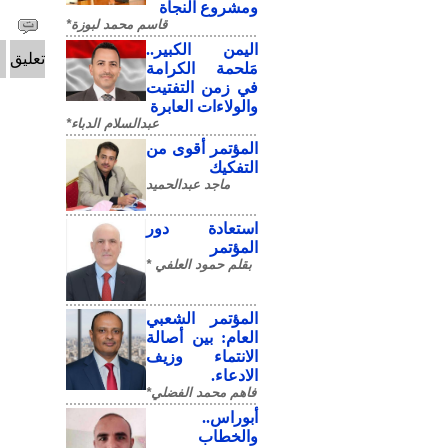
ومشروع النجاة
قاسم محمد لبوزة*
​اليمن الكبير..
تعليق
مَلحمة الكرامة
في زمن التفتيت
والولاءات العابرة
عبدالسلام الدباء*
المؤتمر أقوى من
التفكيك
ماجد عبدالحميد
استعادة دور
المؤتمر
بقلم حمود العلفي *
المؤتمر الشعبي
العام: بين أصالة
الانتماء وزيف
الادعاء.
فاهم محمد الفضلي*
أبوراس..
والخطاب