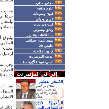
الـ 24 ساعة المقبلة.
مجتمع مدني
علوم وتقنية
وحسب الن
فنون ومنوعات
جزئياً 
عربي ودولي
وأمطار 
كتب ودراسات
صنعاء وص
وثائق ونصوص
إستطلاعات وتقارير
وتُتوقع 
شهيد اليمن عبدالغني
خليجي 20
معتدلة 
فيديو المؤتمرنت
أرخبيل سقط
عدسة المؤتمرنت
اليمن(شهداء الإرهاب)
وفي المن
إقرأ في المؤتمر نت
خفيفة إل
المُـنجَز العظيم
ونبه ال
صادق‮ ‬بن‮ ‬أمين‮
‬أبوراس - رئيس‮
السيول ف
‬المؤتمر‮ ‬الشعبي‮
الأمطار.
‬العام
السُّعوديّةُ تكرِّرُ
كذلك نب
جرائمَها في اليمنِ