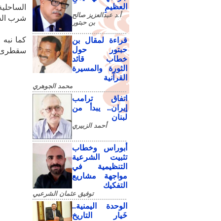
العظيمِ
الساحلية
أ.د عبدالعزيز صالح
شرب الس
بن حبتور
كما نبه 
قراءة لمقال بن
حبتور حول
سقطرى و
خطاب قائد
الثورة والمسيرة
القرآنية
محمد الجوهري
اتفاق ترامب
إيران.. يبدأ من
لبنان
أحمد الزبيري
أبوراس وخطاب
تثبيت الشرعية
التنظيمية في
مواجهة مشاريع
التفكيك
توفيق عثمان الشرعبي
الوحدة اليمنية..
خَيار التاريخ