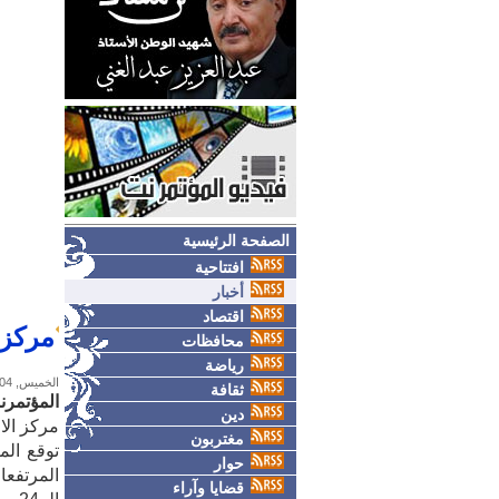
الصفحة الرئيسية
افتتاحية
أخبار
اقتصاد
مركز 
محافظات
رياضة
الخميس, 04-يونيو-2026
ثقافة
المؤتمرن
دين
مركز الا
مغتربون
توقع الم
حوار
المرتفعا
قضايا وآراء