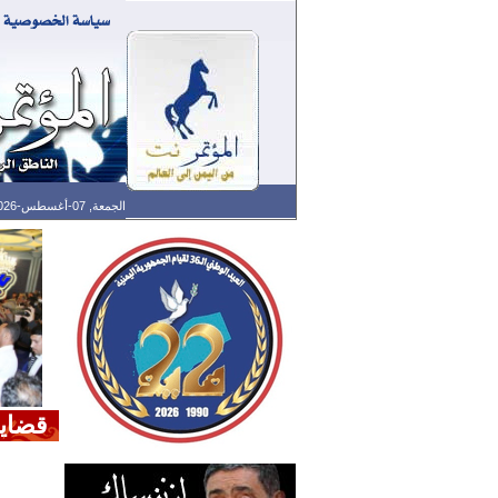
الجمعة, 07-أغسطس-2026 الساعة: 10:36 م - آخر تحديث: 10:29 م (29: 07) بتوقيت غرينتش
قضايا