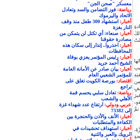
معسكر "صحن الجن"
رياضة:
فوز التضامن والسد وتعادل
الاتحاد واليرموك
أخبار:
استشهاد 300 طفل منذ وقف
خِ 7 أكتوبر / 2023م بقيادةِ
النار بغزة
لكَ
أخبار:
صنعاء: أي تكتل لن يتمكن من
مصادرة حقوقنا
لتْ
أخبار:
احذروا.. إنذار إلى سكان هذه
المحافظات
أخبار:
رئيس المؤتمر يعزي بوفاة
َها
الشيخ أحمد جريد
يبِ
أخبار:
بيان صادر عن الأمانة العامة
ِهِ
للمؤتمر الشعبي العام
اقتصاد:
بورصة الكويت تغلق على
ذرهٍ من
تراجع
يفٍ
رياضة:
تعادل سلبي يحسم قمة
يرَ
الأهلي والشعب
هٍ،
عربي ودولي:
ارتفاع عدد شهداء غزة
مَّ
إلى 73382
أخبار:
الأنف والأذن والحنجرة بين
الكفاءة والمتطلبات
أخبار:
استهداف تحشيدات في
ةَ،
الرويك والعبر والثنية
حةِ