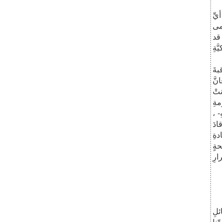
ِّ
ِمى
 قد
َةِ
بةَ
 فانَّ
نتْ
ةِ
- ،
ادَ
دةِ
حةٍ
ارِ
لِ