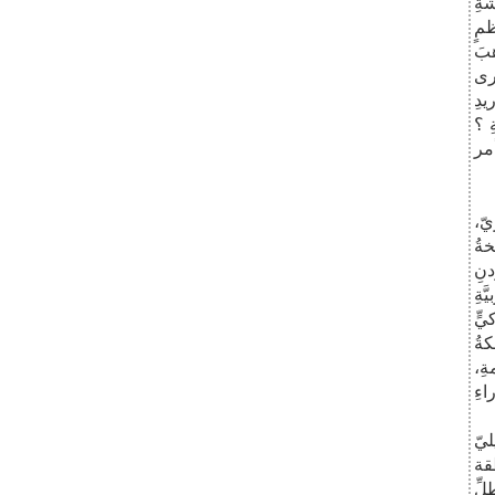
شةِ
ظمٍ
بَ
 ترى
يدِ
ِ ؟
أمر
يّ،
خةُ
دنِ
َةِ
رٍ أميركيٍّ
كةُ
ةِ،
ءِ
ليّ
طقة
لِّ