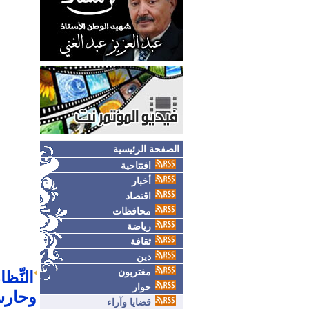
الصفحة الرئيسية
افتتاحية
أخبار
اقتصاد
محافظات
رياضة
ثقافة
دين
مغتربون
النِّظ
حوار
وحارسُ
قضايا وآراء