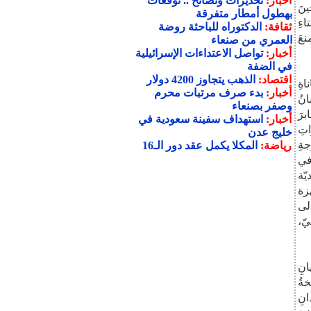
أخبار:
تحذيرات ونصائح .. توقعات
ينَ
بهطول أمطار متفرقة
اءِ
ثقافة:
الدكتوراه للباحثة روضة
نعَ
العمري من صنعاء
أخبار:
تواصل الاعتداءات الإسرائيلية
في الضفة
اقتصاد:
الذهب يتجاوز 4200 دولار
اةِ
أخبار:
بدء صرف مرتبات محرم
انُ
وصفر بصنعاء
برَ
أخبار:
استهداف سفينة سعودية في
تِ
خليج عدن
جةِ
رياضة:
المكلا يكمل عقد دور الـ16
 في
يّة
هزة
إلى
يّ،
انِ
ةُ
نِ