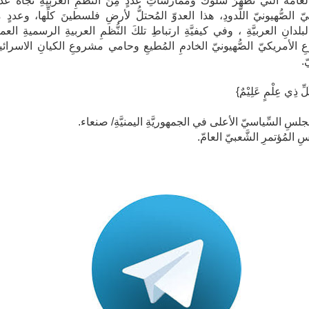
لعامَّة التي تظهرُ سلوكَ ومُمارساتِ عددٍ مِنَ النُّظمِ العربيَّةِ تُجاهَ عدوّ
يّ الصُّهيونيّ اللَّدودِ، هذا العدوّ المُحتلُّ لأرضِ فلسطينَ كلِّها، وعددٍ
دانِ العربيَّةِ ، وفي كيفيَّةِ ارتباطِ تلكَ النُّظمِ العربيةِ الرسميةِ العمي
 الأمريكيّ الصُّهيونيّ الخادمِ المُطيعِ وحامي مشروعِ الكيانِ الاسرائيل
ّ.
لِّ ذِي عِلْمٍ عَلِيْمٌ}
لسِ السِّياسيّ الأعلى في الجمهوريَّةِ اليمنيَّةِ/ صنعاء.
سِ المُؤتمرِ الشَّعبيّ العامّ.