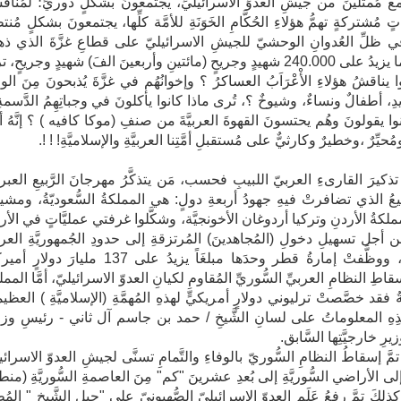
ِ مع مُمثلينَ من جيشِ العدوِّ الاسرائيليِّ، يجتمعونَ بشكلٍ دوريٍّ؛ لمُناق
مُشتركةٍ تهمُّ هؤلاءِ الحُكَّامِ الخَوَنَةِ للأمَّة كلِّها، يجتمعونَ بشكلٍ مُنت
ي ظلِّ العُدوانِ الوحشيّ للجيشِ الاسرائيليّ على قطاعِ غزَّةَ الذي ذه
ضحيَّتَه ما يزيدُ على 240.000 شهيدٍ وجريحٍ (مائتينِ وأربعينَ الفَ) شهيدٍ وجريحٍ،
 يناقشُ هؤلاءِ الأْعْرَاَبُ العساكرُ ؟ وإخوانُهُم في غزَّةَ يُذبحونَ مِنَ الور
دِ، أطفالٌ ونساءٌ، وشيوخٌ ؟، تُرى ماذا كانوا يأكلونَ في وجباتِهِمُ الدَّسمة
وا يقولونَ وهُم يحتسونَ القهوةَ العربيَّةَ من صنفِ (موكا كافيه ) ؟ إنَّهُ 
حيِّرٌ ،وخطيرٌ وكارثيٌّ على مُستقبلِ أمَّتِنا العربيَّةِ والإسلاميَّةِ! ! !.
ُّ تذكيرَ القارىءِ العربيّ اللبيبِ فحسب، مَن يتذكَّرُ مهرجانَ الرَّبيعِ العبر
َبيعُ الذي تضافرتْ فيهِ جهودُ أربعةِ دولٍ: هي المملكةُ السُّعوديّةُ، ومشي
كةُ الأردنِ وتركيا أردوغان الأخونجيَّة، وشكَّلوا غرفتي عمليَّاتٍ في الأر
 أجل تسهيلِ دخولِ (المُجاهدينَ) المُرتزقةِ إلى حدودِ الجُمهوريَّةِ العربيّ
السُّوريَّةِ، ووظَّفتْ إمارةُ قطر وحدَها مبلغَاً يزيدُ على 137 مليارَ دولا
إسقاطِ النظامِ العربيِّ السُّوريِّ المُقاومِ لكيانِ العدوّ الاسرائيليّ، أمَّا الممل
ةُ فقد خصَّصتْ ترليوني دولارٍ أمريكيٍّ لهذهِ المُهمَّةِ (الإسلاميَّةِ ) العظيم
ِهِ المعلوماتُ على لسانِ الشَّيخِ / حمد بن جاسم آل ثاني - رئيسِ وزرا
ِ خارجيَّتِها السَّابق.
تمَّ إسقاطُ النظامِ السُّوريّ بالوفاءِ والتَّمامِ تسنَّى لجيشِ العدوّ الاسرائي
إلى الأراضي السُّوريَّةِ إلى بُعدِ عشرينَ "كم" مِنَ العاصمةِ السُّوريَّةِ (من
لكَ تمَّ رفعُ عَلَمِ العدوّ الاسرائيليّ الصُّهيونيّ على "جبلِ الشَّيخِ " المُط