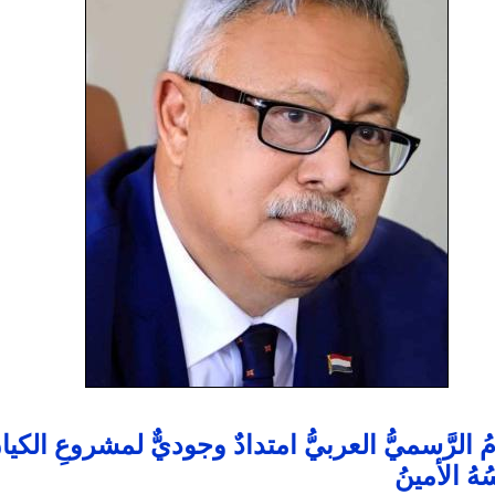
امُ الرَّسميُّ العربيُّ امتدادٌ وجوديٌّ لمشروعِ الكيان
هُ الأمينُ