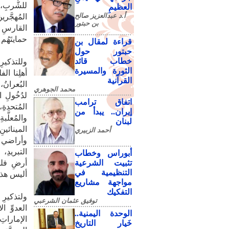
للشُّربِ، 
العظيمِ
أ.د عبدالعزيز صالح
المُهجَّر
بن حبتور
القارسِ ا
حمايتَهُم 
قراءة لمقال بن
حبتور حول
خطاب قائد
​وللتذكيرِ
الثورة والمسيرة
أهلِنا ال
القرآنية
البُعرانُ
محمد الجوهري
لدُخُولِ 
اتفاق ترامب
المُتحدةِ،
إيران.. يبدأ من
والمُعلَّب
لبنان
المينائينِ
أحمد الزبيري
وأراضي مم
التبريدِ،
أبوراس وخطاب
تثبيت الشرعية
أرضِ فلسط
التنظيمية في
أليس هذا س
مواجهة مشاريع
التفكيك
​ولتذكيرِ 
توفيق عثمان الشرعبي
العدوِّ ا
الوحدة اليمنية..
الإماراتِ
خَيار التاريخ