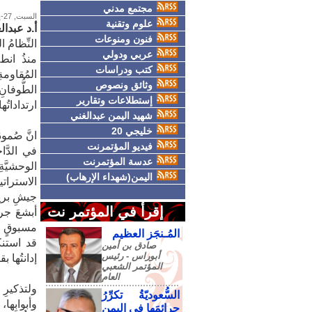
مجتمع مدني
السبت, 27-يونيو-2026
علوم وتقنية
أ.د عبدا
فنون ومنوعات
النِّظامُ 
عربي ودولي
كتب ودراسات
المُقاومة
وثائق ونصوص
الطُّوفانِ
إستطلاعات وتقارير
ارتداداتُها
شهيد اليمن عبدالغني
خليجي 20
​انَّ صُمو
فيديو المؤتمرنت
في الدَّا
عدسة المؤتمرنت
الوحشيَّةِ
اليمن(شهداء الإرهاب)
جيشِ بريط
إقرأ في المؤتمر نت
أبشعَ جرائ
مسبوقٍ من
المُـنجَز العظيم
قد استنكرَ
صادق‮ ‬بن‮ ‬أمين‮
‬أبوراس - رئيس‮
إدانتُها ب
‬المؤتمر‮ ‬الشعبي‮
‬العام
​ولتذكيرِ 
السُّعوديّةُ تكرِّرُ
وأبوابِها،
جرائمَها في اليمنِ