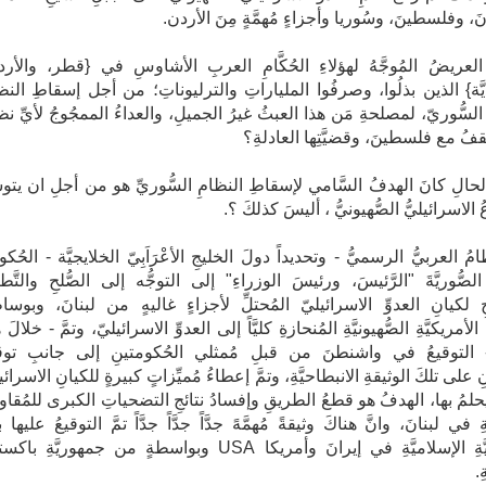
َ، وفلسطينَ، وسُوريا وأجزاءٍ مُهمَّةٍ مِنَ الأردن.
ُ العريضُ المُوجَّهُ لهؤلاءِ الحُكَّامِ العربِ الأشاوسِ في {قطر، والأرد
يَّة} الذين بذلُوا، وصرفُوا الملياراتِ والترليوناتِ؛ من أجل إسقاطِ النظ
 السُّوريّ، لمصلحةِ مَن هذا العبثُ غيرُ الجميلِ، والعداءُ الممجُوجُ لأيِّ نظ
يقفُ مع فلسطينَ، وقضيَّتِها العادلةِ؟
لحالِ كانَ الهدفُ السَّامي لإسقاطِ النظامِ السُّوريِّ هو من أجلِ ان يتوسّ
لاسرائيليُّ الصُّهيونيُّ ، أليسَ كذلكَ ؟.
امُ العربيُّ الرسميُّ - وتحديداً دولَ الخليجِ الأعْرَاَبِيّ الخلايجيَّة - الحُكو
ةَ الصُّوريَّةَ "الرَّئيسَ، ورئيسَ الوزراءِ" إلى التوجُّه إلى الصُّلحِ والتَّطب
ِ لكيانِ العدوِّ الاسرائيليّ المُحتلِّ لأجزاءٍ غاليهٍ من لبنانَ، وبوساط
لأمريكيَّةِ الصُّهيونيَّةِ المُنحازةِ كليَّاً إلى العدوِّ الاسرائيليّ، وتمَّ - خلالَ 
- التوقيعُ في واشنطنَ من قبلِ مُمثلي الحُكومتينِ إلى جانبِ توقي
 على تلكَ الوثيقةِ الانبطاحيَّةِ، وتمَّ إعطاءُ مُميِّزاتٍ كبيرةٍ للكيانِ الاسرائي
حلمُ بها، الهدفُ هو قطعُ الطريقِ وإفسادُ نتائجِ التضحياتِ الكبرى للمُقاو
ةِ في لبنانَ، وانَّ هناكَ وثيقةً مُهمَّهً جدَّاً جدَّاً جدَّاً تمَّ التوقيعُ عليها ب
الجمهوريَّةِ الإسلاميَّةِ في إيرانَ وأمريكا USA وبواسطةٍ من جمهوريَّةِ با
ِ.