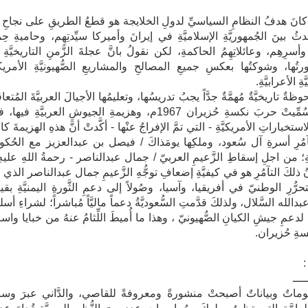
كانَ هدفُ النظامِ السياسيِّ لدولِ الخلايجة هو قطعُ الطريقِ على نجاحِ أي
دثُ بينَ الجُمهوريَّةِ الإسلاميَّةِ في إيرانَ وأميركا سيِّدتِهِم، وحاميةِ ح
 وأسرِهِم، وعائلاتِهِمُ الحاكمةِ، لكن نقولُ بانَّ عجلةَ الزَّمنِ التاريخيَّةِ
تُها، وشوكتُها بعكسِ جميعِ المصالحِ والمشاريعِ الصُّهيونيَّةِ الأمريكيّ
ةِ الأعرابيَّةِ.
وظةٌ تاريخيَّةٌ مُهمَّةٌ جدَّاً يجبُ تدريسُها، وتعليمُها الأجيالَ العربيَّةَ المُتعاق
بانَّ ما سُمِّيتْ حربَ نكسةِ حُزيران 1967م، وهزيمةِ الجيوشِ العربيَّةِ فيها،
لاستخباراتِ الأمريكيَّةِ - التي تمَّ الإفراجُ عنْها - أكَّدتْ أنَّ هذهِ الهزيمةَ كا
مُرِ أسرةِ آل سُعود، وملكِها يومَذاكَ / فيصل بن عبدالعزيز مع الحُكوم
َةِ؛ من اجلِ إسقاطِ الزَّعيمِ العربيّ / جمال عبدالناصر - رحمةُ اللهِ عليهِ
ذلكَ التآمُرِ هو في كيفيَّةِ إضعافِ توجُّهِ الزَّعيمِ جمال عبدالناصر الذي ق
حرُّرِ الوطنيّ في أفريقيا، وآسيا، وصُولاً إلى دعمِ الثَّورةِ اليمنيَّةِ بقيا
بدالله السَّلال، ولذلكَ قدَّمتِ السُّعوديَّةُ دعماً ماليَّاً مُباشراً؛ لشراءِ أسل
؛ لدعمِ جيشِ الكيانِ الصُّهيونيّ ، وهذا ما أُميطَ اللِّثامُ عنهُ من خبايا واسر
ةِ حُزيران.
:
ــــ
وماتٌ وبياناتٌ أصبحتْ منشورةً ومعروفةً للقاصي، والدَّاني عبرَ وسائ