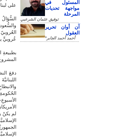
المسئول في
على لبنان
مواجهة تحديات
المرحلة
​السُّؤال
توفيق عثمان الشرعبي
والسُّعود
آن أوان تحرير
العُروبيّ
العقول
أحمد أحمد الجابر*
عُروبيٍّ 
بطبيعةِ ا
المشروعُ ا
​دفعَ النظ
اللبنانيَّ
والانبطاح
الحُكومةِ ا
الأسبوعِ
الأمريكانِ
لم يكنْ ي
الإسلاميَّ
الإسلاميَّة