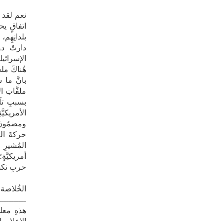
​نعم لقد 
اتفاقٍ يح
بلدانِهِم،
دارتْ دور
الإسرائيليَّ
​هُناكَ ملح
ملفَّاتِ ا
بسببِ تآ
الأمريكيّ
ومضمُونُ 
حركةَ الت
المُشيرِ ع
أمريكيَّةٍ
حربِ نكس
​الخُلاصة 
ـــــــــــ
هذهِ معل