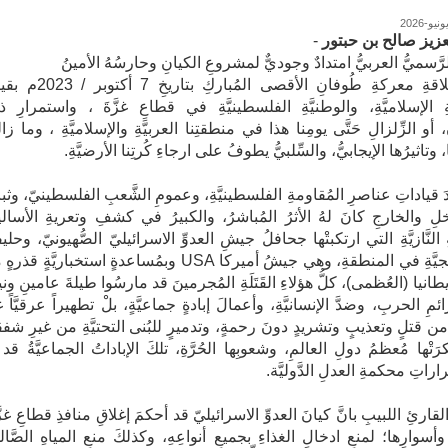
لعزيز صالح بن حبتور
-
الرَّسميُّ العربيُّ امتدادٌ وجوديٌّ لمشروعِ الكيانِ وحارسُهُ الأمينُ
​منذُ انطلاقةِ معركةِ طُوفانِ الأقصى المُباركِ بتاري
ِ الإسلاميَّةِ، والوطنيَّةِ الفلسطينيَّةِ في قطاعِ غزَّةَ ، واستمرارِ ذ
، أو الزِّلزالِ حَتَّى يومِنا هذا في منطقتِنا العربيَّةِ والإسلاميَّةِ ، وما زا
، وتاثيرُها الإيجابيُّ، والسِّلبيُّ يطوفُ على ارجاءِ كُرتِنا الأرضيَّةِ.
دَ قياداتِ عناصرِ المُقاومةِ الفلسطينيَّةِ، وعمومِ الشَّعبِ الفلسطينيّ، وثبات
خلِ والخارجِ كانَ لهُ الأثرُ المُباشرُ، والكبيرُ في كشفِ وتعريةِ الأسال
 النَّازيَّةِ التي ارتكبتْها جحافلُ جيشِ العدوِّ الاسرائيليّ الصُّهيونيّ، وحليفت
الاستراتيجيَّةِ في المنطقةِ، وهي جيشُ أميركا USA وبمُساعدةٍ استخباريَّةٍ ق
انيا (العُظمى)، كلُّ هؤلاءِ القَتَلَةِ المُجرمينَ قد مارسُوا طيلةَ عامينِ ون
مِ الحربِ، وضدَّ الإنسانيَّةِ، وأعمالَ إبادةٍ جماعيَّةٍ، بلْ تطهيراً عرقيَّاً غ
 قتلٍ وتعذيبٍ وتشريدٍ دونَ رحمةٍ، وتدميرٍ للبُنى التحتيَّةِ من غيرِ شفق
تْها مُعظمُ دولِ العالمِ، وشعوبِها الحُرَّةِ، تلكَ الإباداتُ الجماعيَّةُ قد ت
قراراتِ محكمةِ العدلِ الدَّوليَّة.
القارئِ اللبيبِ بانَّ كيانَ العدوِّ الاسرائيليّ قد أحكمَ إغلاقِ منافذِ قطاعِ غزَّ
 وأسوارِها؛ لمنعِ ادخالِ الغذاءِ بجميعِ أنواعِهِ، وكذلكَ منعِ المياهِ الصَّال