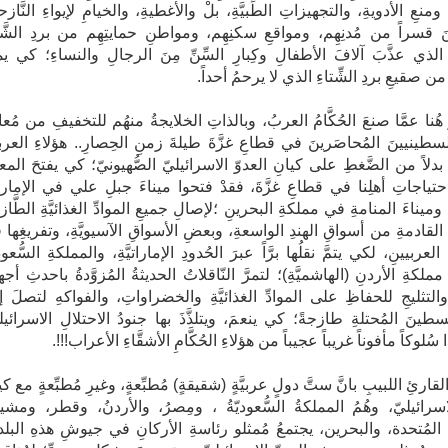
ومنعِ الأدويةِ، والتجهيزاتِ الطِّبيَّةِ، بلْ والأغطيةِ، والخيامِ لإيواءِ النَّازح
ينَ قسراً من مُدنِهِم، ومواقعِ سكنِهِم، ومواطنِ حمايتِهِم من بردِ الشَّت
لذي عذَّبَ آلافَ الأطفالِ وكِبارِ السِّنِّ مِنَ الرجالِ والنساءِ؛ كي يم
من صقيعِ بردِ الشِّتاءِ الذي لا يرحمُ أحداً.
 هُنا عمَّا صنعَ الحُكَّامُ العربُ، وبالذاتِ الخلايجةُ منهُم للتخفيفِ من مُعان
فلسطينيينَ المُحاصَرينَ في قطاعِ غزَّةَ طيلةَ زمنِ الحِصارِ.. هؤلاءِ العرب
، بدلاً من الضَّغطِ على كيانِ العدوّ الاسرائيليّ الصُّهيونيّ؛ كي يفتحَ المعا
احتياجاتِ أهلِنا في قطاعِ غزَّةَ، فقدْ فتحوا ميناءَ جبلِ علي في الإمارا
 وميناءَ المنامةِ في مملكةِ البحرينِ ؛لإصالِ جميعِ الموادِّ الغذائيَّةِ الطَّاز
ةِ القادمةِ من أسواقِ الهندِ الواسعةِ، وبعضِ الأسواقِ الآسيويَّةِ، وتفريغِها
 العربيينِ، لكي يتمَّ نقلُها برَّاً عبرَ الحُدودِ الإماراتيَّةِ، والمملكةِ السُّعود
لكةِ الأردنِ (الهاشميَّةِ)؛ لتمرَّ النّاقلاتُ الحديثةُ المُزوَّدةُ باحدثِ أج
 والتثليجِ للحفاظِ على الموادِّ الغذائيَّةِ والخضراواتِ، والفواكهِ لتصلَ 
ينَ المُحتلةِ طازجةً؛ كي ينعمَ، ويتلذَّذَ بها جنودُ الاحتلالِ الاسرائيل
ُلوكاً مأفوناً غريباً عجيباً من هؤلاءِ الحُكَّامِ الأشقَّاءِ الأعراب!!!.
القارئِ اللبيبِ بانَّ ستَّ دولٍ عربيَّةٍ (شقيقةٍ) مُطبِّعةٍ، وغيرِ مُطبِّعةٍ مع كي
لاسرائيليّ، وهُمُ المملكةُ السُّعوديّةُ ، ومِصرُ، والأردنُ، وقطر، ومشيخ
 المُتحدة، والبحرين، يجتمعُ مُمثلو رئاسةِ الأركانِ في جيوشِ هذهِ البلدا