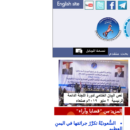
بحث متقدم
المزيد من "قضايا وآراء"
السُّعوديّةُ تكرِّرُ جرائمَها في اليمنِ
العظيمِ