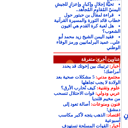
تحيَّةَ إجلالٍ وإكبارٍ وإعزازٍ للجيشِ
اليمنيّ المُقاومِ المُجاهد..
قراءة لمقال بن حبتور حول
خطاب قائد الثورة والمسيرة القرآنية
هل لعبة كرة القدم هي افيون
الشعوب؟
فقيد اليمن الشيخ زيد محمد أبو
علي.. عميد البرلمانيين ورمز الوفاء
الوطني
عناوين أخرى متفرقة
أخبار:
ترتيبك بين إخوتك قد يحدد
أمراضك!
مجتمع مدني:
5 مشكلات صحية بعد
الولادة لا يجب تجاهلها
علوم وتقنية:
كيف نُحارب الأرق؟
عربي ودولي:
قوات الاحتلال تنسحب
من مخيم قلنديا
فنون ومنوعات:
أصالة تعود إلى
دمشق!
ِ
اقتصاد:
الذهب يتجه لأكبر مكاسب
أسبوعية
أخبار:
القوات المسلحة تستهدف