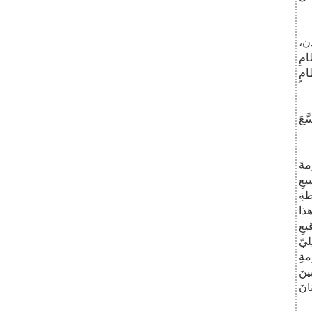
ن،
امِ
امٍ
َعَ
مةَ
يعِ
ةِ
هذا
عِ
ليّ
مةِ
ينَ
كستانَ