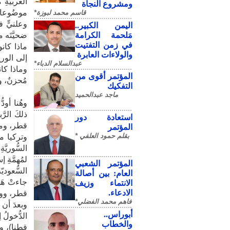
العربيَّة
ومشروع النجاة
موضُوعاتٍ 
قاسم محمد لبوزة*
وعلنيٍّ ف
​اليمن الكبير..
مَلحمة الكرامة
في زمن التفتيت
ماذا كانوا
والولاءات العابرة
إلى الوري
عبدالسلام الدباء*
وماذا كان
المؤتمر أقوى من
مُحزنٌ، ومُ
التفكيك
ماجد عبدالحميد
​وهُنا أود
ذلكَ الرّ
استعادة دور
قطر، وممل
المؤتمر
بقلم حمود العلفي *
وتركيا من
لمُهمَّةِ 
المؤتمر الشعبي
السُّعوديّ
العام: بين أصالة
جاءتْ هَذ
الانتماء وزيف
الادعاء.
قطر، ووزير
فاهم محمد الفضلي*
​وبعدَ أن 
أبوراس..
الدُّخولُ 
والخطاب
قطنا)، وكذ