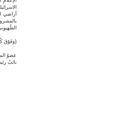
الإعلامِ ا
الاسرائيل
أراضي البل
بالمشروعِ
الصُّهيوني
​{وَفَوْقَ كُ
​عضوُ المج
​نائبُ رئي