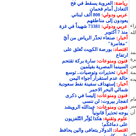
رياضة:
العروبة يسقط في فخ
التعادل أمام فحمان
عربي ودولي:
800 ألف لبناني
يعودون إلى مناطقهم
اء
عربي ودولي:
73381 شهيداً في غزة
منذ 7 أكتوبر
له
أخبار:
صنعاء تحذّر الرياض من أيّ
"مغامرة"
اقتصاد:
بورصة الكويت تُغلق على
مد
ارتفاع
رة
فنون ومنوعات:
سارة بركة تقتحم
من
السينما المصرية بفيلمين
مة
أخبار:
تحذيرات وتوصيات.. توسع
حالة عدم استقرار أجواء اليمن
ده
أخبار:
إستهداف سفينة نفط سعودية
شمالي البحر الاحمر
فنون ومنوعات:
إليسا في ذكرى
ام
انفجار بيروت: لن ننسى
د مناضلي ثورة 26 سبتمبر
فنون ومنوعات:
عبدالله الرويشد
أن
يوجه تحذيراً قانونياً
علوم وتقنية:
هكذا يُؤثّر التّلفزيون
على دماغكُم!
اقتصاد:
الدولار يتعافى والين يحافظ
مر
على مكاسبه