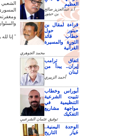
الشعبي 
العظيمِ
أ.د عبدالعزيز صالح
المسوري 
بن حبتور
ومغفرته
والسلوان
قراءة لمقال بن
حبتور حول
خطاب قائد
" إنا لله 
الثورة والمسيرة
القرآنية
محمد الجوهري
اتفاق ترامب
إيران.. يبدأ من
لبنان
أحمد الزبيري
أبوراس وخطاب
تثبيت الشرعية
التنظيمية في
مواجهة مشاريع
التفكيك
توفيق عثمان الشرعبي
الوحدة اليمنية..
خَيار التاريخ