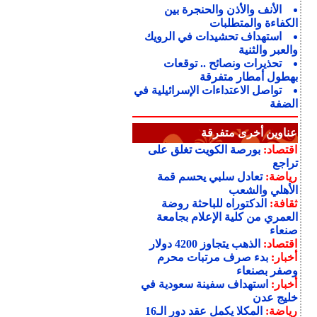
الأنف والأذن والحنجرة بين
الكفاءة والمتطلبات
استهداف تحشيدات في الرويك
والعبر والثنية
تحذيرات ونصائح .. توقعات
بهطول أمطار متفرقة
تواصل الاعتداءات الإسرائيلية في
الضفة
عناوين أخرى متفرقة
اقتصاد:
بورصة الكويت تغلق على
تراجع
رياضة:
تعادل سلبي يحسم قمة
الأهلي والشعب
ثقافة:
الدكتوراه للباحثة روضة
العمري من كلية الإعلام بجامعة
صنعاء
اقتصاد:
الذهب يتجاوز 4200 دولار
أخبار:
بدء صرف مرتبات محرم
وصفر بصنعاء
أخبار:
استهداف سفينة سعودية في
خليج عدن
رياضة:
المكلا يكمل عقد دور الـ16