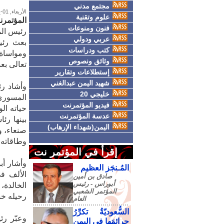
مجتمع مدني
الأربعاء, 01-يوليو-2026
علوم وتقنية
المؤتمرن
فنون ومنوعات
رئيس الم
عربي ودولي
بعث رئي
كتب ودراسات
ومواساة 
وثائق ونصوص
تعالى بع
إستطلاعات وتقارير
شهيد اليمن عبدالغني
وأشاد رئ
خليجي 20
المسوري
فيديو المؤتمرنت
حياته ال
عدسة المؤتمرنت
بينها رئ
اليمن(شهداء الإرهاب)
صنعاء، و
وطاقاته
إقرأ في المؤتمر نت
وأشار أب
المُـنجَز العظيم
صادق‮ ‬بن‮ ‬أمين‮
‬أبوراس - رئيس‮
الخالدة،
‬المؤتمر‮ ‬الشعبي‮
رحيله خ
‬العام
السُّعوديّةُ تكرِّرُ
وعبّر رئ
جرائمَها في اليمنِ