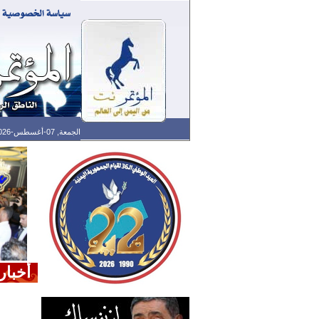
الجمعة, 07-أغسطس-2026 الساعة: 04:46 ص - آخر تحديث: 07:25 م (25: 04) بتوقيت غرينتش
أخبار