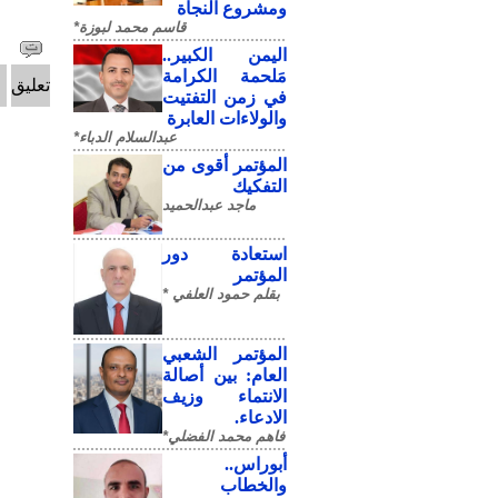
ومشروع النجاة
قاسم محمد لبوزة*
​اليمن الكبير..
مَلحمة الكرامة
تعليق
في زمن التفتيت
والولاءات العابرة
عبدالسلام الدباء*
المؤتمر أقوى من
التفكيك
ماجد عبدالحميد
استعادة دور
المؤتمر
بقلم حمود العلفي *
المؤتمر الشعبي
العام: بين أصالة
الانتماء وزيف
الادعاء.
فاهم محمد الفضلي*
أبوراس..
والخطاب