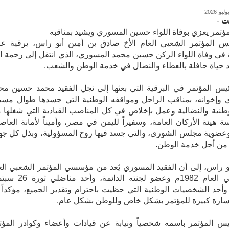
ت
-
ؤتمر يعزي بوفاة اللواء حسين المسوري ويشيد بمناقبه
س المؤتمر الشعبي العام الأخ صادق بن أمين أبو راس، برقية عز
في وفاة اللواء الركن حسين محمد المسوري، الذي انتقل إلى رحمة ال
د حياة حافلة بالعطاء والنضال في خدمة الوطن والشعب.
يس المؤتمر في البرقية التي بعثها إلى نجل الفقيد محمد حسين مح
 وإخوانه، بمناقب الراحل ومواقفه الوطنية التي جسدها طوال مسي
وطنية والنضالية وعمل بإخلاص في كل المناصب القيادية التي شغلها 
اسة هيئة الأركان العامة، وسفيراً لليمن في مصر، وأميناً لأمانة العاص
عضوية مجلس الشورى، والتي جسد فيها روح المسؤولية، وبذل كل جه
 من أجل خدمة الوطن.
و راس، إلى أن الفقيد المسوري يُعد من مؤسسي المؤتمر الشعبي الع
الألف في العام 1982م وعضو لجنته الدائمة، وأح
 وأحد الشخصيات الوطنية التي حظيت باحترام وتقدير الجميع، مؤكداً 
سارة كبيرة للمؤتمر بشكل خاص وللوطن بشكل عام.
يس المؤتمر باسمه شخصياً ونيابة عن قيادات وأعضاء وكوادر المؤت