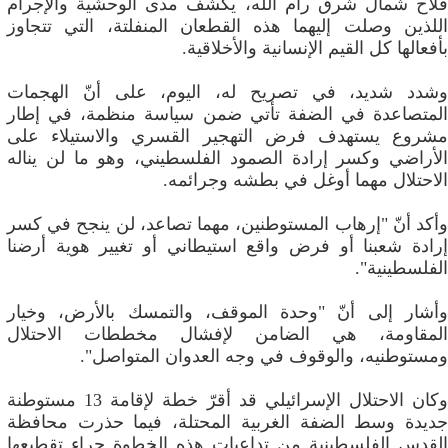
فلاح شمال شرق رام الله، يكشف مدى الوحشية والإجرام
اللذين وصلت إليهما هذه القطعان المنفلتة، التي تتجاوز
بأفعالها كل القيم الإنسانية والأخلاقية.
وشدد شديد، في تصريح له، اليوم، على أنّ الهجمات
المتصاعدة في الضفة تأتي ضمن سياسة منظمة، في إطار
مشروع يستهدف فرض التهجير القسري والاستيلاء على
الأراضي وكسر إرادة الصمود الفلسطيني، وهو ما لن يناله
الاحتلال مهما أوغل في بطشه وجرائمه.
وأكد أنّ "إرهاب المستوطنين، مهما تصاعد، لن ينجح في كسر
إرادة شعبنا أو فرض واقع استيطاني أو تغيير هوية أرضنا
الفلسطينية".
وأشار إلى أنّ "وحدة الموقف، والتمسك بالأرض، وخيار
المقاومة، هي الضامن لإفشال مخططات الاحتلال
ومستوطنيه، والوقوف في وجه العدوان المتواصل".
وكان الاحتلال الإسرائيلي قد أقرّ خطة لإقامة 13 مستوطنة
جديدة وسط الضفة الغربية المحتلة، فيما حذرت محافظة
القدس الفلسطينية من تداعيات هذه الخطوة جراء تقطيعها