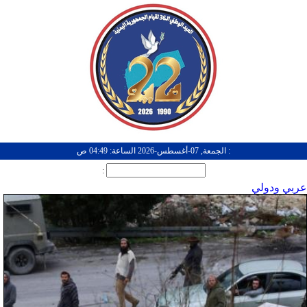
: الجمعة, 07-أغسطس-2026 الساعة: 04:49 ص
:
عربي ودولي