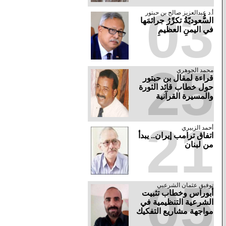
03
أ.د عبدالعزيز صالح بن حبتور
السُّعوديّةُ تكرِّرُ جرائمَها
في اليمنِ العظيمِ
25
محمد الجوهري
قراءة لمقال بن حبتور
حول خطاب قائد الثورة
والمسيرة القرآنية
21
أحمد الزبيري
اتفاق ترامب إيران.. يبدأ
من لبنان
05
توفيق عثمان الشرعبي
أبوراس وخطاب تثبيت
الشرعية التنظيمية في
مواجهة مشاريع التفكيك