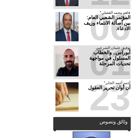
06
فاهم محمد الفضلي*
المؤتمر الشعبي العام:
بين أصالة الانتماء وزيف
الادعاء.
01
توفيق عثمان الشرعبي
أبوراس.. والخطاب
المسئول في مواجهة
تحديات المرحلة
23
أحمد أحمد الجابر*
آن أوان تحرير العقول
وثائق ونصوص