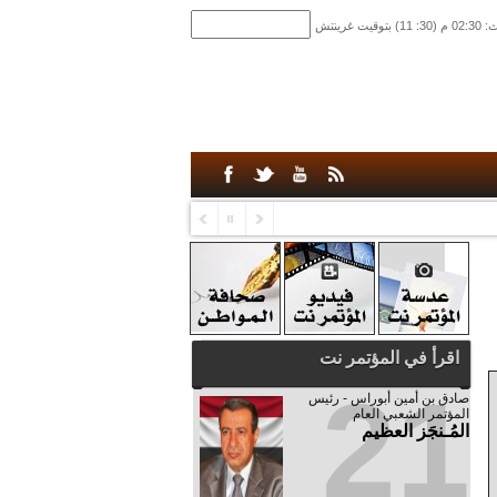
اقرأ في المؤتمر نت
21
صادق‮ ‬بن‮ ‬أمين‮ ‬أبوراس - رئيس‮
‬المؤتمر‮ ‬الشعبي‮ ‬العام
المُـنجَز العظيم