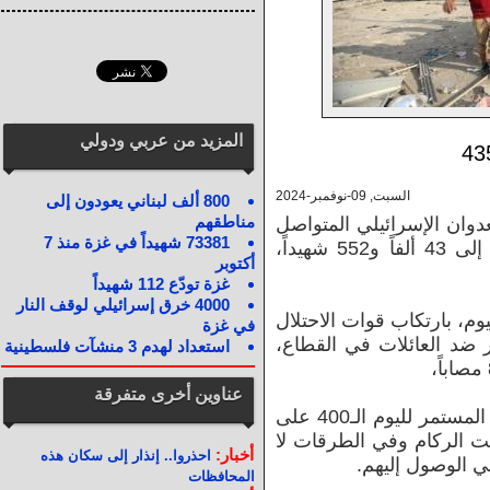
المزيد من عربي ودولي
السبت, 09-نوفمبر-2024
800 ألف لبناني يعودون إلى
مناطقهم
دوان الإسرائيلي المتواصل
73381 شهيداً في غزة منذ 7
على قطاع غزة منذ 7 أكتوبر 2023، إلى 43 ألفاً و552 شهيداً،
أكتوبر
غزة تودّع 112 شهيداً
4000 خرق إسرائيلي لوقف النار
وم، بارتكاب قوات الاحتلال
في غزة
ت الـ24 الماضية 4 مجازر ضد العائلات في القطاع،
استعداد لهدم 3 منشآت فلسطينية
عناوين أخرى متفرقة
وأضافت أنه نتيجة العدوان الإسرائيلي المستمر لليوم الـ400 على
ت الركام وفي الطرقات لا
أخبار:
احذروا.. إنذار إلى سكان هذه
ي الوصول إليهم.
المحافظات