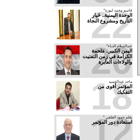
22
قاسم محمد لبوزة*
الوحدة اليمنية.. خَيار
التاريخ ومشروع النجاة
20
عبدالسلام الدباء*
​اليمن الكبير.. مَلحمة
الكرامة في زمن التفتيت
والولاءات العابرة
18
ماجد عبدالحميد
المؤتمر أقوى من
التفكيك
12
بقلم حمود العلفي *
استعادة دور المؤتمر