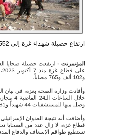
ارتفاع حصيلة شهداء غزة إلى 43552
المؤتمرنت -
ارتفعت حصيلة ضحايا الع
و102 ألف و765 مصاباً.
وأفادت وزارة الصحة بغزة، في بيان الي
خلال الساعا
وصل منها للمستشفيات 44 شهيداً و81 مصاباً،
قطاع غزة، لا زال عدد من الضحايا تح
تستطيع طواقم الإسعاف والدفاع المدن