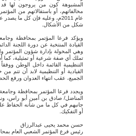
المشبوهة كون من يروجون لها قد ف
مخالفاتهم، أو باستقالاتهم من المؤتم
عام 2011م، وعليه فإن كل ما يص
شكل من الأشكال.
ويؤكد فرعا المؤتمر بمحافظة وجامعة
وهي المخولة بإدارة شؤون المؤتمر وات
تملك أي صفة شرعية أو تمثيلية، كما أ
التنظيمية القائمة داخل الوطن ووفقاً 
القيادية أو التنظيمية لابد أن تتم
الجميع، عقب انتهاء العدوان ورفع الح
ويجدد فرعا المؤتمر بمحافظة وجامعة ذ
المناضل/ صادق بن أمين أبو راس، ونوا
جانبهم في كل ما من شأنه الحفاظ عل
أو التفكيك.
حسن محمد يحيى عبدالرزاق
رئيس فرع المؤتمر الشعبي العام بمحا