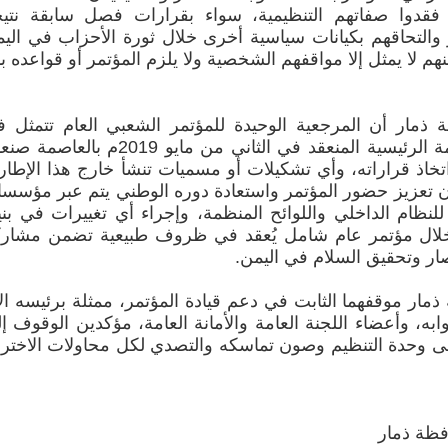
قدوا صفاتهم التنظيمية، سواء بقرارات فصل سابقة نتيج
ر والتحاقهم بكيانات سياسية أخرى خلال ثورة الأحزاب في الي
در عنهم لا يمثل إلا مواقفهم الشخصية ولا يلزم المؤتمر أو قواعده ب
 ذمار أن المرجعية الوحيدة للمؤتمر الشعبي العام تتمثل 
القيادة المنتخبة عن دورة اللجنة الدائمة الرئيسية المنعقد في الثاني من مايو 2019م بال
خاذ قراراته، وأي تشكيلات أو مسميات تنشأ خارج هذا الإطار 
ن تعزيز حضور المؤتمر واستعادة دوره الوطني يتم عبر مؤسسا
للنظام الداخلي واللوائح المنظمة، وإجراء أي تغييرات في بني
 من خلال مؤتمر عام شامل يُعقد في ظروف طبيعية تضمن مشار
صار وتحقيق السلام في اليمن.
مار موقفهما الثابت في دعم قيادة المؤتمر، ممثلة برئيسه ال
به، وأعضاء اللجنة العامة والأمانة العامة، مؤكدين الوقوف إ
ى وحدة التنظيم وصون تماسكه والتصدي لكل محاولات الاختر
فظة ذمار