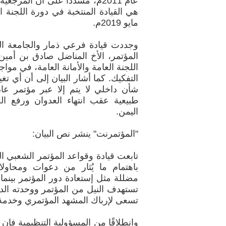
عام 2011م، مشدداً على أن المرج
هي القيادة المنتخبة في دورة اللجنة ا
مايو 2019م.
وجددت قيادة فرعي ذمار والجامعة 
المؤتمر، الأخ المناضل صادق بن أمين
اللجنة العامة والأمانة العامة، في موا
التفكيك. كما أشار البيان إلى أن أي تغي
شأن داخلي لا يتم إلا عبر مؤتمر 
طبيعية عقب انتهاء العدوان ورفع ا
اليمن.
"المؤتمرنت" ينشر نص البيان:
تابعت قيادة وقواعد المؤتمر الشعبي ا
باهتمام ما يُثار من دعوات ومحاو
مضللة مثل إستعادة دور المؤتمر بينم
تستهدف النيل من المؤتمر ووحدته الد
تسعى لإرباك المشهد المؤتمري وخدمة
وانطلاقًا من المسؤولية التنظيمية فإ