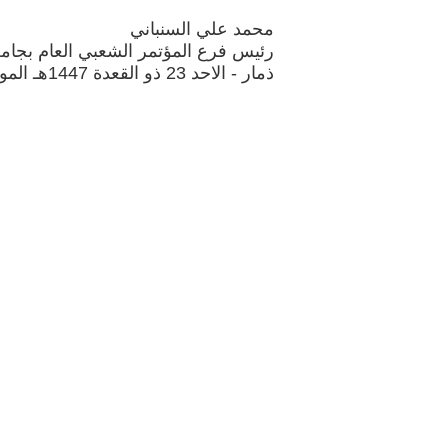
محمد علي السنباني
رئيس فرع المؤتمر الشعبي العام بجامع
ذمار - الاحد 23 ذو القعدة 1447هـ الموافق 10 مايو 2026م