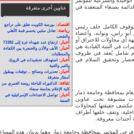
عية الوحيدة والشرعية للمؤتمر
لدائمة بصنعاء المنعقدة في
عناوين أخرى متفرقة
اقتصاد:
بورصة الكويت تغلق على تراجع
الوقوف الكامل خلف رئيس
رياضة:
تعادل سلبي يحسم قمة الأهلي
 أبو راس، ونوابه، وأعضاء
والشعب
جهة أي محاولات للاختراق أو
أخبار:
ارتفاع عدد شهداء غزة إلى 73382
يرات في البنية القيادية هي
أخبار:
الأنف والأذن والحنجرة بين الكفاءة
عام شامل يُعقد في ظروف
والمتطلبات
لحصار وتحقيق السلام في
أخبار:
استهداف تحشيدات في الرويك
والعبر والثنية
أخبار:
تحذيرات ونصائح .. توقعات بهطول
أمطار متفرقة
ثقافة:
الدكتوراه للباحثة روضة العمري من
كلية الإعلام بجامعة صنعاء
لعام بمحافظة وجامعة ذمار
أخبار:
تواصل الاعتداءات الإسرائيلية في
لات مشبوهة تحت عناوين
الضفة
ا تنكشف حقيقتها كمحاولات
اخلية، وتقف خلفها أطراف
 أجندات معروفة.
ن فرعي المؤتمر بمحافظة وجامعة ذمار وهما يدينان هذه المسا