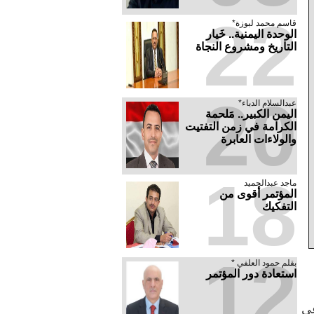
22
قاسم محمد لبوزة*
الوحدة اليمنية.. خَيار
التاريخ ومشروع النجاة
20
عبدالسلام الدباء*
​اليمن الكبير.. مَلحمة
الكرامة في زمن التفتيت
والولاءات العابرة
18
ماجد عبدالحميد
المؤتمر أقوى من
التفكيك
12
بقلم حمود العلفي *
استعادة دور المؤتمر
عي