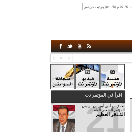
اقرأ في المؤتمر نت
21
صادق‮ ‬بن‮ ‬أمين‮ ‬أبوراس - رئيس‮
‬المؤتمر‮ ‬الشعبي‮ ‬العام
المُـنجَز العظيم