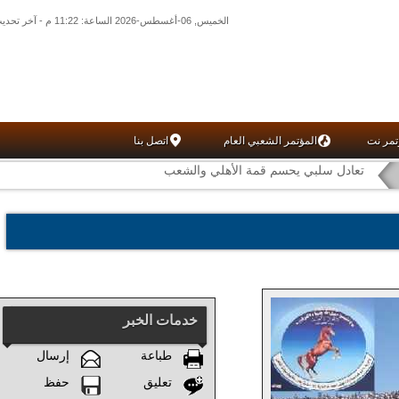
الخميس, 06-أغسطس-2026 الساعة: 11:22 م - آخر تحديث: 07:25 م (25: 04) بتوقيت غرينتش
تمر نت
المؤتمر الشعبي العام
اتصل بنا
تعادل سلبي يحسم قمة الأهلي والشعب
خدمات الخبر
طباعة
إرسال
تعليق
حفظ