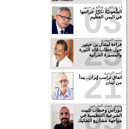
03
أ.د عبدالعزيز صالح بن حبتور
السُّعوديّةُ تكرِّرُ جرائمَها
في اليمنِ العظيمِ
25
محمد الجوهري
قراءة لمقال بن حبتور
حول خطاب قائد الثورة
والمسيرة القرآنية
21
أحمد الزبيري
اتفاق ترامب إيران.. يبدأ
من لبنان
05
توفيق عثمان الشرعبي
أبوراس وخطاب تثبيت
الشرعية التنظيمية في
مواجهة مشاريع التفكيك