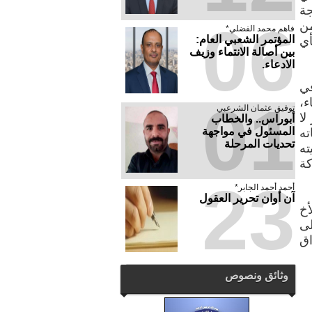
ة
06
من
فاهم محمد الفضلي*
المؤتمر الشعبي العام:
أي
بين أصالة الانتماء وزيف
الادعاء.
في
01
عاصمة صنعاء،
توفيق عثمان الشرعبي
لا
أبوراس.. والخطاب
المسئول في مواجهة
ته
تحديات المرحلة
ته
كة
23
أحمد أحمد الجابر*
آن أوان تحرير العقول
أخ
لى
اق
وثائق ونصوص