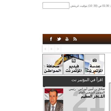
اقرأ في المؤتمر نت
21
صادق‮ ‬بن‮ ‬أمين‮ ‬أبوراس - رئيس‮
‬المؤتمر‮ ‬الشعبي‮ ‬العام
المُـنجَز العظيم