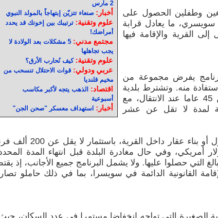
2 مارس
لغين وطفلين الحصول على
أخبار:
صنعاء تتزيّن إبتهاجاً بالمولد النبوي
علوم وتقنية:
لى 70 ألف فرنك سويسري، ما يعادل قرابة
ترتيبك بين إخوتك قد يحدد
أمراضك!
ل إلى القرية والإقامة فيها
مجتمع مدني:
5 مشكلات بعد الولادة لا
يجب تجاهلها
علوم وتقنية:
كيف نُحارب الأرق؟
عربي ودولي:
قوات الاحتلال تنسحب من
لبرنامج يفرض مجموعة من
مخيم قلنديا
ستفادة منه. وتشترط بلدية
اقتصاد:
الذهب يتجه لأكبر مكاسب
ألبينن أن يكون عمر المتقدم أقل من 45 عاما عند الانتقال، مع
أسبوعية
أخبار:
قرية لمدة لا تقل عن عشر
استهداف معسكر "صحن الجن"
كما يتوجب على المشاركين شراء منزل أو بناء عقار داخل القرية، باستثمار لا
ما يقارب 240 ألف دولار أمريكي، وفي حال مغادرة البلدة قبل انتهاء المدة المحد
لغ التي حصلوا عليها. ولا يشمل البرنامج جميع الأجانب، إذ يقت
امة القانونية الدائمة في سويسرا، بما في ذلك حاملو تصار
ة الصغيرة التي تواجه انخفاضا مستمرا في عدد السكان، حيث 