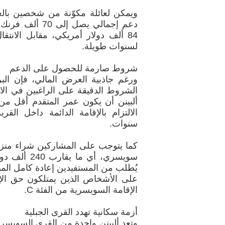
ويمكن لعائلة مكوّنة من شخصين با
دعم إجمالي يصل إ
84 ألف دولار أمريكي، مقابل الانتقا
لسنوات طويلة.
شروط صارمة للحصول على الدعم
ورغم جاذبية العرض المالي، فإن ا
الشروط الدقيقة على الراغبين في الا
الالتزام بالإقامة الدائمة داخل ال
سنوات.
سويسري، أي 
يُطلب من المستفيدين إعادة كامل المبا
على الأشخاص الذين يمتلكون حق الإق
الإقامة السويسرية من الفئة C.
أزمة سكانية تهدد القرى الجبلية
وتعد ألبينن واحدة من القرى السويسري