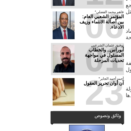
اجع
06
ثل
فاهم محمد الفضلي*
المؤتمر الشعبي العام:
بين أصالة الانتماء وزيف
الادعاء.
اد
حة
01
توفيق عثمان الشرعبي
أبوراس.. والخطاب
المسئول في مواجهة
تحديات المرحلة
فة
ول
23
أحمد أحمد الجابر*
آن أوان تحرير العقول
لة
ها
وثائق ونصوص