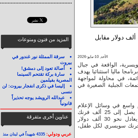
بحثاً عن سكان جُدد: بلدة تدفع 84 ألف دولار مقابل
المزيد من فنون ومنوعات
سرقة الممثلة نور غندور في
الأحد, 10-مايو-2026
بيروت
ويسرية، الواقعة في جبال
أصالة تعود إلى دمشق!
نامجا ماليا استثنائيا يهدف
سارة بركة تقتحم السينما
ئمة، في محاولة لمواجهة
المصرية بفيلمين
تمعات الجبلية الصغيرة في
إليسا في ذكرى انفجار بيروت: لن
ننسى
عبدالله الرويشد يوجه تحذيراً
قانونياً
 واسع في وسائل الإعلام
الأوروبية، تمنح السلطات المحلية ما يصل إلى 25 ألف فرنك
عناوين أخرى متفرقة
سويسري لكل شخص بالغ، أي ما يعادل نحو 30 ألف دولار
ا، إضافة إلى 10 آلاف فرنك سويسري لكل طفل،
عربي ودولي:
4335 شهيداً في لبنان منذ