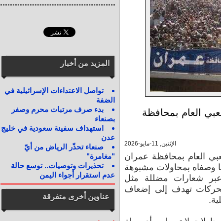
المزيد من أخبار
تواصل الاعتداءات الإسرائيلية في
الضفة
بدء صرف مرتبات محرم وصفر
بي العام بمحافظة
بصنعاء
استهداف سفينة سعودية في خليج
عدن
الإثنين, 11-مايو-2026
صنعاء تحذّر الرياض من أيّ
عبي العام بمحافظة عمران
"مغامرة"
تحذيرات وتوصيات.. توسع حالة
 ما وصفاه بمحاولات مشبوهة
عدم استقرار أجواء اليمن
عبر شعارات مضللة مثل
لتحركات تهدف إلى إضعاف
عناوين أخرى متفرقة
ية.