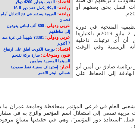
محاولات لا تربطهم أي صلة
اقتصاد:
الذهب يتجاوز 4200 دولار
ارات فصل بحق بعضهم أو
رياضة:
المكلا يكمل عقد دور الـ16
رياضة:
العروبة يسقط في فخ التعادل أمام
فحمان
عربي ودولي:
800 ألف لبناني يعودون
نظيمية المنتخبة في دورة
إلى مناطقهم
اللجنة الدائمة الرئيسية المنعقدة في 2 مايو 2019م باعتبارها
عربي ودولي:
73381 شهيداً في غزة منذ
ن أن أي ترتيبات داخلية
7 أكتوبر
ته الرسمية وفي الوقت
اقتصاد:
بورصة الكويت تُغلق على ارتفاع
فنون ومنوعات:
سارة بركة تقتحم
السينما المصرية بفيلمين
ر برئاسة صادق بن أمين أبو
أخبار:
إستهداف سفينة نفط سعودية
الهادفة إلى الحفاظ على
شمالي البحر الاحمر
الشعبي العام في فرعي المؤتمر بمحافظة وجامعة عمران ما ي
 مريبة تسعى إلى استغلال اسم المؤتمر والزج به في مشار
بيل "استعادة دور المؤتمر"، وهي في حقيقتها مساعٍ مرفو
.