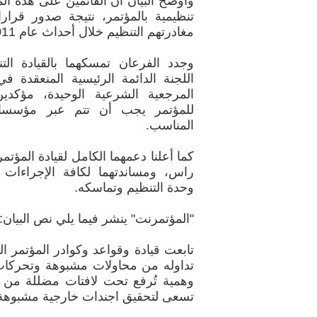
وأوضح البيان أن القائمين على هذه ال
تنظيمية بالمؤتمر، نتيجة صدور قر
مغادرتهم التنظيم خلال أحداث عام 2011م.
وجدد الفرعان تمسكهما بالقيادة الت
المرجعية الشرعية الوحيدة، مؤكدي
للمؤتمر يجب أن تتم عبر مؤسسا
المناسب.
كما أعلنا دعمهما الكامل لقيادة المؤتم
راس، ومساندتهما لكافة الإجراءات 
وحدة التنظيم وتماسكه.
"المؤتمرنت" ينشر فيما يلي نص البيان:
تابعت قيادة وقواعد وكوادر المؤتمر 
تداوله من محاولات مشبوهة وتحركات
وهمية تُرفع تحت لافتات مضللة من ق
تسعى لتحقيق اجندات خارجية مشبوهة 