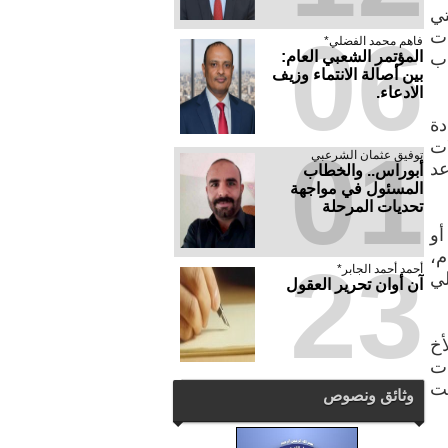
تي
06
ات
فاهم محمد الفضلي*
المؤتمر الشعبي العام:
اب
بين أصالة الانتماء وزيف
الادعاء.
دة
01
 أي محاولات
توفيق عثمان الشرعبي
عد
أبوراس.. والخطاب
المسئول في مواجهة
تحديات المرحلة
أو
م،
23
أحمد أحمد الجابر*
لي
آن أوان تحرير العقول
أخ
ات
بت
وثائق ونصوص