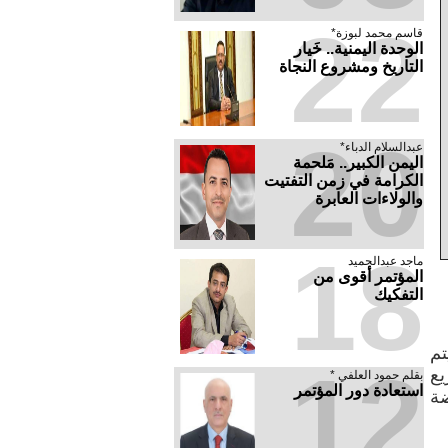
22
قاسم محمد لبوزة*
الوحدة اليمنية.. خَيار
التاريخ ومشروع النجاة
20
عبدالسلام الدباء*
​اليمن الكبير.. مَلحمة
الكرامة في زمن التفتيت
والولاءات العابرة
18
ماجد عبدالحميد
المؤتمر أقوى من
التفكيك
تم
12
يع
بقلم حمود العلفي *
استعادة دور المؤتمر
ضة