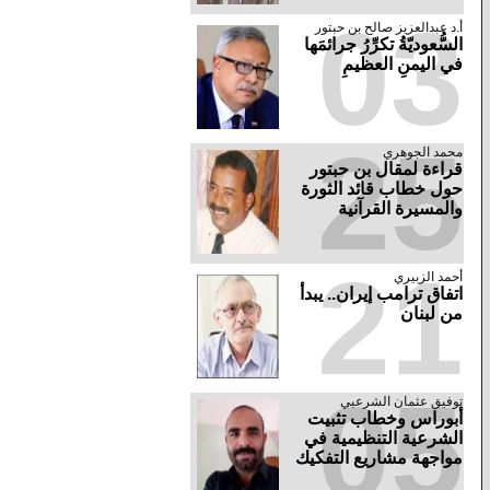
03
أ.د عبدالعزيز صالح بن حبتور
السُّعوديّةُ تكرِّرُ جرائمَها
في اليمنِ العظيمِ
25
محمد الجوهري
قراءة لمقال بن حبتور
حول خطاب قائد الثورة
والمسيرة القرآنية
21
أحمد الزبيري
اتفاق ترامب إيران.. يبدأ
من لبنان
05
توفيق عثمان الشرعبي
أبوراس وخطاب تثبيت
الشرعية التنظيمية في
مواجهة مشاريع التفكيك