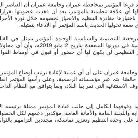
ؤكد فرعا المؤتمر بمحافظة عمران وجامعة عمران أن العناصر ال
ا أي علاقة تنظيمية بالمؤتمر، بعد أن فقدت عضويتها بقرار
ختيارها مغادرة التنظيم والانحياز لخصومه خلال ثورة الأحز
رجعية التنظيمية والسياسية الوحيدة للمؤتمر تتمثل في القيا
المنتخبة من قبل اللجنة الدائمة الرئيسية في دورتها المنعقدة بتاريخ 2 مايو 2019م، وأن
ار التنظيمي لن يكون لها أي حضور أو قبول في أوساط القوا
جامعة عمران على أن أي عملية لإعادة ترتيب أوضاع المؤتمر 
ًا خالصًا، يتم عبر مؤسساته الرسمية، وعلى رأسها المؤتمر العا
لاستثنائية التي تمر بها البلاد، وبما يتوافق مع النظام الداخ
 وقوفهما الكامل إلى جانب قيادة المؤتمر ممثلة برئيسه ال
به واللجنة العامة والأمانة العامة، مؤكدين دعمهم لكل الخطو
اظ على وحدة التنظيم وتعزيز تماسكه، مجددين التزامهم بالثوا