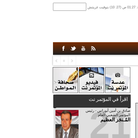
اقرأ في المؤتمر نت
21
صادق‮ ‬بن‮ ‬أمين‮ ‬أبوراس - رئيس‮
‬المؤتمر‮ ‬الشعبي‮ ‬العام
المُـنجَز العظيم