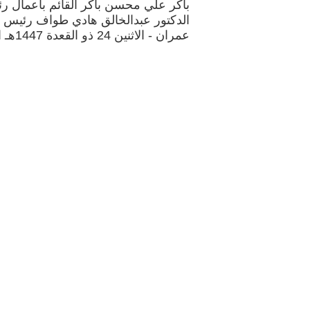
باكر علي محسن باكر القائم بأعمال ر
الدكتور عبدالخالق هادي طواف رئيس ف
عمران - الاثنين 24 ذو القعدة 1447هـ الموافق 11 مايو 2026م