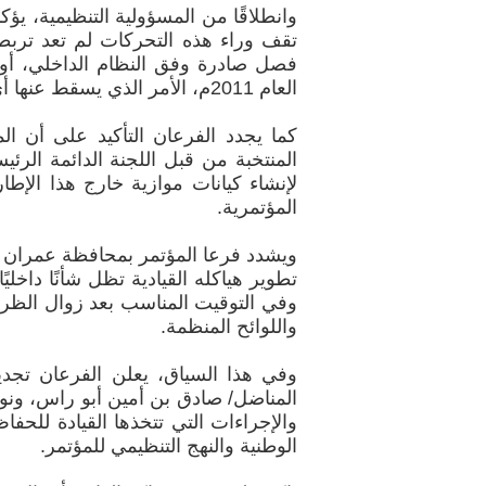
وانطلاقًا من المسؤولية التنظيمية، ي
تقف وراء هذه التحركات لم تعد تربطه
فصل صادرة وفق النظام الداخلي، أو با
العام 2011م، الأمر الذي يسقط عنها أي صفة تخولها الحديث باسم المؤتمر أو الادعاء بتمثيله.
كما يجدد الفرعان التأكيد على أن الم
لإنشاء كيانات موازية خارج هذا الإط
المؤتمرية.
ويشدد فرعا المؤتمر بمحافظة عمران و
تطوير هياكله القيادية تظل شأنًا داخلي
وفي التوقيت المناسب بعد زوال الظروف ا
واللوائح المنظمة.
وفي هذا السياق، يعلن الفرعان تجديد
المناضل/ صادق بن أمين أبو راس، ونوا
والإجراءات التي تتخذها القيادة للحف
الوطنية والنهج التنظيمي للمؤتمر.