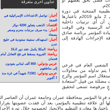
ارات فصل بحق بعضهم أو
عناوين أخرى متفرقة
نظيمية المنتخبة في دورة
أخبار:
تواصل الاعتداءات الإسرائيلية في
اللجنة الدائمة الرئيسية المنعقدة في 2 مايو 2019م باعتبارها
الضفة
ن أن أي ترتيبات داخلية
اقتصاد:
الذهب يتجاوز 4200 دولار
ته الرسمية وفي الوقت
أخبار:
بدء صرف مرتبات محرم وصفر
يادة المؤتمر برئاسة صادق
بصنعاء
 الإجراءات الهادفة إلى
أخبار:
استهداف سفينة سعودية في خليج
عدن
رياضة:
المكلا يكمل عقد دور الـ16
رياضة:
العروبة يسقط في فخ التعادل أمام
فحمان
عربي ودولي:
800 ألف لبناني يعودون
ر الشعبي العام في فرعي
إلى مناطقهم
 يتم تداوله من محاولات
عربي ودولي:
73381 شهيداً في غزة منذ
غلال اسم المؤتمر والزج
7 أكتوبر
ت مضللة من قبيل "استعادة
اعٍ مرفوضة تسعى لتحقيق
ؤكد فرعا المؤتمر بمحافظة عمران وجامعة عمران أن العناصر ال
ا أي علاقة تنظيمية بالمؤتمر، بعد أن فقدت عضويتها بقرار
ختيارها مغادرة التنظيم والانحياز لخصومه خلال ثورة الأحز