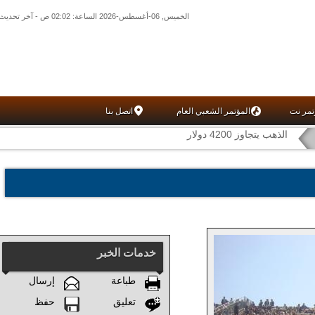
الخميس, 06-أغسطس-2026 الساعة: 02:02 ص - آخر تحديث: 01:27 ص (27: 10) بتوقيت غرينتش
تمر نت
المؤتمر الشعبي العام
اتصل بنا
الذهب يتجاوز 4200 دولار
خدمات الخبر
طباعة
إرسال
تعليق
حفظ