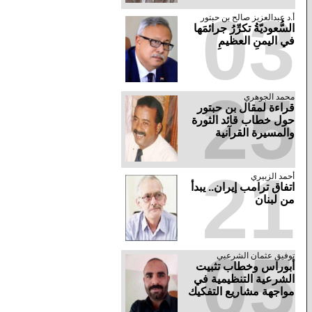
03
أ.د عبدالعزيز صالح بن حبتور
السُّعوديّةُ تكرِّرُ جرائمَها
في اليمنِ العظيمِ
25
محمد الجوهري
قراءة لمقال بن حبتور
حول خطاب قائد الثورة
والمسيرة القرآنية
21
أحمد الزبيري
اتفاق ترامب إيران.. يبدأ
من لبنان
05
توفيق عثمان الشرعبي
أبوراس وخطاب تثبيت
الشرعية التنظيمية في
مواجهة مشاريع التفكيك