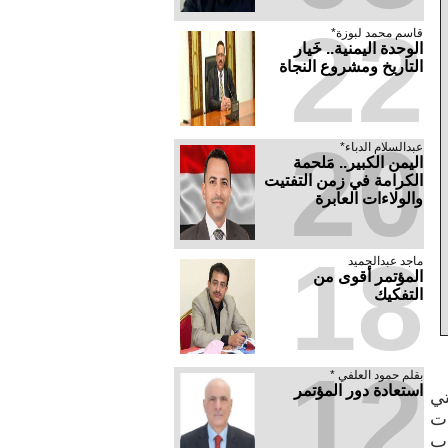
22
قاسم محمد لبوزة*
الوحدة اليمنية.. خَيار
التاريخ ومشروع النجاة
20
عبدالسلام الدباء*
​اليمن الكبير.. مَلحمة
الكرامة في زمن التفتيت
والولاءات العابرة
18
ماجد عبدالحميد
المؤتمر أقوى من
التفكيك
12
بقلم حمود العلفي *
استعادة دور المؤتمر
تي
ات
اب