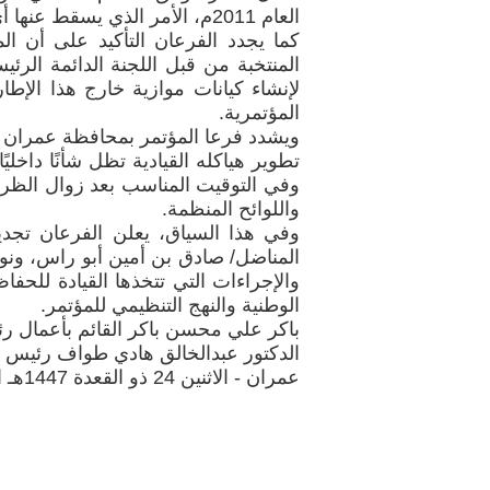
العام 2011م، الأمر الذي يسقط عنها أي صفة تخولها الحديث باسم المؤتمر أو الادعاء بتمثيله.
كما يجدد الفرعان التأكيد على أن الم
لإنشاء كيانات موازية خارج هذا الإط
المؤتمرية.
ويشدد فرعا المؤتمر بمحافظة عمران و
تطوير هياكله القيادية تظل شأنًا داخلي
وفي التوقيت المناسب بعد زوال الظروف ا
واللوائح المنظمة.
وفي هذا السياق، يعلن الفرعان تجديد
المناضل/ صادق بن أمين أبو راس، ونوا
والإجراءات التي تتخذها القيادة للحف
الوطنية والنهج التنظيمي للمؤتمر.
باكر علي محسن باكر القائم بأعمال ر
الدكتور عبدالخالق هادي طواف رئيس ف
عمران - الاثنين 24 ذو القعدة 1447هـ الموافق 11 مايو 2026م