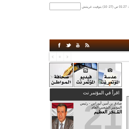
اقرأ في المؤتمر نت
21
صادق‮ ‬بن‮ ‬أمين‮ ‬أبوراس - رئيس‮
‬المؤتمر‮ ‬الشعبي‮ ‬العام
المُـنجَز العظيم