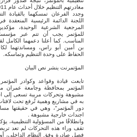
تنظيمية بالمؤتمر، نتيجة صدور قر
مغادرتهم التنظيم خلال أحداث عام 2011م.
وجدد الفرعان تمسكهما بالقيادة الت
المرجعية الشرعية الوحيدة، مؤكدي
للمؤتمر يجب أن تتم عبر مؤسسا
المناسب. كما أعلنا دعمهما الكامل لق
بن أمين أبو راس، ومساندتهما لكافة
الحفاظ على وحدة التنظيم وتماسكه.
المؤتمرنت ينشر نص البيان
تابعت قيادة وقواعد وكوادر المؤتم
المؤتمر بمحافظة وجامعة عمران ما
مشبوهة وتحركات مريبة تسعى إلى است
به في مشاريع وهمية تُرفع تحت لافتا
دور المؤتمر"، وهي في حقيقتها مس
اجندات خارجية مشبوهة .
وانطلاقًا من المسؤولية التنظيمية، ي
تقف وراء هذه التحركات لم تعد تربطه
فصل صادرة وفق النظام الداخلي، أو با