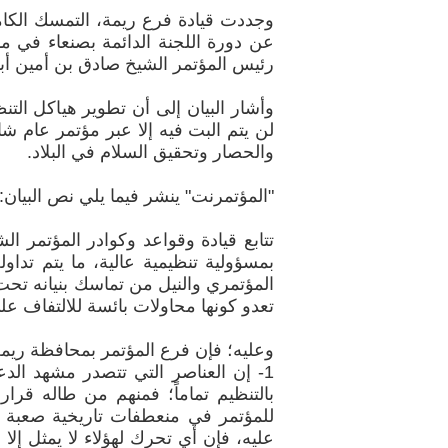
وجددت قيادة فرع ريمة، التمسك الكامل
رئيس المؤتمر الشيخ صادق بن أمين أب
وأشار البيان إلى أن تطوير هياكل ال
لن يتم البت فيه إلا عبر مؤتمر عام شام
والحصار وتحقيق السلام في البلاد.
"المؤتمرنت" ينشر فيما يلي نص البيان:
تتابع قيادة وقواعد وكوادر المؤتمر ا
بمسؤولية تنظيمية عالية، ما يتم ت
المؤتمري والنيل من تماسك بنيانه تحت
تعدو كونها محاولات بائسة للالتفاف ع
وعليه؛ فإن فرع المؤتمر بمحافظة ريمة ي
1- إن العناصر التي تتصدر مشهد ال
بالتنظيم تماماً؛ فمنهم من طاله قر
عليه، فإن أي تحرك لهؤلاء لا يمثل إلا 