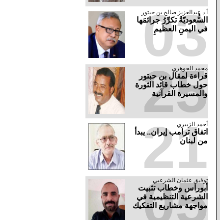
03
أ.د عبدالعزيز صالح بن حبتور
السُّعوديّةُ تكرِّرُ جرائمَها
في اليمنِ العظيمِ
25
محمد الجوهري
قراءة لمقال بن حبتور
حول خطاب قائد الثورة
والمسيرة القرآنية
21
أحمد الزبيري
اتفاق ترامب إيران.. يبدأ
من لبنان
05
توفيق عثمان الشرعبي
أبوراس وخطاب تثبيت
الشرعية التنظيمية في
مواجهة مشاريع التفكيك