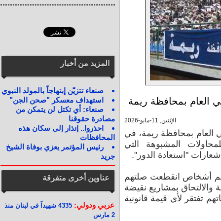
المزيد من أخبار
صنعاء تتزيّن إبتهاجاً بالمولد النبوي
ي العام بمحافظة ريمة
استهداف معسكر "صحن الجن"
صنعاء: أي تكتل لن يتمكن من
مصادرة حقوقنا
الإثنين, 11-مايو-2026
احذروا.. إنذار إلى سكان هذه
 العام بمحافظة ريمة، في
المحافظات
حاولات المشبوهة التي
رئيس المؤتمر يعزي بوفاة الشيخ
عارات "استعادة الدور".
جريد
 هم أشخاص انقطعت صلتهم
عناوين أخرى متفرقة
ة والالتحاق بمشاريع نقيضة
تحركاتهم تفتقر لأي قيمة قانونية
عربي ودولي:
4335 شهيداً في لبنان منذ
2 مارس