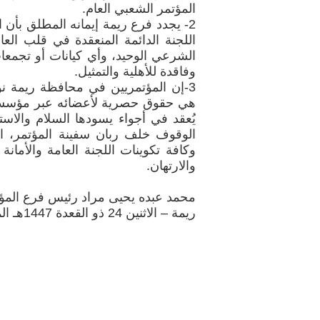
المؤتمر الشعبي العام.
2- يجدد فرع ريمة إيمانه المطلق بأ
الشرعي الوحيد، وأي كيانات أو تجمعا
وفاقدة للأهلية والتمثيل.
3-إن المؤتمريين في محافظة ريمة نؤك
هي حقوق حصرية لأعضائه عبر مؤسساته
يُعقد في أجواء يسودها السلام والاست
الوقوف خلف ربان سفينة المؤتمر، ال
وكافة تكوينات اللجنة العامة والأما
والارتهان.
محمد عبده يحيى مراد رئيس فرع المؤت
ريمة – الاثنين 24 ذو القعدة 1447هـ الموافق 11 مايو 2026م