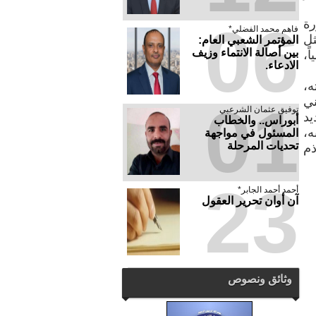
06
رة
فاهم محمد الفضلي*
 الممثل
المؤتمر الشعبي العام:
بين أصالة الانتماء وزيف
ً،
الادعاء.
ه،
ني
01
توفيق عثمان الشرعبي
يد
أبوراس.. والخطاب
ه،
المسئول في مواجهة
تحديات المرحلة
ذم
23
أحمد أحمد الجابر*
آن أوان تحرير العقول
وثائق ونصوص