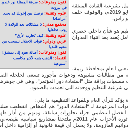
فنون ومنوعات:
سرقة الممثلة نور غندور
 بشرعية القيادة المنبثقة
في بيروت
عن دورة اللجنة الدائمة بصنعاء في مايو 2019م، والوقوف خلف
علوم وتقنية:
ترتيبك بين إخوتك قد يحدد
و راس.
أمراضك!
مجتمع مدني:
5 مشكلات بعد الولادة لا
يجب تجاهلها
تنظيم هو شأن داخلي حصري
علوم وتقنية:
كيف نُحارب الأرق؟
ل يُعقد بعد انتهاء العدوان
عربي ودولي:
قوات الاحتلال تنسحب من
مخيم قلنديا
فنون ومنوعات:
أصالة تعود إلى دمشق!
اقتصاد:
الذهب يتجه لأكبر مكاسب
أسبوعية
لشعبي العام بمحافظة ريمة،
داوله من مطالبات مشبوهة ودعوات مأجورة تسعى لخلخلة ال
 مسميات براقة مثل "استعادة دور المؤتمر"، وهي في جوهرها 
لى شرعية التنظيم ووحدته التي تعمدت بالصمود.
ؤكد للرأي العام وللقواعد التنظيمية ما يلي:
دعوات المزعومة لـ "استعادة الدور" هم أشخاص انقطعت صلت
ار الفصل التنظيمي جراء تجاوزات سابقة، ومنهم من أدار ظه
للمؤتمر في منعطفات تاريخية صعبة ثورة الأحزاب عام 2011م ملتحقاً بمشاريع سياسية نقيضة،و
ذواتهم المأزومة، ولا يحمل أي قيمة قانونية أو إلزامية داخل أ