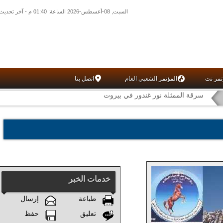
السبت, 08-أغسطس-2026 الساعة: 01:40 م - آخر تحديث: 01:30 ص (30: 10) بتوقيت غرينتش
تمر نت
المؤتمر الشعبي العام
اتصل بنا
سرقة الممثلة نور غندور في بيروت
خدمات الخبر
طباعة
إرسال
تعليق
حفظ