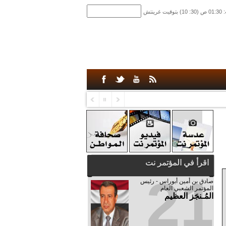
اقرأ في المؤتمر نت
21
صادق‮ ‬بن‮ ‬أمين‮ ‬أبوراس - رئيس‮
‬المؤتمر‮ ‬الشعبي‮ ‬العام
المُـنجَز العظيم