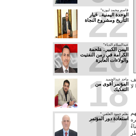
22
قاسم محمد لبوزة*
الوحدة اليمنية.. خَيار
التاريخ ومشروع النجاة
20
عبدالسلام الدباء*
​اليمن الكبير.. مَلحمة
الكرامة في زمن التفتيت
والولاءات العابرة
18
صف
ماجد عبدالحميد
المؤتمر أقوى من
لا
التفكيك
12
هم
بقلم حمود العلفي *
استعادة دور المؤتمر
ره
بناءً
طر