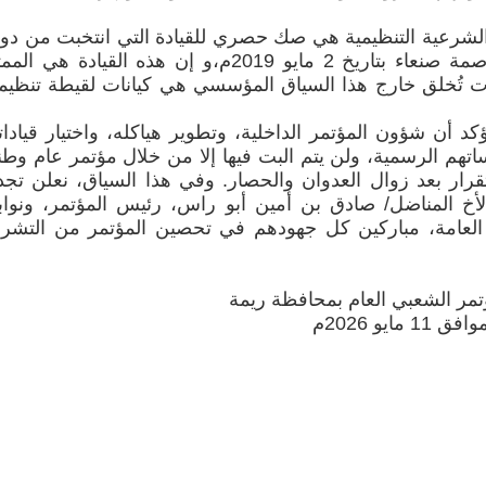
ن الشرعية التنظيمية هي صك حصري للقيادة التي انتخبت من دو
اللجنة الدائمة المنعقدة في قلب العاصمة صنعاء بتاريخ 2 مايو 2019م،و إن هذه القيادة هي
ت تُخلق خارج هذا السياق المؤسسي هي كيانات لقيطة تنظيميا
د أن شؤون المؤتمر الداخلية، وتطوير هياكله، واختيار قيادات
م الرسمية، ولن يتم البت فيها إلا من خلال مؤتمر عام وط
قرار بعد زوال العدوان والحصار. وفي هذا السياق، نعلن تجد
أخ المناضل/ صادق بن أمين أبو راس، رئيس المؤتمر، ونواب
نة العامة، مباركين كل جهودهم في تحصين المؤتمر من التشر
مر الشعبي العام بمحافظة ريمة