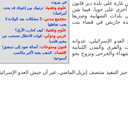
في بيروت
 غارة على بلدة دير قانون
علوم وتقنية:
ترتيبك بين إخوتك قد يحدد
 أخرى على جويا، فيما شن
أمراضك!
 بلدات الشهابية وصريفا
مجتمع مدني:
5 مشكلات بعد الولادة لا
لدة حاريص في قضاء بنت
يجب تجاهلها
علوم وتقنية:
كيف نُحارب الأرق؟
عربي ودولي:
قوات الاحتلال تنسحب من
لعدو الإسرائيلي، عدوانه
مخيم قلنديا
 والقرى والمدن اللبنانية
فنون ومنوعات:
أصالة تعود إلى دمشق!
اقتصاد:
لشهداء والجرحى ونزوح نحو
الذهب يتجه لأكبر مكاسب
أسبوعية
يز التنفيذ منتصف إبريل الماضي، غير أن جيش العدو الإسرائي