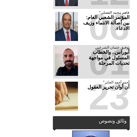
06
فاهم محمد الفضلي*
المؤتمر الشعبي العام:
بين أصالة الانتماء وزيف
الادعاء.
01
توفيق عثمان الشرعبي
أبوراس.. والخطاب
المسئول في مواجهة
تحديات المرحلة
23
أحمد أحمد الجابر*
آن أوان تحرير العقول
وثائق ونصوص