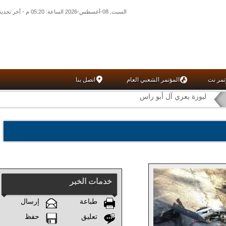
السبت, 08-أغسطس-2026 الساعة: 05:20 م - آخر تحديث: 04:47 م (47: 01) بتوقيت غرينتش
تمر نت
المؤتمر الشعبي العام
اتصل بنا
لبوزة يعزي آل أبو راس
خدمات الخبر
طباعة
إرسال
تعليق
حفظ