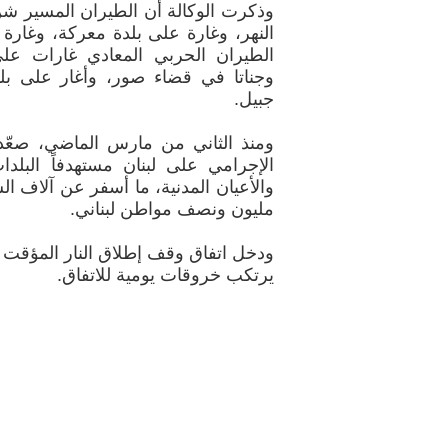
وذكرت الوكالة أن الطيران المسير شن
النهر، وغارة على بلدة معركة، وغارة
الطيران الحربي المعادي غارات على
وجناتا في قضاء صور، وأغار على ب
جبيل.
ومنذ الثاني من مارس الماضي، صعّد ا
الإجرامي على لبنان مستهدفاً البلدات
والأعيان المدنية، ما أسفر عن آلاف ا
مليون ونصف مواطن لبناني.
ودخل اتفاق وقف إطلاق النار المؤقت ح
يرتكب خروقات يومية للاتفاق.