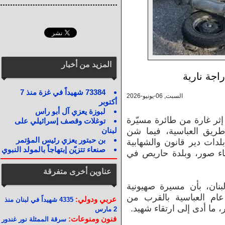
المزيد من أخبار
اجة نارية
73384 شهيداً في غزة منذ 7
السبت, 06-يونيو-2026
أكتوبر
لبوزة يعزي آل أبو راس
إثر غارة من طائرة مسيّرة
توغلات وقصف إسرائيلي على
طريق العباسية، فيما شن
لبنان
بن حبتور يعزي رئيس المؤتمر
لدات دير قانون والشهابية
صنعاء تتزيّن إبتهاجاً بالمولد النبوي
اء صور، وبلدة حاريص في
عناوين أخرى متفرقة
لبنان، بأن مسيرة صهيونية
ام العباسية بالقرب من
عربي ودولي:
4335 شهيداً في لبنان منذ
ا أدى إلى ارتقاء شهيد.
2 مارس
فنون ومنوعات:
سرقة الممثلة نور غندور