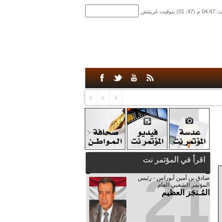
اقرأ في المؤتمر نت
21
صادق‮ ‬بن‮ ‬أمين‮ ‬أبوراس - رئيس‮
‬المؤتمر‮ ‬الشعبي‮ ‬العام
المُـنجَز العظيم