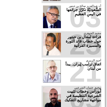
03
أ.د عبدالعزيز صالح بن حبتور
السُّعوديّةُ تكرِّرُ جرائمَها
في اليمنِ العظيمِ
25
محمد الجوهري
قراءة لمقال بن حبتور
حول خطاب قائد الثورة
والمسيرة القرآنية
21
أحمد الزبيري
اتفاق ترامب إيران.. يبدأ
من لبنان
05
توفيق عثمان الشرعبي
أبوراس وخطاب تثبيت
الشرعية التنظيمية في
مواجهة مشاريع التفكيك