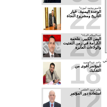
22
قاسم محمد لبوزة*
الوحدة اليمنية.. خَيار
التاريخ ومشروع النجاة
20
عبدالسلام الدباء*
​اليمن الكبير.. مَلحمة
الكرامة في زمن التفتيت
والولاءات العابرة
18
لي
ماجد عبدالحميد
المؤتمر أقوى من
التفكيك
12
بقلم حمود العلفي *
استعادة دور المؤتمر