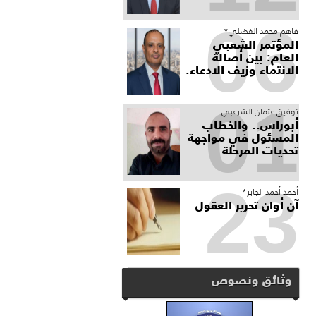
06
فاهم محمد الفضلي*
المؤتمر الشعبي
العام: بين أصالة
الانتماء وزيف الادعاء.
01
توفيق عثمان الشرعبي
أبوراس.. والخطاب
المسئول في مواجهة
تحديات المرحلة
23
أحمد أحمد الجابر*
آن أوان تحرير العقول
وثائق ونصوص