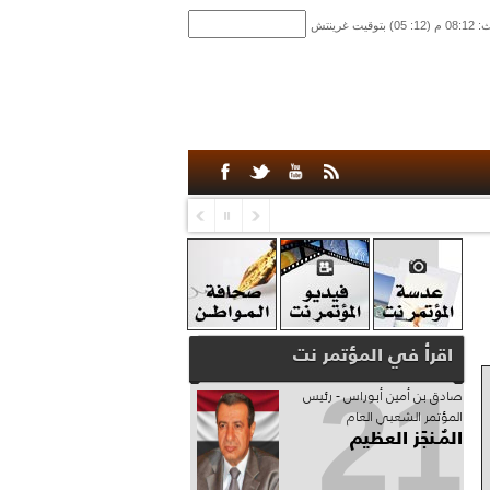
اقرأ في المؤتمر نت
21
صادق‮ ‬بن‮ ‬أمين‮ ‬أبوراس - رئيس‮
‬المؤتمر‮ ‬الشعبي‮ ‬العام
المُـنجَز العظيم