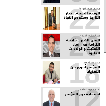
22
قاسم محمد لبوزة*
الوحدة اليمنية.. خَيار
التاريخ ومشروع النجاة
20
عبدالسلام الدباء*
​اليمن الكبير.. مَلحمة
الكرامة في زمن
التفتيت والولاءات
العابرة
18
ماجد عبدالحميد
المؤتمر أقوى من
التفكيك
12
بقلم حمود العلفي *
استعادة دور المؤتمر