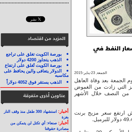
المزيد من اقتصاد
عار النفط في
بورصة الكويت تغلق على تراجع
الذهب يتجاوز 4200 دولار
بورصة الكويت تُغلق على ارتفاع
الدولار يتعافى والين يحافظ على
الجمعة, 23-يناير-2015
مكاسبه
م الجمعة بعد وفاة العاهل
الذهب يستقر فوق 4052 دولاراً
يز التي زادت من الغموض
من النصف خلال الأشهر
عناوين أخرى متفرقة
أخبار:
استشهاد 300 طفل منذ وقف النار
بتوقيت جرينتش ارتفع سعر مزيج برنت
بغزة
أخبار:
صنعاء: أي تكتل لن يتمكن من
مصادرة حقوقنا