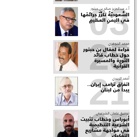
03
أ.د عبدالعزيز صالح بن حبتور
السُّعوديّةُ تكرِّرُ جرائمَها
في اليمنِ العظيمِ
25
محمد الجوهري
قراءة لمقال بن حبتور
حول خطاب قائد
الثورة والمسيرة
القرآنية
21
أحمد الزبيري
اتفاق ترامب إيران..
يبدأ من لبنان
05
توفيق عثمان الشرعبي
أبوراس وخطاب تثبيت
الشرعية التنظيمية
في مواجهة مشاريع
التفكيك