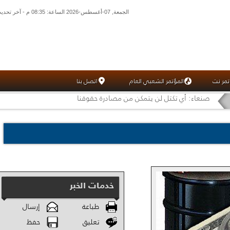
الجمعة, 07-أغسطس-2026 الساعة: 08:35 م - آخر تحديث: 08:12 م (12: 05) بتوقيت غرينتش
تمر نت
المؤتمر الشعبي العام
اتصل بنا
صنعاء: أي تكتل لن يتمكن من مصادرة حقوقنا
خدمات الخبر
طباعة
إرسال
تعليق
حفظ