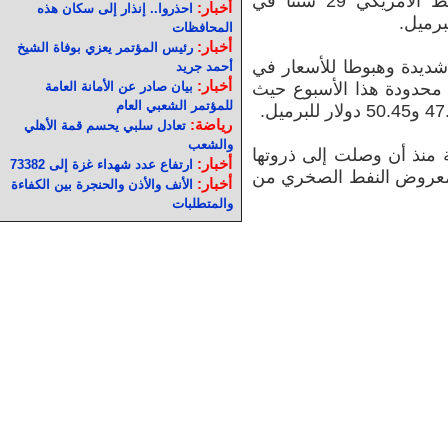
وزاد سعر خام غرب تكساس الوسيط الأمريكي 29 سنتا في
أخبار:
احذروا.. إنذار إلى سكان هذه
المحافظات
أخبار:
رئيس المؤتمر يعزي بوفاة الشيخ
ديدة وهبوطا للأسعار في
أحمد جريد
أخبار:
حدودة هذا الأسبوع حيث
بيان صادر عن الأمانة العامة
للمؤتمر الشعبي العام
رياضة:
تعادل سلبي يحسم قمة الأهلي
والشعب
ط نحو 60 في المائة منذ أن وصلت إلى ذروتها
أخبار:
ارتفاع عدد شهداء غزة إلى 73382
 معروض النفط الصخري من
أخبار:
الأنف والأذن والحنجرة بين الكفاءة
والمتطلبات