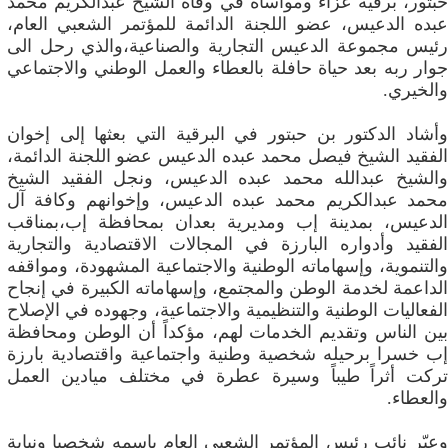
حبتور، برقية عزاء ومواساة في وفاة الشيخ عبدالكريم محمد
عبده الدعيس، عضو اللجنة الدائمة للمؤتمر الشعبي العام،
رئيس مجموعة الدعيس التجارية والصناعية،والذي رحل الى
جوار ربه بعد حياة حافلة بالعطاء والعمل الوطني والاجتماعي
والخيري.
وأشاد الدكتور بن حبتور في البرقية التي بعثها إلى إخوان
الفقيد الشيخ فيصل محمد عبده الدعيس عضو اللجنة الدائمة،
والشيخ عبدالله محمد عبده الدعيس، ونجل الفقيد الشيخ
محمد عبدالكريم محمد عبده الدعيس، وإخوانهم وكافة آل
الدعيس، بمدينة إب ومديرية بعدان بمحافظة إب،بمناقب
الفقيد وأدواره البارزة في المجالات الاقتصادية والتجارية
والتنموية، وإسهاماته الوطنية والاجتماعية المشهودة، ومواقفه
الداعمة لخدمة الوطن والمجتمع، وإسهاماته الكبيرة في إنجاح
الفعاليات الوطنية والتنظيمية والاجتماعية، وجهوده في الإصلاح
بين الناس وتقديم الخدمات لهم، مؤكداً أن الوطن ومحافظة
إب خسرا برحيله شخصية وطنية واجتماعية واقتصادية بارزة
تركت أثراً طيباً وسيرة عطرة في مختلف ميادين العمل
والعطاء.
وعبّر نائب رئيس المؤتمر الشعبي العام باسمه شخصيا ونيابة