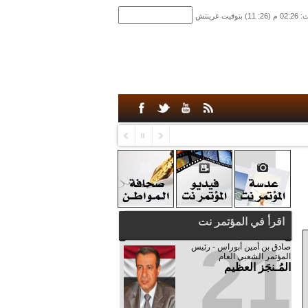
اقرأ في المؤتمر نت
21
صادق‮ ‬بن‮ ‬أمين‮ ‬أبوراس - رئيس‮
‬المؤتمر‮ ‬الشعبي‮ ‬العام
المُـنجَز العظيم