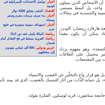
أخبار:
تواصل الاعتداءات الإسرائيلية في
أن الأشخاص الذين يميلون
الضفة
واحد، بل كنمط مستمر،
اقتصاد:
الذهب يتجاوز 4200 دولار
سية والجسدية في مجالات
أخبار:
بدء صرف مرتبات محرم وصفر
بصنعاء
أخبار:
استهداف سفينة سعودية في خليج
 هارفارد ريتشارد كاودن:
عدن
اد يمكن أن يكون مفيداً
رياضة:
المكلا يكمل عقد دور الـ16
رياضة:
العروبة يسقط في فخ التعادل أمام
فحمان
عربي ودولي:
800 ألف لبناني يعودون
كصفة»، وهو مفهوم يزداد
إلى مناطقهم
ثير محتمل على العلاقات
ت بين المجتمعات.
 بل هو قرار واعٍ بالتخلّي عن الغضب والاستياء.
، بل حماية الذات من آثار التمسك بالغضب، الذي قد يمتد تأثي
عة ستانفورد، فريد لوسكين، الفكرة بقوله: