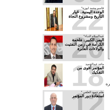
22
قاسم محمد لبوزة*
الوحدة اليمنية.. خَيار
التاريخ ومشروع النجاة
20
عبدالسلام الدباء*
​اليمن الكبير.. مَلحمة
الكرامة في زمن التفتيت
والولاءات العابرة
18
ماجد عبدالحميد
المؤتمر أقوى من
التفكيك
ره
12
بقلم حمود العلفي *
استعادة دور المؤتمر