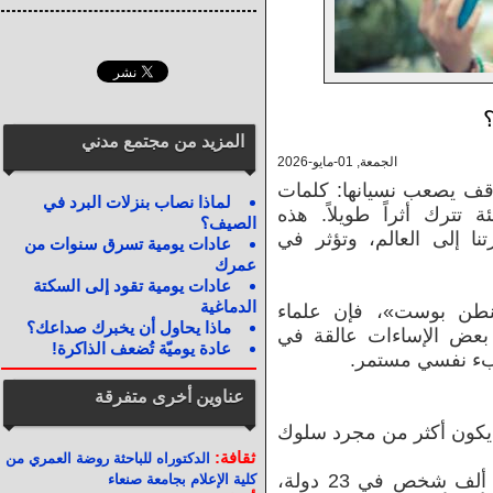
المزيد من مجتمع مدني
الجمعة, 01-مايو-2026
اقف يصعب نسيانها: كلمات
لماذا نصاب بنزلات البرد في
ة تترك أثراً طويلاً. هذه
الصيف؟
ا إلى العالم، وتؤثر في
عادات يومية تسرق سنوات من
عمرك
عادات يومية تقود إلى السكتة
الدماغية
طن بوست»، فإن علماء
ماذا يحاول أن يخبرك صداعك؟
 بعض الإساءات عالقة في
عادة يوميّة تُضعف الذاكرة!
عبء نفسي مستمر.
عناوين أخرى متفرقة
 يكون أكثر من مجرد سلوك
ثقافة:
الدكتوراه للباحثة روضة العمري من
في تحليل واسع شمل أكثر من 200 ألف شخص في 23 دولة،
كلية الإعلام بجامعة صنعاء