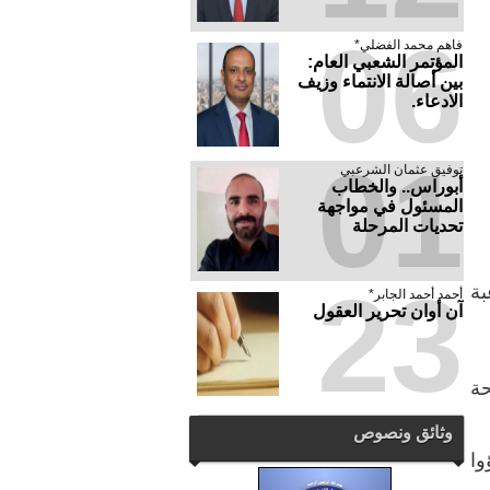
06
فاهم محمد الفضلي*
المؤتمر الشعبي العام:
بين أصالة الانتماء وزيف
الادعاء.
01
توفيق عثمان الشرعبي
أبوراس.. والخطاب
المسئول في مواجهة
تحديات المرحلة
23
بة
أحمد أحمد الجابر*
آن أوان تحرير العقول
حة
وثائق ونصوص
ا