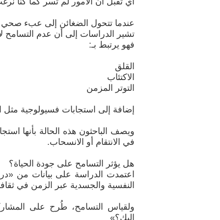
أي تقبّل أن الأمور لم تسر كما كنا نرغ
عندما تتحول الضغائن إلى عبء صحي
تشير الدراسات إلى أن عدم التسامح لا
فهو يرتبط بـ:
القلق
الاكتئاب
التوتر المزمن
إضافة إلى استجابات فسيولوجية مثل ار
ويصف الباحثون هذه الحالة بأنها است
في الانتقام أو الانسحاب.
هل يؤثر التسامح على جودة الحياة؟
اعتمدت الدراسة على بيانات من «درا
النفسية والجسدية عبر الزمن في ثقاف
ولقياس التسامح، طُرح على المشا
إليك؟»