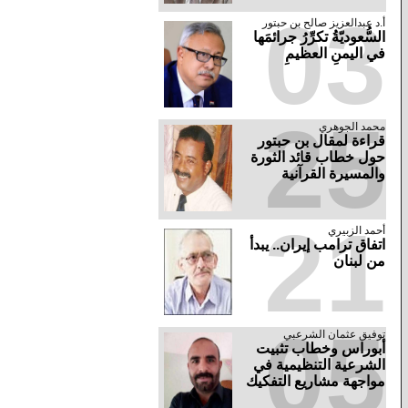
03
أ.د عبدالعزيز صالح بن حبتور
السُّعوديّةُ تكرِّرُ جرائمَها
في اليمنِ العظيمِ
25
محمد الجوهري
قراءة لمقال بن حبتور
حول خطاب قائد الثورة
والمسيرة القرآنية
21
أحمد الزبيري
اتفاق ترامب إيران.. يبدأ
من لبنان
05
توفيق عثمان الشرعبي
أبوراس وخطاب تثبيت
الشرعية التنظيمية في
مواجهة مشاريع التفكيك